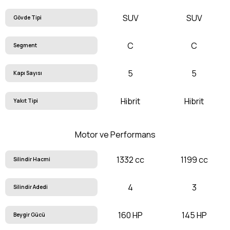
SUV
SUV
Gövde Tipi
C
C
Segment
5
5
Kapı Sayısı
Hibrit
Hibrit
Yakıt Tipi
Motor ve Performans
1332 cc
1199 cc
Silindir Hacmi
4
3
Silindir Adedi
160 HP
145 HP
Beygir Gücü