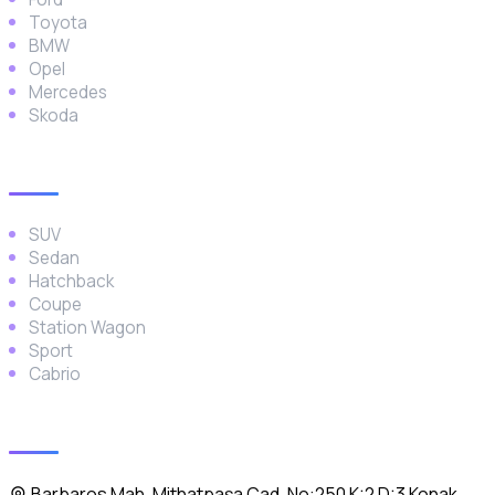
Toyota
BMW
Opel
Mercedes
Skoda
Araç Türleri
SUV
Sedan
Hatchback
Coupe
Station Wagon
Sport
Cabrio
İletişim
Barbaros Mah. Mithatpaşa Cad. No:250 K:2 D:3 Konak