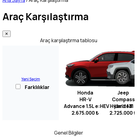
Ana Sayfa
/
Araç Karşılaştırma
Araç Karşılaştırma
✕
Araç karşılaştırma tablosu
Yeni Seçim
Farklılıklar
Honda
Jeep
HR-V
Compass
Advance 1.5L e:HEV Hybrid 131 
Limited
2.675.000 ₺
2.725.000 ₺
Genel Bilgiler