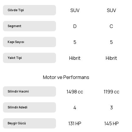
SUV
SUV
Gövde Tipi
D
C
Segment
5
5
Kapı Sayısı
Hibrit
Hibrit
Yakıt Tipi
Motor ve Performans
1498 cc
1199 cc
Silindir Hacmi
4
3
Silindir Adedi
131 HP
145 HP
Beygir Gücü