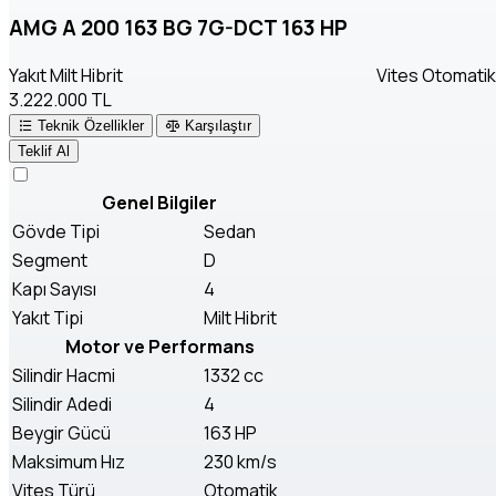
AMG A 200 163 BG 7G-DCT 163 HP
Yakıt
Milt Hibrit
Vites
Otomatik 
3.222.000 TL
Teknik Özellikler
Karşılaştır
Teklif Al
Genel Bilgiler
Gövde Tipi
Sedan
Segment
D
Kapı Sayısı
4
Yakıt Tipi
Milt Hibrit
Motor ve Performans
Silindir Hacmi
1332 cc
Silindir Adedi
4
Beygir Gücü
163 HP
Maksimum Hız
230 km/s
Vites Türü
Otomatik