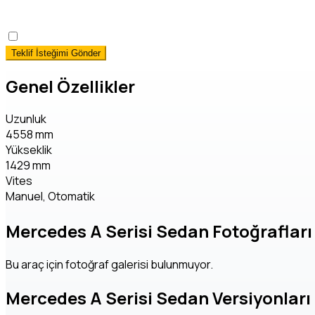
okudum, onaylıyorum.
*
Hemen Teslim Faizsiz Araç Finansmanı İstiyorum!
(detaylı 
Genel Özellikler
Uzunluk
4558 mm
Yükseklik
1429 mm
Vites
Manuel, Otomatik
Mercedes A Serisi Sedan Fotoğrafları
Bu araç için fotoğraf galerisi bulunmuyor.
Mercedes A Serisi Sedan Versiyonları