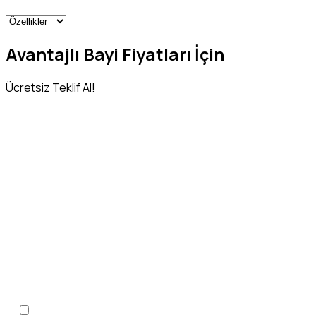
Avantajlı Bayi Fiyatları İçin
Ücretsiz Teklif Al!
Adınız Soyadınız
*
Telefon Numaranız
*
KVKK Aydınlatma Metni
'ni