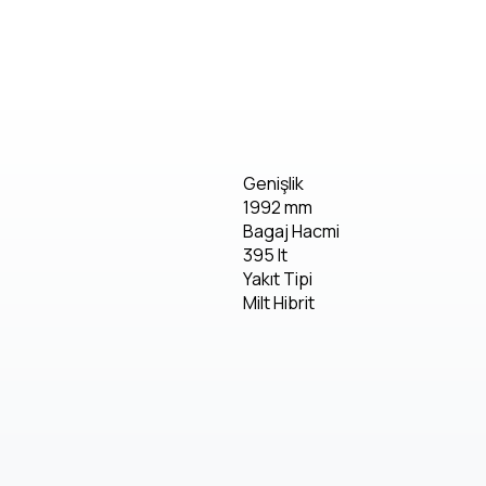
bilgi)
Genişlik
1992 mm
Bagaj Hacmi
395 lt
Yakıt Tipi
Milt Hibrit