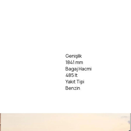
bilgi)
Genişlik
1841 mm
Bagaj Hacmi
485 lt
Yakıt Tipi
Benzin