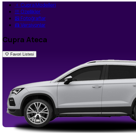
Cupra Modelleri
Özellikler
Fotoğraflar
Versiyonlar
Cupra Ateca
Favori Listesi