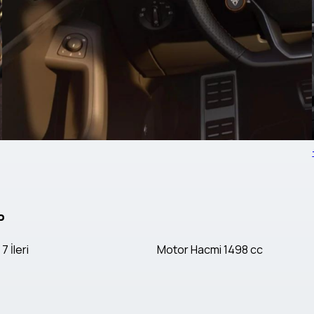
P
7 İleri
Motor Hacmi
1498 cc