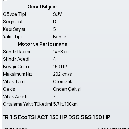
Genel Bilgiler
Gövde Tipi
SUV
Segment
D
Kapı Sayısı
5
Yakıt Tipi
Benzin
Motor ve Performans
Silindir Hacmi
1498 cc
Silindir Adedi
4
Beygir Gücü
150 HP
Maksimum Hız
202 km/s
Vites Türü
Otomatik
Çekiş
Önden Çekişli
Vites Adedi
7
Ortalama Yakıt Tüketimi
5.7 lt/100km
FR 1.5 EcoTSI ACT 150 HP DSG S&S 150 HP