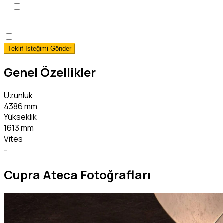
KVKK Aydınlatma Metni
'ni
okudum, onaylıyorum.
*
Hemen Teslim Faizsiz Araç Finansmanı İstiyorum!
(detaylı 
Genel Özellikler
Uzunluk
4386 mm
Yükseklik
1613 mm
Vites
-
Cupra Ateca Fotoğrafları