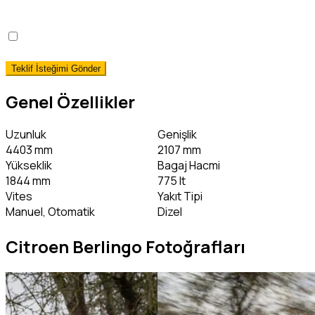
okudum, onaylıyorum.
*
Hemen Teslim Faizsiz Araç Finansmanı İstiyorum!
(detaylı bilgi)
Genel Özellikler
Uzunluk
Genişlik
4403 mm
2107 mm
Yükseklik
Bagaj Hacmi
1844 mm
775 lt
Vites
Yakıt Tipi
Manuel, Otomatik
Dizel
Citroen Berlingo Fotoğrafları