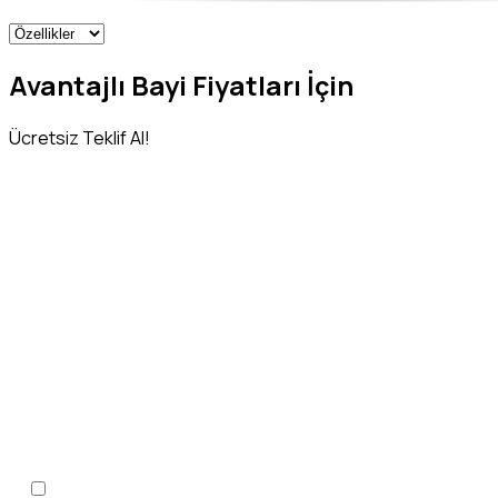
Avantajlı Bayi Fiyatları İçin
Ücretsiz Teklif Al!
Adınız Soyadınız
*
Telefon Numaranız
*
KVKK Aydınlatma Metni
'ni