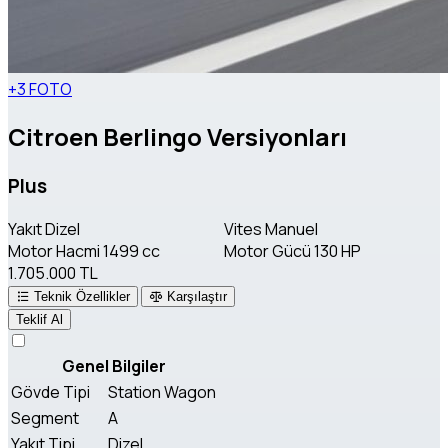
+3 FOTO
Citroen Berlingo Versiyonları
Plus
Yakıt
Dizel
Vites
Manuel
Motor Hacmi
1499 cc
Motor Gücü
130 HP
1.705.000 TL
Teknik Özellikler
Karşılaştır
Teklif Al
Genel Bilgiler
Gövde Tipi
Station Wagon
Segment
A
Yakıt Tipi
Dizel