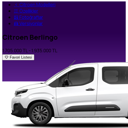
Citroen Modelleri
Özellikler
Fotoğraflar
Versiyonlar
Citroen Berlingo
1.705.000 TL
- 1.935.000 TL
Favori Listesi