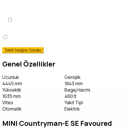
KVKK Aydınlatma Metni
'ni
okudum, onaylıyorum.
*
Hemen Teslim Faizsiz Araç Finansmanı İstiyorum!
(detaylı bilgi)
Genel Özellikler
Uzunluk
Genişlik
4445 mm
1843 mm
Yükseklik
Bagaj Hacmi
1635 mm
460 lt
Vites
Yakıt Tipi
Otomatik
Elektrik
MINI Countryman-E SE Favoured