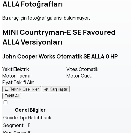
ALL4 Fotoğrafları
Bu araç için fotoğraf galerisi bulunmuyor.
MINI Countryman-E SE Favoured
ALL4 Versiyonları
John Cooper Works Otomatik SE ALL4 0 HP
Yakıt
Elektrik
Vites
Otomatik
Motor Hacmi
-
Motor Gücü
-
Fiyat Teklifi Alın
Teknik Özellikler
Karşılaştır
Teklif Al
Genel Bilgiler
Gövde Tipi
Hatchback
Segment
E
Kapı Sayısı
5