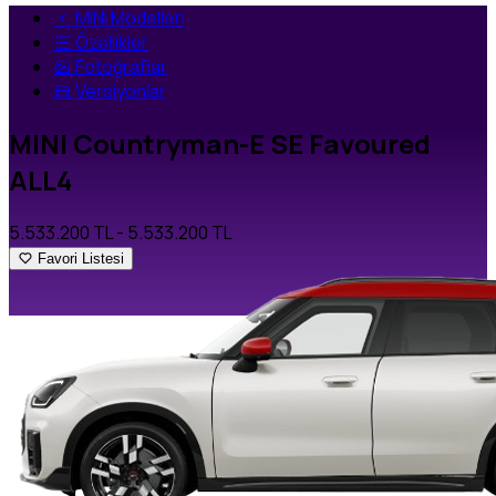
MINI Modelleri
Özellikler
Fotoğraflar
Versiyonlar
MINI Countryman-E SE Favoured
ALL4
5.533.200 TL
- 5.533.200 TL
Favori Listesi