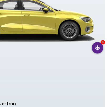
0
 e-tron