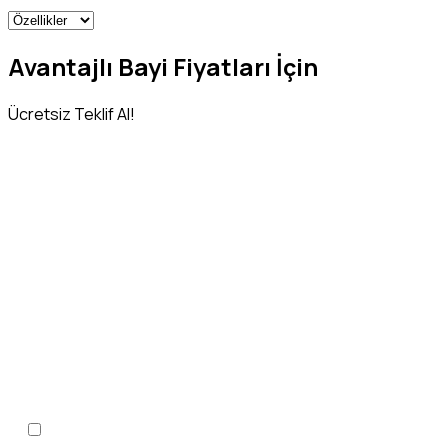
Avantajlı Bayi Fiyatları İçin
Ücretsiz Teklif Al!
Adınız Soyadınız
*
Telefon Numaranız
*
KVKK Aydınlatma Metni
'ni