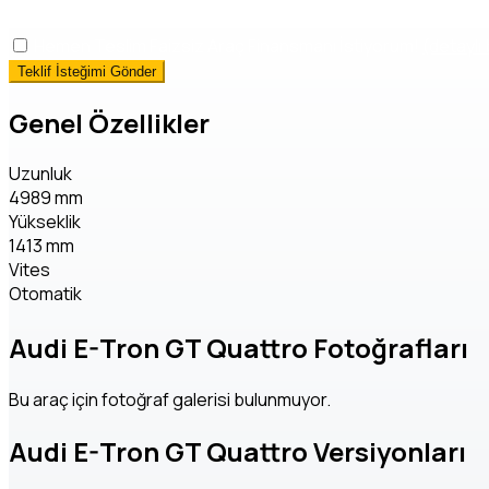
okudum, onaylıyorum.
*
Hemen Teslim Faizsiz Araç Finansmanı İstiyorum!
(detaylı 
Genel Özellikler
Uzunluk
4989 mm
Yükseklik
1413 mm
Vites
Otomatik
Audi E-Tron GT Quattro Fotoğrafları
Bu araç için fotoğraf galerisi bulunmuyor.
Audi E-Tron GT Quattro Versiyonları