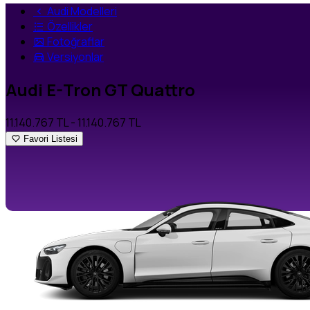
Audi Modelleri
Özellikler
Fotoğraflar
Versiyonlar
Audi E-Tron GT Quattro
11.140.767 TL
- 11.140.767 TL
Favori Listesi