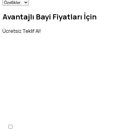
Avantajlı Bayi Fiyatları İçin
Ücretsiz Teklif Al!
Adınız Soyadınız
*
Telefon Numaranız
*
KVKK Aydınlatma Metni
'ni
okudum, onaylıyorum.
*