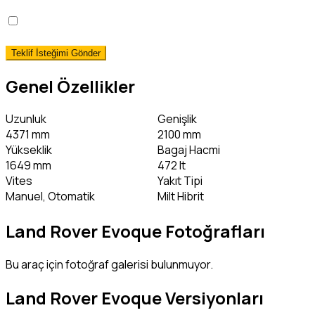
Hemen Teslim Faizsiz Araç Finansmanı İstiyorum!
(detaylı bilgi)
Genel Özellikler
Uzunluk
Genişlik
4371 mm
2100 mm
Yükseklik
Bagaj Hacmi
1649 mm
472 lt
Vites
Yakıt Tipi
Manuel, Otomatik
Milt Hibrit
Land Rover Evoque Fotoğrafları
Bu araç için fotoğraf galerisi bulunmuyor.
Land Rover Evoque Versiyonları