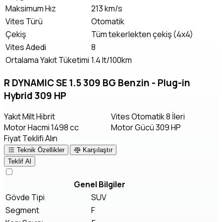
Maksimum Hız
213 km/s
Vites Türü
Otomatik
Çekiş
Tüm tekerlekten çekiş (4x4)
Vites Adedi
8
Ortalama Yakıt Tüketimi
1.4 lt/100km
R DYNAMIC SE 1.5 309 BG Benzin - Plug-in
Hybrid 309 HP
Yakıt
Milt Hibrit
Vites
Otomatik 8 İleri
Motor Hacmi
1498 cc
Motor Gücü
309 HP
Fiyat Teklifi Alın
Teknik Özellikler
Karşılaştır
Teklif Al
Genel Bilgiler
Gövde Tipi
SUV
Segment
F