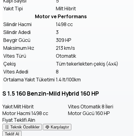
Kapı Sayısı
5
Yakıt Tipi
Milt Hibrit
Motor ve Performans
Silindir Hacmi
1498 cc
Silindir Adedi
3
Beygir Gücü
309 HP
Maksimum Hız
213 km/s
Vites Türü
Otomatik
Çekiş
Tüm tekerlekten çekiş (4x4)
Vites Adedi
8
Ortalama Yakıt Tüketimi
1.4 lt/100km
S 1.5 160 Benzin-Mild Hybrid 160 HP
Yakıt
Milt Hibrit
Vites
Otomatik 8 İleri
Motor Hacmi
1498 cc
Motor Gücü
160 HP
Fiyat Teklifi Alın
Teknik Özellikler
Karşılaştır
Teklif Al