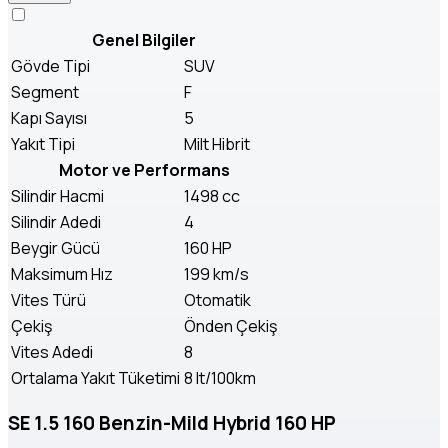
Genel Bilgiler
Gövde Tipi
SUV
Segment
F
Kapı Sayısı
5
Yakıt Tipi
Milt Hibrit
Motor ve Performans
Silindir Hacmi
1498 cc
Silindir Adedi
4
Beygir Gücü
160 HP
Maksimum Hız
199 km/s
Vites Türü
Otomatik
Çekiş
Önden Çekiş
Vites Adedi
8
Ortalama Yakıt Tüketimi
8 lt/100km
SE 1.5 160 Benzin-Mild Hybrid 160 HP