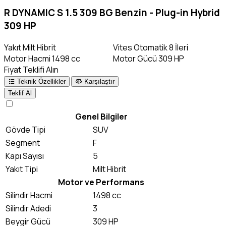
R DYNAMIC S 1.5 309 BG Benzin - Plug-in Hybrid
309 HP
Yakıt
Milt Hibrit
Vites
Otomatik 8 İleri
Motor Hacmi
1498 cc
Motor Gücü
309 HP
Fiyat Teklifi Alın
Teknik Özellikler
Karşılaştır
Teklif Al
Genel Bilgiler
Gövde Tipi
SUV
Segment
F
Kapı Sayısı
5
Yakıt Tipi
Milt Hibrit
Motor ve Performans
Silindir Hacmi
1498 cc
Silindir Adedi
3
Beygir Gücü
309 HP