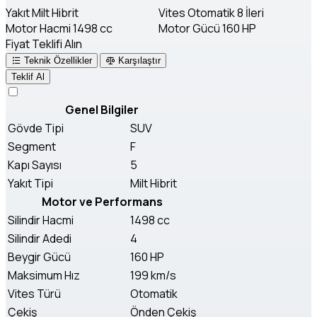
Yakıt
Milt Hibrit
Vites
Otomatik 8 İleri
Motor Hacmi
1498 cc
Motor Gücü
160 HP
Fiyat Teklifi Alın
Teknik Özellikler
Karşılaştır
Teklif Al
Genel Bilgiler
Gövde Tipi
SUV
Segment
F
Kapı Sayısı
5
Yakıt Tipi
Milt Hibrit
Motor ve Performans
Silindir Hacmi
1498 cc
Silindir Adedi
4
Beygir Gücü
160 HP
Maksimum Hız
199 km/s
Vites Türü
Otomatik
Çekiş
Önden Çekiş