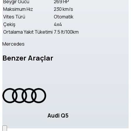
Beygir Gücü
269 HP
Maksimum Hız
230 km/s
Vites Türü
Otomatik
Çekiş
4x4
Ortalama Yakıt Tüketimi
7.5 lt/100km
Mercedes
Benzer Araçlar
Audi Q5