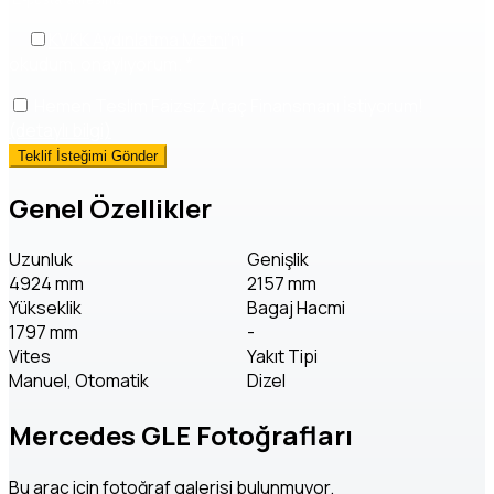
KVKK Aydınlatma Metni
'ni
okudum, onaylıyorum.
*
Hemen Teslim Faizsiz Araç Finansmanı İstiyorum!
(detaylı bilgi)
Genel Özellikler
Uzunluk
Genişlik
4924 mm
2157 mm
Yükseklik
Bagaj Hacmi
1797 mm
-
Vites
Yakıt Tipi
Manuel, Otomatik
Dizel
Mercedes GLE Fotoğrafları
Bu araç için fotoğraf galerisi bulunmuyor.