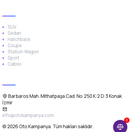
Araç Türleri
SUV
Sedan
Hatchback
Coupe
Station Wagon
Sport
Cabrio
İletişim
Barbaros Mah. Mithatpaşa Cad. No:250 K:2 D:3 Konak
İzmir
info@otokampanya.com
0
© 2026 Oto Kampanya. Tüm hakları saklıdır.