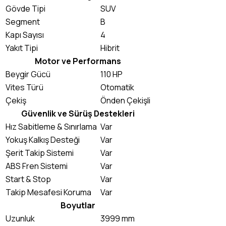
Gövde Tipi
SUV
Segment
B
Kapı Sayısı
4
Yakıt Tipi
Hibrit
Motor ve Performans
Beygir Gücü
110 HP
Vites Türü
Otomatik
Çekiş
Önden Çekişli
Güvenlik ve Sürüş Destekleri
Hız Sabitleme & Sınırlama
Var
Yokuş Kalkış Desteği
Var
Şerit Takip Sistemi
Var
ABS Fren Sistemi
Var
Start & Stop
Var
Takip Mesafesi Koruma
Var
Boyutlar
Uzunluk
3999 mm