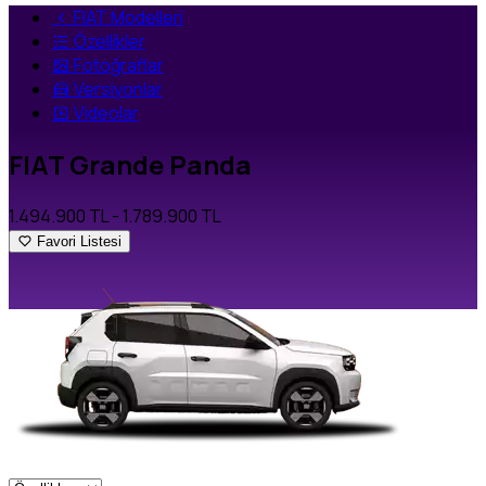
FIAT Modelleri
Özellikler
Fotoğraflar
Versiyonlar
Videolar
FIAT Grande Panda
1.494.900 TL
- 1.789.900 TL
Favori Listesi