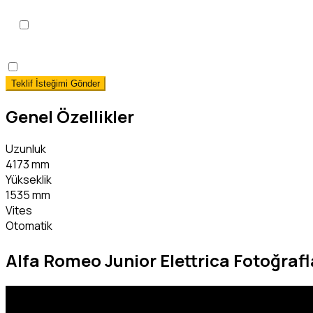
KVKK Aydınlatma Metni
'ni
okudum, onaylıyorum.
*
Hemen Teslim Faizsiz Araç Finansmanı İstiyorum!
(detaylı 
Genel Özellikler
Uzunluk
4173 mm
Yükseklik
1535 mm
Vites
Otomatik
Alfa Romeo Junior Elettrica Fotoğrafl