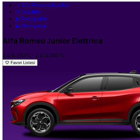
Alfa Romeo Modelleri
Özellikler
Fotoğraflar
Versiyonlar
Alfa Romeo Junior Elettrica
2.474.300 TL
- 2.474.300 TL
Favori Listesi