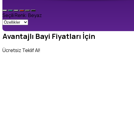
Seçili Renk:
Beyaz
Avantajlı Bayi Fiyatları İçin
Ücretsiz Teklif Al!
Adınız Soyadınız
*
Telefon Numaranız
*