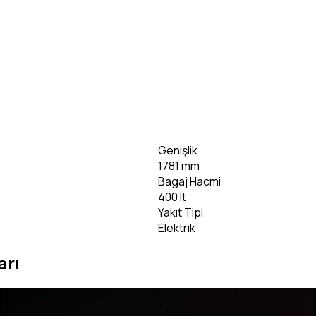
bilgi)
Genişlik
1781 mm
Bagaj Hacmi
400 lt
Yakıt Tipi
Elektrik
arı