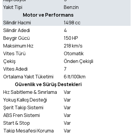
Yakıt Tipi
Benzin
Motor ve Performans
Silindir Hacmi
1498 cc
Silindir Adedi
4
Beygir Gücü
150 HP
Maksimum Hız
218 km/s
Vites Türü
Otomatik
Çekiş
Önden Çekişli
Vites Adedi
7
Ortalama Yakıt Tüketimi
6 lt/100km
Güvenlik ve Sürüş Destekleri
Hız Sabitleme & Sınırlama
Var
Yokuş Kalkış Desteği
Var
Şerit Takip Sistemi
Var
ABS Fren Sistemi
Var
Start & Stop
Var
Takip Mesafesi Koruma
Var