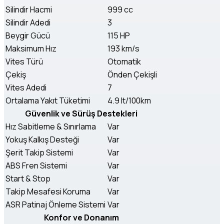
Silindir Hacmi
999 cc
Silindir Adedi
3
Beygir Gücü
115 HP
Maksimum Hız
193 km/s
Vites Türü
Otomatik
Çekiş
Önden Çekişli
Vites Adedi
7
Ortalama Yakıt Tüketimi
4.9 lt/100km
Güvenlik ve Sürüş Destekleri
Hız Sabitleme & Sınırlama
Var
Yokuş Kalkış Desteği
Var
Şerit Takip Sistemi
Var
ABS Fren Sistemi
Var
Start & Stop
Var
Takip Mesafesi Koruma
Var
ASR Patinaj Önleme Sistemi
Var
Konfor ve Donanım