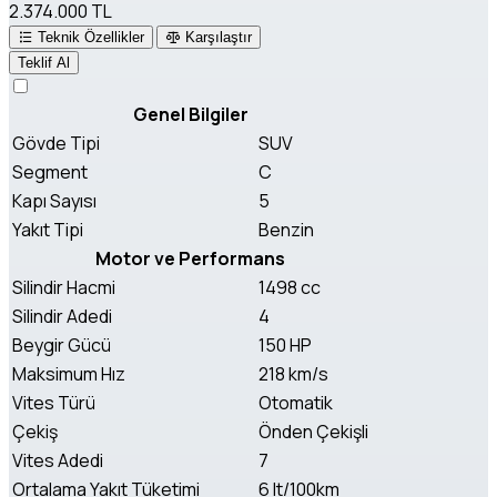
2.374.000 TL
Teknik Özellikler
Karşılaştır
Teklif Al
Genel Bilgiler
Gövde Tipi
SUV
Segment
C
Kapı Sayısı
5
Yakıt Tipi
Benzin
Motor ve Performans
Silindir Hacmi
1498 cc
Silindir Adedi
4
Beygir Gücü
150 HP
Maksimum Hız
218 km/s
Vites Türü
Otomatik
Çekiş
Önden Çekişli
Vites Adedi
7
Ortalama Yakıt Tüketimi
6 lt/100km