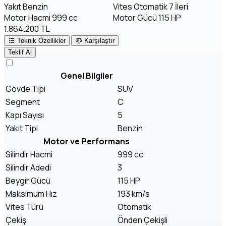
Yakıt
Benzin
Vites
Otomatik 7 İleri
Motor Hacmi
999 cc
Motor Gücü
115 HP
1.864.200 TL
Teknik Özellikler
Karşılaştır
Teklif Al
Genel Bilgiler
Gövde Tipi
SUV
Segment
C
Kapı Sayısı
5
Yakıt Tipi
Benzin
Motor ve Performans
Silindir Hacmi
999 cc
Silindir Adedi
3
Beygir Gücü
115 HP
Maksimum Hız
193 km/s
Vites Türü
Otomatik
Çekiş
Önden Çekişli