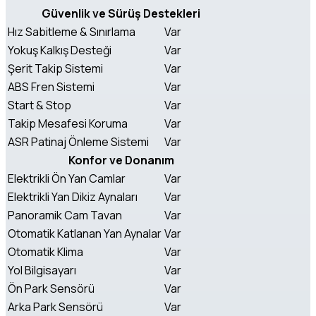
Güvenlik ve Sürüş Destekleri
Hız Sabitleme & Sınırlama
Var
Yokuş Kalkış Desteği
Var
Şerit Takip Sistemi
Var
ABS Fren Sistemi
Var
Start & Stop
Var
Takip Mesafesi Koruma
Var
ASR Patinaj Önleme Sistemi
Var
Konfor ve Donanım
Elektrikli Ön Yan Camlar
Var
Elektrikli Yan Dikiz Aynaları
Var
Panoramik Cam Tavan
Var
Otomatik Katlanan Yan Aynalar
Var
Otomatik Klima
Var
Yol Bilgisayarı
Var
Ön Park Sensörü
Var
Arka Park Sensörü
Var