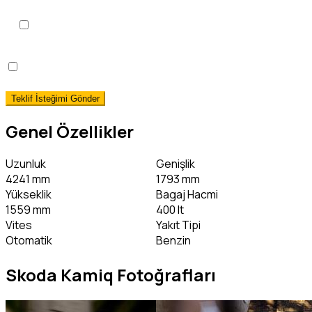
KVKK Aydınlatma Metni
'ni
okudum, onaylıyorum.
*
Hemen Teslim Faizsiz Araç Finansmanı İstiyorum!
(detaylı bilgi)
Genel Özellikler
Uzunluk
Genişlik
4241 mm
1793 mm
Yükseklik
Bagaj Hacmi
1559 mm
400 lt
Vites
Yakıt Tipi
Otomatik
Benzin
Skoda Kamiq Fotoğrafları