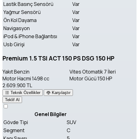
Lastik Basınç Sensörü
Var
Yağmur Sensörü
Var
Ön Kol Dayama
Var
Navigasyon
Var
iPod & iPhone Bağlantısı
Var
Usb Girişi
Var
Premium 1.5 TSI ACT 150 PS DSG 150 HP
Yakıt
Benzin
Vites
Otomatik 7 İleri
Motor Hacmi
1498 cc
Motor Gücü
150 HP
2.609.900 TL
Teknik Özellikler
Karşılaştır
Teklif Al
Genel Bilgiler
Gövde Tipi
SUV
Segment
C
Kapı Sayısı
5