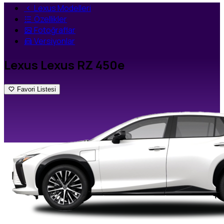
Lexus Modelleri
Özellikler
Fotoğraflar
Versiyonlar
Lexus Lexus RZ 450e
Favori Listesi