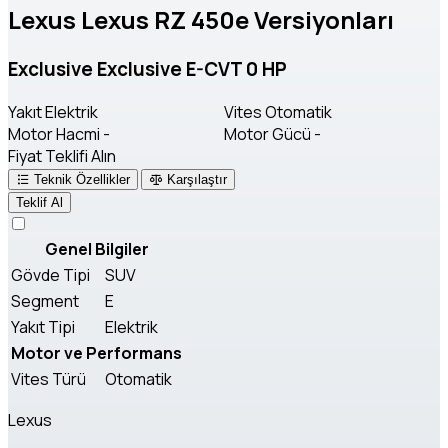
Lexus Lexus RZ 450e Versiyonları
Exclusive Exclusive E-CVT 0 HP
Yakıt
Elektrik
Vites
Otomatik
Motor Hacmi
-
Motor Gücü
-
Fiyat Teklifi Alın
Teknik Özellikler
Karşılaştır
Teklif Al
Genel Bilgiler
Gövde Tipi
SUV
Segment
E
Yakıt Tipi
Elektrik
Motor ve Performans
Vites Türü
Otomatik
Lexus