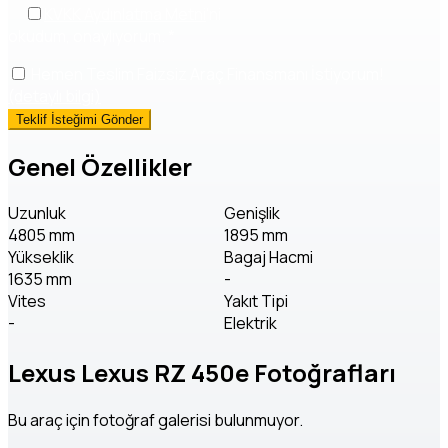
KVKK Aydınlatma Metni
'ni
okudum, onaylıyorum.
*
Hemen Teslim Faizsiz Araç Finansmanı İstiyorum!
(detaylı bilgi)
Genel Özellikler
Uzunluk
Genişlik
4805 mm
1895 mm
Yükseklik
Bagaj Hacmi
1635 mm
-
Vites
Yakıt Tipi
-
Elektrik
Lexus Lexus RZ 450e Fotoğrafları
Bu araç için fotoğraf galerisi bulunmuyor.