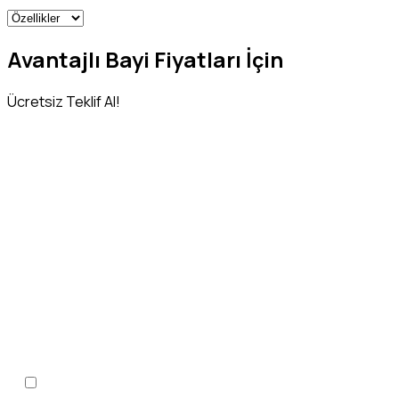
Avantajlı Bayi Fiyatları İçin
Ücretsiz Teklif Al!
Adınız Soyadınız
*
Telefon Numaranız
*
KVKK Aydınlatma Metni
'ni