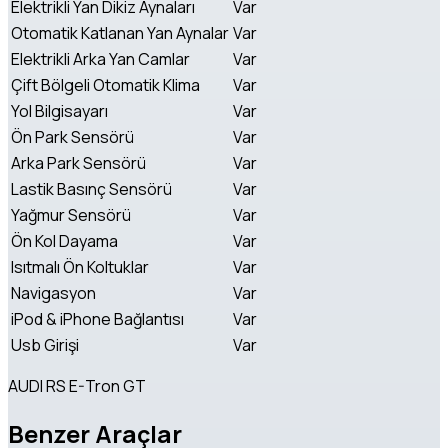
Elektrikli Yan Dikiz Aynaları
Var
Otomatik Katlanan Yan Aynalar
Var
Elektrikli Arka Yan Camlar
Var
Çift Bölgeli Otomatik Klima
Var
Yol Bilgisayarı
Var
Ön Park Sensörü
Var
Arka Park Sensörü
Var
Lastik Basınç Sensörü
Var
Yağmur Sensörü
Var
Ön Kol Dayama
Var
Isıtmalı Ön Koltuklar
Var
Navigasyon
Var
iPod & iPhone Bağlantısı
Var
Usb Girişi
Var
AUDI RS E-Tron GT
Benzer Araçlar