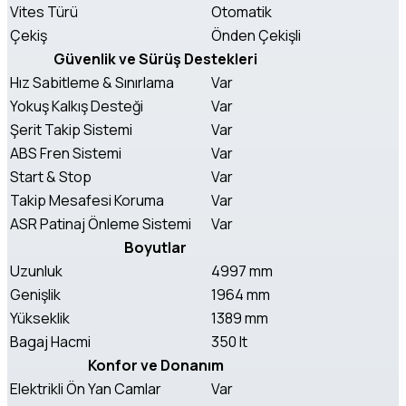
Vites Türü
Otomatik
Çekiş
Önden Çekişli
Güvenlik ve Sürüş Destekleri
Hız Sabitleme & Sınırlama
Var
Yokuş Kalkış Desteği
Var
Şerit Takip Sistemi
Var
ABS Fren Sistemi
Var
Start & Stop
Var
Takip Mesafesi Koruma
Var
ASR Patinaj Önleme Sistemi
Var
Boyutlar
Uzunluk
4997 mm
Genişlik
1964 mm
Yükseklik
1389 mm
Bagaj Hacmi
350 lt
Konfor ve Donanım
Elektrikli Ön Yan Camlar
Var