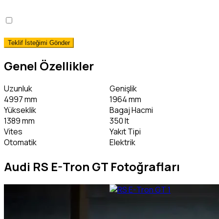
okudum, onaylıyorum.
*
Hemen Teslim Faizsiz Araç Finansmanı İstiyorum!
(detaylı bilgi)
Genel Özellikler
Uzunluk
Genişlik
4997 mm
1964 mm
Yükseklik
Bagaj Hacmi
1389 mm
350 lt
Vites
Yakıt Tipi
Otomatik
Elektrik
Audi RS E-Tron GT Fotoğrafları