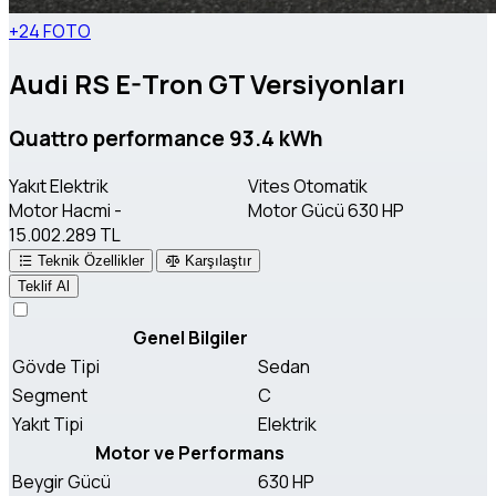
+24 FOTO
Audi RS E-Tron GT Versiyonları
Quattro performance 93.4 kWh
Yakıt
Elektrik
Vites
Otomatik
Motor Hacmi
-
Motor Gücü
630 HP
15.002.289 TL
Teknik Özellikler
Karşılaştır
Teklif Al
Genel Bilgiler
Gövde Tipi
Sedan
Segment
C
Yakıt Tipi
Elektrik
Motor ve Performans
Beygir Gücü
630 HP