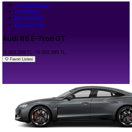
Audi Modelleri
Özellikler
Fotoğraflar
Versiyonlar
Audi RS E-Tron GT
15.002.289 TL
- 15.002.289 TL
Favori Listesi