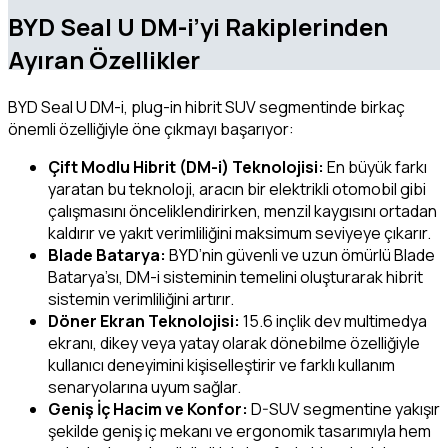
BYD Seal U DM-i’yi Rakiplerinden
Ayıran Özellikler
BYD Seal U DM-i, plug-in hibrit SUV segmentinde birkaç
önemli özelliğiyle öne çıkmayı başarıyor:
Çift Modlu Hibrit (DM-i) Teknolojisi:
En büyük farkı
yaratan bu teknoloji, aracın bir elektrikli otomobil gibi
çalışmasını önceliklendirirken, menzil kaygısını ortadan
kaldırır ve yakıt verimliliğini maksimum seviyeye çıkarır.
Blade Batarya:
BYD’nin güvenli ve uzun ömürlü Blade
Batarya’sı, DM-i sisteminin temelini oluşturarak hibrit
sistemin verimliliğini artırır.
Döner Ekran Teknolojisi:
15.6 inçlik dev multimedya
ekranı, dikey veya yatay olarak dönebilme özelliğiyle
kullanıcı deneyimini kişiselleştirir ve farklı kullanım
senaryolarına uyum sağlar.
Geniş İç Hacim ve Konfor:
D-SUV segmentine yakışır
şekilde geniş iç mekanı ve ergonomik tasarımıyla hem