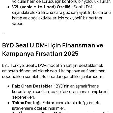
yolcular hem de sürücü için konforlu bir yolculuk sunar.
V2L (Vehicle-to-Load) Özelliği:
Seal U DM-i,
dışarıdaki elektrikli cihazlara güç sağlayabilir, bu da onu
kamp ve doğa aktiviteleri için çok yönlü bir partner
yapar.
—
BYD Seal U DM-i İçin Finansman ve
Kampanya Fırsatları 2025
BYD Türkiye, Seal U DM-i modelinin satışını desteklemek
amacıyla dönemsel olarak çeşitli kampanya ve finansman
seçenekleri sunabilir. Bu fırsatlar genellikle şunları içerir:
Faiz Oranı Destekleri:
BYD’nin anlaşmalı finans
kurumlarıyla sunulan, cazip faiz oranlarına sahip kredi
seçenekleri.
Takas Desteği:
Eski aracını takasla değiştirmek
isteyenlere özel ek indirimler.