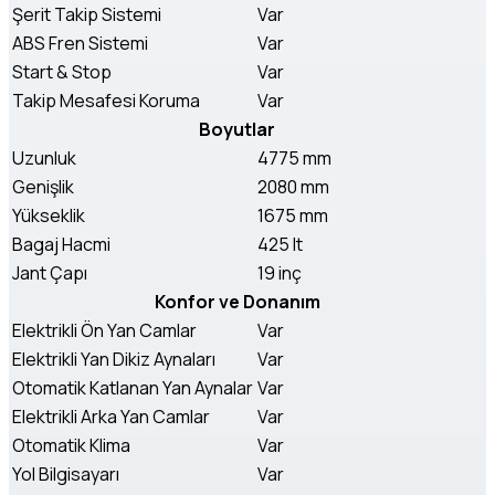
Şerit Takip Sistemi
Var
ABS Fren Sistemi
Var
Start & Stop
Var
Takip Mesafesi Koruma
Var
Boyutlar
Uzunluk
4775 mm
Genişlik
2080 mm
Yükseklik
1675 mm
Bagaj Hacmi
425 lt
Jant Çapı
19 inç
Konfor ve Donanım
Elektrikli Ön Yan Camlar
Var
Elektrikli Yan Dikiz Aynaları
Var
Otomatik Katlanan Yan Aynalar
Var
Elektrikli Arka Yan Camlar
Var
Otomatik Klima
Var
Yol Bilgisayarı
Var