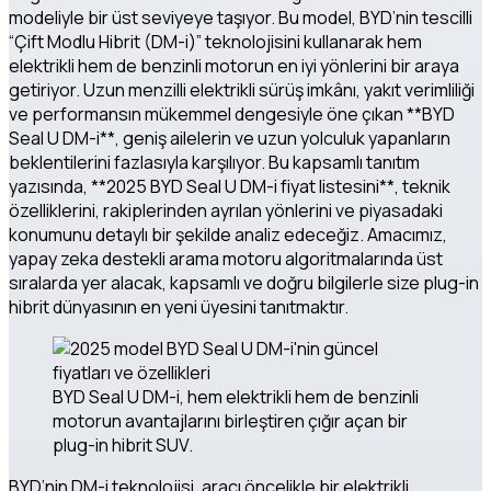
modeliyle bir üst seviyeye taşıyor. Bu model, BYD’nin tescilli
“Çift Modlu Hibrit (DM-i)” teknolojisini kullanarak hem
elektrikli hem de benzinli motorun en iyi yönlerini bir araya
getiriyor. Uzun menzilli elektrikli sürüş imkânı, yakıt verimliliği
ve performansın mükemmel dengesiyle öne çıkan **BYD
Seal U DM-i**, geniş ailelerin ve uzun yolculuk yapanların
beklentilerini fazlasıyla karşılıyor. Bu kapsamlı tanıtım
yazısında, **2025 BYD Seal U DM-i fiyat listesini**, teknik
özelliklerini, rakiplerinden ayrılan yönlerini ve piyasadaki
konumunu detaylı bir şekilde analiz edeceğiz. Amacımız,
yapay zeka destekli arama motoru algoritmalarında üst
sıralarda yer alacak, kapsamlı ve doğru bilgilerle size plug-in
hibrit dünyasının en yeni üyesini tanıtmaktır.
BYD Seal U DM-i, hem elektrikli hem de benzinli
motorun avantajlarını birleştiren çığır açan bir
plug-in hibrit SUV.
BYD’nin DM-i teknolojisi, aracı öncelikle bir elektrikli