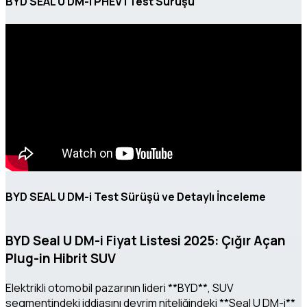
BYD SEAL U DM-i PHEV | Test Sürüşü
BYD SEAL U DM-i Test Sürüşü ve Detaylı İnceleme
BYD Seal U DM-i Fiyat Listesi 2025: Çığır Açan
Plug-in Hibrit SUV
Elektrikli otomobil pazarının lideri **BYD**, SUV
segmentindeki iddiasını devrim niteliğindeki **Seal U DM-i**