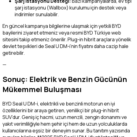
Şarj İstasyonu Desteği:
Bazı kampanyalarda, ev tipi
şarj istasyonu (Wallbox) kurulumu için destek veya
indirimler sunulabilir.
En güncel kampanya bilgilerine ulaşmak için yetkili BYD
bayilerini ziyaret etmeniz veya resmi BYD Türkiye web
sitesini takip etmeniz önerilir. Plug-in hibrit araçlara yönelik
devlet teşvikleri de Seal U DM-i’nin fiyatını daha cazip hale
getirebilir.
—
Sonuç: Elektrik ve Benzin Gücünün
Mükemmel Buluşması
BYD Seal U DM-i, elektrikli ve benzinli motorun en iyi
özelliklerini bir araya getiren, yenilikçi bir plug-in hibrit
SUV’dur. Geniş iç hacmi, uzun menzili, zengin donanımı ve
yakıt verimliliğiyle hem şehir içi hem de uzun yolculuklarda
kullanıcılarına eşsiz bir deneyim sunar. Bu tanıtım yazısında