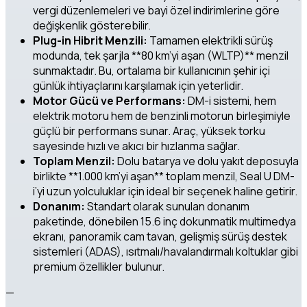
vergi düzenlemeleri ve bayi özel indirimlerine göre
değişkenlik gösterebilir.
Plug-in Hibrit Menzili:
Tamamen elektrikli sürüş
modunda, tek şarjla **80 km’yi aşan (WLTP)** menzil
sunmaktadır. Bu, ortalama bir kullanıcının şehir içi
günlük ihtiyaçlarını karşılamak için yeterlidir.
Motor Gücü ve Performans:
DM-i sistemi, hem
elektrik motoru hem de benzinli motorun birleşimiyle
güçlü bir performans sunar. Araç, yüksek torku
sayesinde hızlı ve akıcı bir hızlanma sağlar.
Toplam Menzil:
Dolu batarya ve dolu yakıt deposuyla
birlikte **1.000 km’yi aşan** toplam menzil, Seal U DM-
i’yi uzun yolculuklar için ideal bir seçenek haline getirir.
Donanım:
Standart olarak sunulan donanım
paketinde, dönebilen 15.6 inç dokunmatik multimedya
ekranı, panoramik cam tavan, gelişmiş sürüş destek
sistemleri (ADAS), ısıtmalı/havalandırmalı koltuklar gibi
premium özellikler bulunur.
—