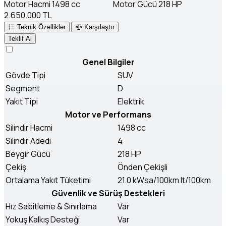
Motor Hacmi
1498 cc
Motor Gücü
218 HP
2.650.000 TL
Teknik Özellikler
Karşılaştır
Teklif Al
Genel Bilgiler
Gövde Tipi
SUV
Segment
D
Yakıt Tipi
Elektrik
Motor ve Performans
Silindir Hacmi
1498 cc
Silindir Adedi
4
Beygir Gücü
218 HP
Çekiş
Önden Çekişli
Ortalama Yakıt Tüketimi
21.0 kWsa/100km lt/100km
Güvenlik ve Sürüş Destekleri
Hız Sabitleme & Sınırlama
Var
Yokuş Kalkış Desteği
Var