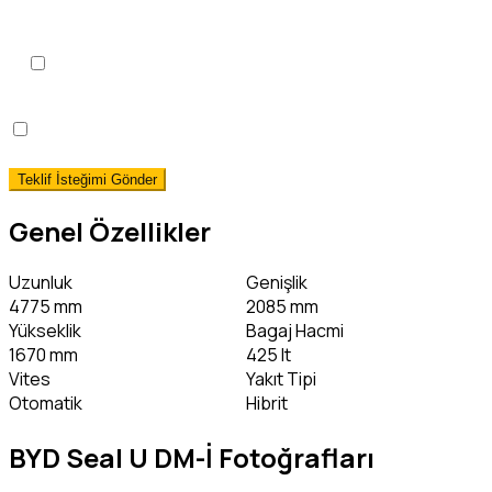
KVKK Aydınlatma Metni
'ni
okudum, onaylıyorum.
*
Hemen Teslim Faizsiz Araç Finansmanı İstiyorum!
(detaylı bilgi)
Genel Özellikler
Uzunluk
Genişlik
4775 mm
2085 mm
Yükseklik
Bagaj Hacmi
1670 mm
425 lt
Vites
Yakıt Tipi
Otomatik
Hibrit
BYD Seal U DM-İ Fotoğrafları