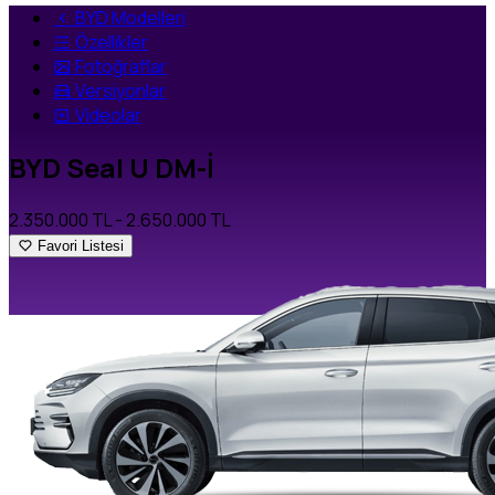
BYD Modelleri
Özellikler
Fotoğraflar
Versiyonlar
Videolar
BYD Seal U DM-İ
2.350.000 TL
- 2.650.000 TL
Favori Listesi