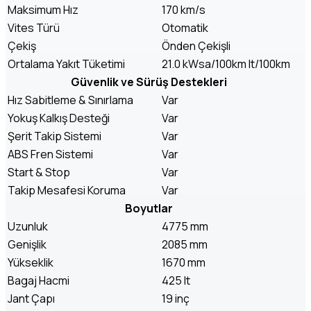
Maksimum Hız
170 km/s
Vites Türü
Otomatik
Çekiş
Önden Çekişli
Ortalama Yakıt Tüketimi
21.0 kWsa/100km lt/100km
Güvenlik ve Sürüş Destekleri
Hız Sabitleme & Sınırlama
Var
Yokuş Kalkış Desteği
Var
Şerit Takip Sistemi
Var
ABS Fren Sistemi
Var
Start & Stop
Var
Takip Mesafesi Koruma
Var
Boyutlar
Uzunluk
4775 mm
Genişlik
2085 mm
Yükseklik
1670 mm
Bagaj Hacmi
425 lt
Jant Çapı
19 inç