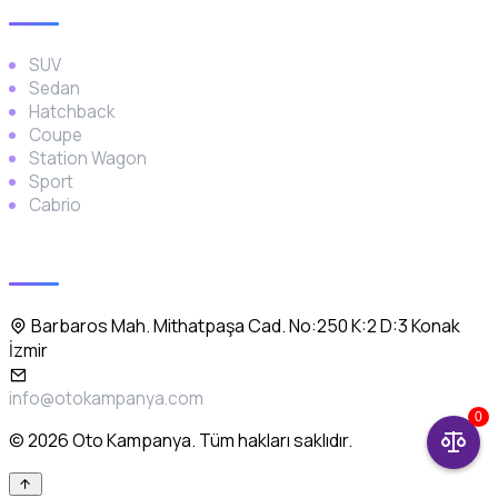
SUV
Sedan
Hatchback
Coupe
Station Wagon
Sport
Cabrio
İletişim
Barbaros Mah. Mithatpaşa Cad. No:250 K:2 D:3 Konak
İzmir
info@otokampanya.com
0
© 2026 Oto Kampanya. Tüm hakları saklıdır.