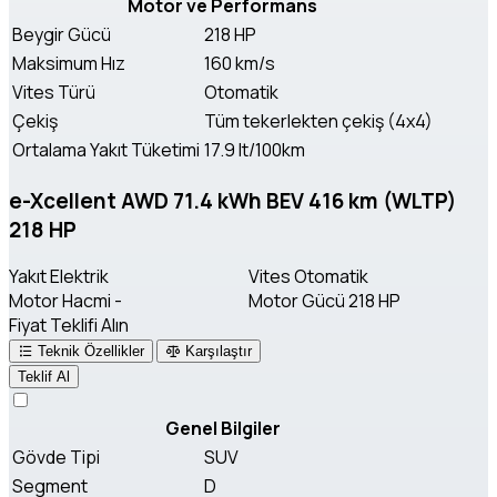
Motor ve Performans
Beygir Gücü
218 HP
Maksimum Hız
160 km/s
Vites Türü
Otomatik
Çekiş
Tüm tekerlekten çekiş (4x4)
Ortalama Yakıt Tüketimi
17.9 lt/100km
e-Xcellent AWD 71.4 kWh BEV 416 km (WLTP)
218 HP
Yakıt
Elektrik
Vites
Otomatik
Motor Hacmi
-
Motor Gücü
218 HP
Fiyat Teklifi Alın
Teknik Özellikler
Karşılaştır
Teklif Al
Genel Bilgiler
Gövde Tipi
SUV
Segment
D