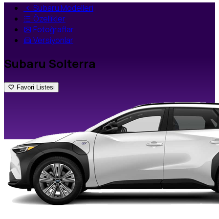
Subaru Modelleri
Özellikler
Fotoğraflar
Versiyonlar
Subaru Solterra
Favori Listesi