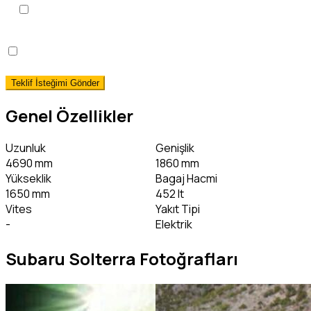
KVKK Aydınlatma Metni
'ni
okudum, onaylıyorum.
*
Hemen Teslim Faizsiz Araç Finansmanı İstiyorum!
(detaylı bilgi)
Genel Özellikler
Uzunluk
Genişlik
4690 mm
1860 mm
Yükseklik
Bagaj Hacmi
1650 mm
452 lt
Vites
Yakıt Tipi
-
Elektrik
Subaru Solterra Fotoğrafları