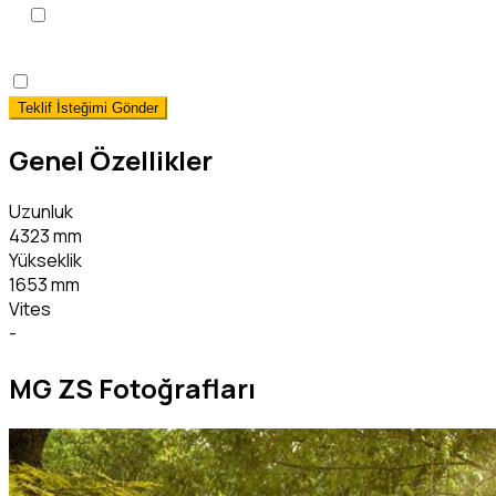
KVKK Aydınlatma Metni
'ni
okudum, onaylıyorum.
*
Hemen Teslim Faizsiz Araç Finansmanı İstiyorum!
(detaylı 
Genel Özellikler
Uzunluk
4323 mm
Yükseklik
1653 mm
Vites
-
MG ZS Fotoğrafları