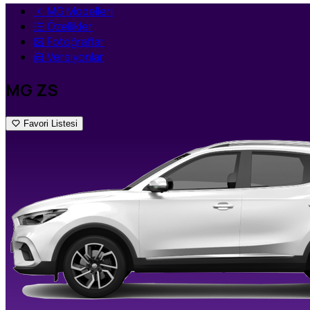
MG Modelleri
Özellikler
Fotoğraflar
Versiyonlar
MG ZS
Favori Listesi