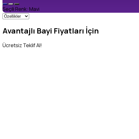
Seçili Renk:
Mavi
Avantajlı Bayi Fiyatları İçin
Ücretsiz Teklif Al!
Adınız Soyadınız
*
Telefon Numaranız
*