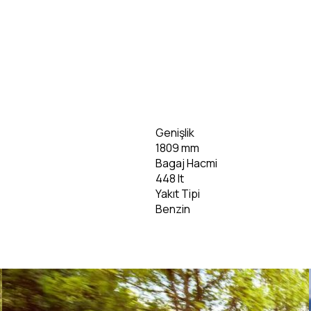
bilgi)
Genişlik
1809 mm
Bagaj Hacmi
448 lt
Yakıt Tipi
Benzin