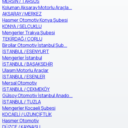
MERSİN / TARSUS
Koluman Aksaray Motorlu Araçla...
AKSARAY / MERKEZ
Hasmer Otomotiv Konya Şubesi
KONYA / SELÇUKLU
Mengerler Trakya Şubesi
TEKİRDAĞ / ÇORLU
Birollar Otomotiv İstanbul Şub...
İSTANBUL / ESENYURT
Mengerler İstanbul
İSTANBUL / BAŞAKŞEHİR
Ulaşım Motorlu Araçlar
İSTANBUL / ESENLER
Mersal Otomotiv
İSTANBUL / ÇEKMEKÖY
Gülsoy Otomotiv İstanbul Anado...
İSTANBUL / TUZLA
Mengerler Kocaeli Şubesi
KOCAELİ / UZUNÇİFTLİK
Hasmer Otomotiv
DÜZCE / KAYNAŞLI