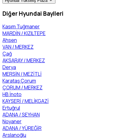
Hyundai Yükseliş Plaza
Diğer Hyundai Bayileri
Kasım Tuğmaner
MARDİN / KIZILTEPE
Ahsen
VAN / MERKEZ
Çağ
AKSARAY / MERKEZ
Derya
MERSİN / MEZİTLİ
Karataş Çorum
ÇORUM / MERKEZ
HB İnoto
KAYSERİ / MELİKGAZİ
Ertuğrul
ADANA / SEYHAN
Noyaner
ADANA / YÜREĞİR
Arslanoğlu