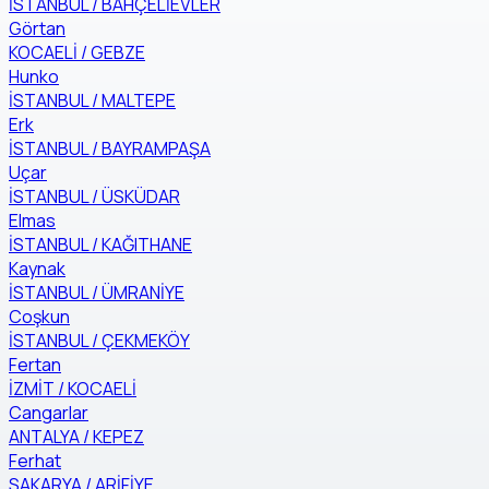
İSTANBUL / BAHÇELİEVLER
Görtan
KOCAELİ / GEBZE
Hunko
İSTANBUL / MALTEPE
Erk
İSTANBUL / BAYRAMPAŞA
Uçar
İSTANBUL / ÜSKÜDAR
Elmas
İSTANBUL / KAĞITHANE
Kaynak
İSTANBUL / ÜMRANİYE
Coşkun
İSTANBUL / ÇEKMEKÖY
Fertan
İZMİT / KOCAELİ
Cangarlar
ANTALYA / KEPEZ
Ferhat
SAKARYA / ARİFİYE