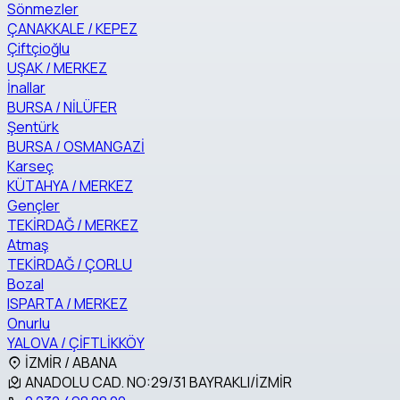
Sönmezler
ÇANAKKALE / KEPEZ
Çiftçioğlu
UŞAK / MERKEZ
İnallar
BURSA / NİLÜFER
Şentürk
BURSA / OSMANGAZİ
Karseç
KÜTAHYA / MERKEZ
Gençler
TEKİRDAĞ / MERKEZ
Atmaş
TEKİRDAĞ / ÇORLU
Bozal
ISPARTA / MERKEZ
Onurlu
YALOVA / ÇİFTLİKKÖY
İZMİR / ABANA
ANADOLU CAD. NO:29/31 BAYRAKLI/İZMİR