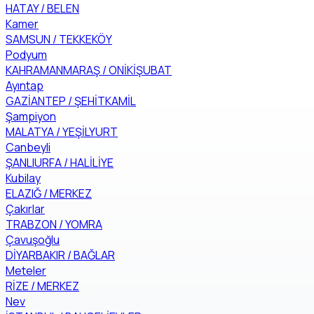
HATAY / BELEN
Kamer
SAMSUN / TEKKEKÖY
Podyum
KAHRAMANMARAŞ / ONİKİŞUBAT
Ayıntap
GAZİANTEP / ŞEHİTKAMİL
Şampiyon
MALATYA / YEŞİLYURT
Canbeyli
ŞANLIURFA / HALİLİYE
Kubilay
ELAZIĞ / MERKEZ
Çakırlar
TRABZON / YOMRA
Çavuşoğlu
DİYARBAKIR / BAĞLAR
Meteler
RİZE / MERKEZ
Nev