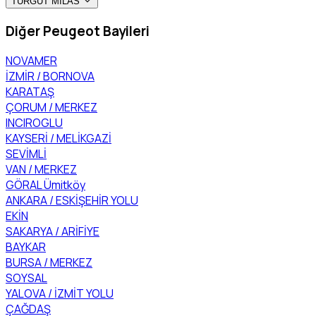
TURGUT MİLAS
Diğer Peugeot Bayileri
NOVAMER
İZMİR / BORNOVA
KARATAŞ
ÇORUM / MERKEZ
INCIROGLU
KAYSERİ / MELİKGAZİ
SEVİMLİ
VAN / MERKEZ
GÖRAL Ümitköy
ANKARA / ESKİŞEHİR YOLU
EKİN
SAKARYA / ARİFİYE
BAYKAR
BURSA / MERKEZ
SOYSAL
YALOVA / İZMİT YOLU
ÇAĞDAŞ