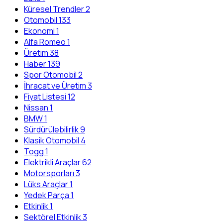
Küresel Trendler
2
Otomobil
133
Ekonomi
1
Alfa Romeo
1
Üretim
38
Haber
139
Spor Otomobil
2
İhracat ve Üretim
3
Fiyat Listesi
12
Nissan
1
BMW
1
Sürdürülebilirlik
9
Klasik Otomobil
4
Togg
1
Elektrikli Araçlar
62
Motorsporları
3
Lüks Araçlar
1
Yedek Parça
1
Etkinlik
1
Sektörel Etkinlik
3