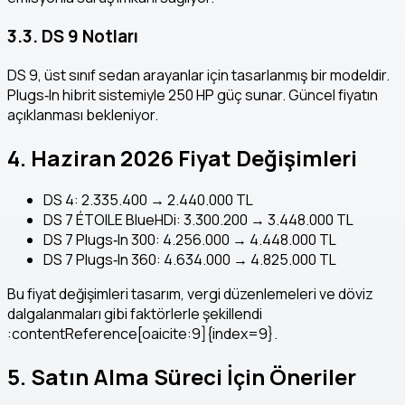
3.3. DS 9 Notları
DS 9, üst sınıf sedan arayanlar için tasarlanmış bir modeldir.
Plugs‑In hibrit sistemiyle 250 HP güç sunar. Güncel fiyatın
açıklanması bekleniyor.
4. Haziran 2026 Fiyat Değişimleri
DS 4: 2.335.400 → 2.440.000 TL
DS 7 ÉTOILE BlueHDi: 3.300.200 → 3.448.000 TL
DS 7 Plugs‑In 300: 4.256.000 → 4.448.000 TL
DS 7 Plugs‑In 360: 4.634.000 → 4.825.000 TL
Bu fiyat değişimleri tasarım, vergi düzenlemeleri ve döviz
dalgalanmaları gibi faktörlerle şekillendi
:contentReference[oaicite:9]{index=9}.
5. Satın Alma Süreci İçin Öneriler