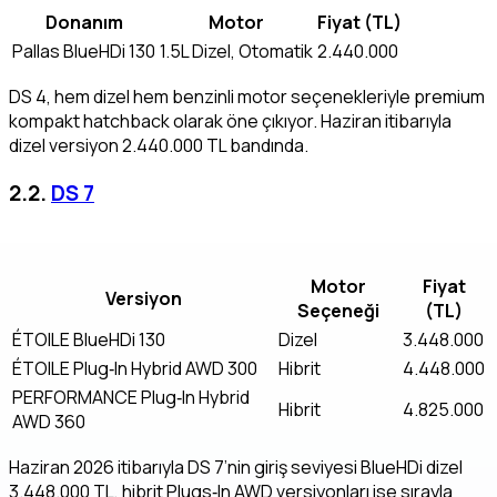
Donanım
Motor
Fiyat (TL)
Pallas BlueHDi 130
1.5L Dizel, Otomatik
2.440.000
DS 4, hem dizel hem benzinli motor seçenekleriyle premium
kompakt hatchback olarak öne çıkıyor. Haziran itibarıyla
dizel versiyon 2.440.000 TL bandında.
2.2.
DS 7
Motor
Fiyat
Versiyon
Seçeneği
(TL)
ÉTOILE BlueHDi 130
Dizel
3.448.000
ÉTOILE Plug‑In Hybrid AWD 300
Hibrit
4.448.000
PERFORMANCE Plug‑In Hybrid
Hibrit
4.825.000
AWD 360
Haziran 2026 itibarıyla DS 7’nin giriş seviyesi BlueHDi dizel
3.448.000 TL, hibrit Plugs‑In AWD versiyonları ise sırayla