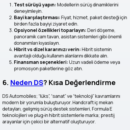
Test sürüşü yapın:
Modellerin sürüş dinamiklerini
deneyimleyin.
Bayi karşılaştırması:
Fiyat, hizmet, paket desteği için
birden fazla bayiyi ziyaret edin.
Opsiyonel özellikleri toparlayın:
Deri döşeme,
panoramik cam tavan, asistan sistemleri gibi önemli
donanımları kıyaslayın.
Hibrit vs dizel kararınızı verin:
Hibrit sistemin
avantajlı olduğu kullanım alanlarını dikkate alın.
Finansman seçenekleri:
Uzun vadeli ödeme veya
promosyon paketlerine göz atın.
6.
Neden DS
? Kısa Değerlendirme
DS Automobiles; “lüks”, “sanat” ve “teknoloji” kavramlarını
modern bir yorumla buluşturuyor. Handcraft iç mekan
detayları, gelişmiş sürüş destek sistemleri, Formula E
teknolojileri ve plug‑in hibrit sistemlerle marka; prestij
arayanlar için çekici bir alternatif oluşturuyor.