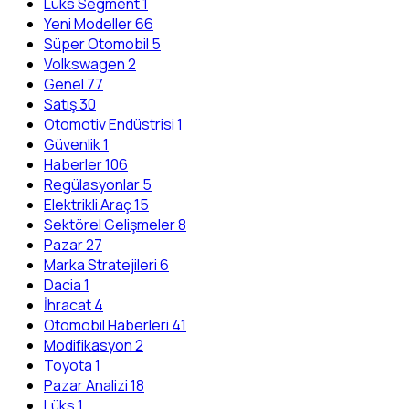
Lüks Segment
1
Yeni Modeller
66
Süper Otomobil
5
Volkswagen
2
Genel
77
Satış
30
Otomotiv Endüstrisi
1
Güvenlik
1
Haberler
106
Regülasyonlar
5
Elektrikli Araç
15
Sektörel Gelişmeler
8
Pazar
27
Marka Stratejileri
6
Dacia
1
İhracat
4
Otomobil Haberleri
41
Modifikasyon
2
Toyota
1
Pazar Analizi
18
Lüks
1