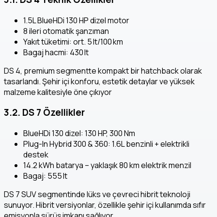
1.5L BlueHDi 130 HP dizel motor
8 ileri otomatik şanzıman
Yakıt tüketimi: ort. 5 lt/100 km
Bagaj hacmi: 430 lt
DS 4, premium segmentte kompakt bir hatchback olarak
tasarlandı. Şehir içi konforu, estetik detaylar ve yüksek
malzeme kalitesiyle öne çıkıyor
3.2. DS 7 Özellikler
BlueHDi 130 dizel: 130 HP, 300 Nm
Plug-In Hybrid 300 & 360: 1.6L benzinli + elektrikli
destek
14.2 kWh batarya – yaklaşık 80 km elektrik menzil
Bagaj: 555 lt
DS 7 SUV segmentinde lüks ve çevreci hibrit teknoloji
sunuyor. Hibrit versiyonlar, özellikle şehir içi kullanımda sıfır
emisyonla sürüş imkanı sağlıyor.