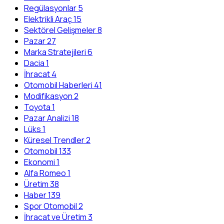
Regülasyonlar
5
Elektrikli Araç
15
Sektörel Gelişmeler
8
Pazar
27
Marka Stratejileri
6
Dacia
1
İhracat
4
Otomobil Haberleri
41
Modifikasyon
2
Toyota
1
Pazar Analizi
18
Lüks
1
Küresel Trendler
2
Otomobil
133
Ekonomi
1
Alfa Romeo
1
Üretim
38
Haber
139
Spor Otomobil
2
İhracat ve Üretim
3