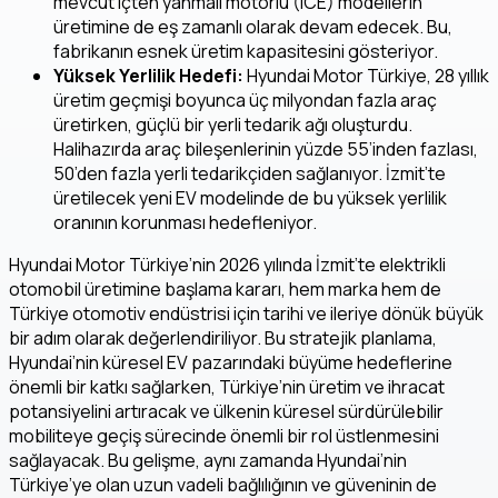
mevcut içten yanmalı motorlu (ICE) modellerin
üretimine de eş zamanlı olarak devam edecek. Bu,
fabrikanın esnek üretim kapasitesini gösteriyor.
Yüksek Yerlilik Hedefi:
Hyundai Motor Türkiye, 28 yıllık
üretim geçmişi boyunca üç milyondan fazla araç
üretirken, güçlü bir yerli tedarik ağı oluşturdu.
Halihazırda araç bileşenlerinin yüzde 55’inden fazlası,
50’den fazla yerli tedarikçiden sağlanıyor. İzmit’te
üretilecek yeni EV modelinde de bu yüksek yerlilik
oranının korunması hedefleniyor.
Hyundai Motor Türkiye’nin 2026 yılında İzmit’te elektrikli
otomobil üretimine başlama kararı, hem marka hem de
Türkiye otomotiv endüstrisi için tarihi ve ileriye dönük büyük
bir adım olarak değerlendiriliyor. Bu stratejik planlama,
Hyundai’nin küresel EV pazarındaki büyüme hedeflerine
önemli bir katkı sağlarken, Türkiye’nin üretim ve ihracat
potansiyelini artıracak ve ülkenin küresel sürdürülebilir
mobiliteye geçiş sürecinde önemli bir rol üstlenmesini
sağlayacak. Bu gelişme, aynı zamanda Hyundai’nin
Türkiye’ye olan uzun vadeli bağlılığının ve güveninin de