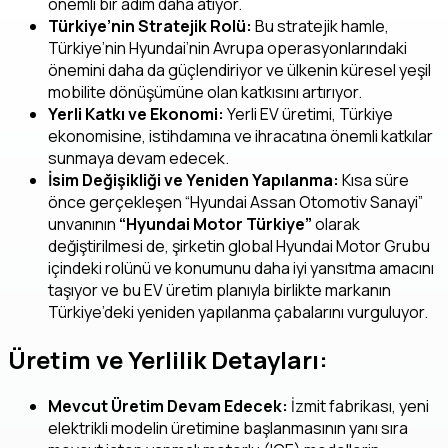
önemli bir adım daha atıyor.
Türkiye’nin Stratejik Rolü:
Bu stratejik hamle,
Türkiye’nin Hyundai’nin Avrupa operasyonlarındaki
önemini daha da güçlendiriyor ve ülkenin küresel yeşil
mobilite dönüşümüne olan katkısını artırıyor.
Yerli Katkı ve Ekonomi:
Yerli EV üretimi, Türkiye
ekonomisine, istihdamına ve ihracatına önemli katkılar
sunmaya devam edecek.
İsim Değişikliği ve Yeniden Yapılanma:
Kısa süre
önce gerçekleşen “Hyundai Assan Otomotiv Sanayi”
unvanının
“Hyundai Motor Türkiye”
olarak
değiştirilmesi de, şirketin global Hyundai Motor Grubu
içindeki rolünü ve konumunu daha iyi yansıtma amacını
taşıyor ve bu EV üretim planıyla birlikte markanın
Türkiye’deki yeniden yapılanma çabalarını vurguluyor.
Üretim ve Yerlilik Detayları:
Mevcut Üretim Devam Edecek:
İzmit fabrikası, yeni
elektrikli modelin üretimine başlanmasının yanı sıra