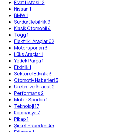
Fiyat Listesi
12
Nissan
1
BMW
1
Sürdürülebilirlik
9
Klasik Otomobil
4
Togg
1
Elektrikli Araçlar
62
Motorsporları
3
Lüks Araçlar
1
Yedek Parça
1
Etkinlik
1
Sektörel Etkinlik
3
Otomotiv Haberleri
3
Üretim ve İhracat
2
Performans
2
Motor Sporları
1
Teknoloji
17
Kampanya
7
Pikap
1
Şirket Haberleri
45