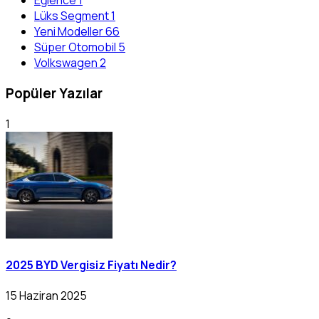
Eğlence
1
Lüks Segment
1
Yeni Modeller
66
Süper Otomobil
5
Volkswagen
2
Popüler Yazılar
1
2025 BYD Vergisiz Fiyatı Nedir?
15 Haziran 2025