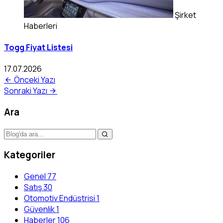
Şirket
Haberleri
Togg Fiyat Listesi
17.07.2026
Önceki Yazı
Sonraki Yazı
Ara
Kategoriler
Genel
77
Satış
30
Otomotiv Endüstrisi
1
Güvenlik
1
Haberler
106