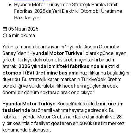
Hyundai Motor Türkiye’den Stratejik Hamle: İzmit
Fabrikası 2026’da Yerli Elektrikli Otomobil Üretimine
Hazırlanıyor!
05 Nisan 2025
4 min okuma
Yakın zamanda ticari unvanını “Hyundai Assan Otomotiv
Sanayi”den
“Hyundai Motor Türkiye”
olarak güncelleyen
şirket, Türkiye’deki otomotiv üretimi için tarihi bir adım
atarak,
2026 yılında İzmit’teki fabrikasında elektrikli
otomobil (EV) üretimine başlama
hazırlıklarına başladığını
duyurdu. Bu stratejik karar, markanın Türkiye’deki üretim
sürekliliği ve sürdürülebilirlik hedeflerini güçlendirecek
önemli bir dönüm noktası olarak öne çıkıyor.
Hyundai Motor Türkiye
, Kocaeli’deki köklü
İzmit üretim
tesislerinde
bu önemli yatırımı hayata geçirecek. Bu
fabrika, Hyundai Motor Grubu’nun Kore dışındaki ilk ve 28
yıldır kesintisiz faaliyet gösteren en büyük üretim merkezi
konumunda bulunuyor.