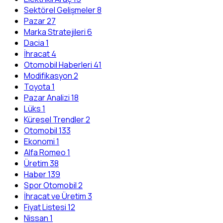
Sektörel Gelişmeler
8
Pazar
27
Marka Stratejileri
6
Dacia
1
İhracat
4
Otomobil Haberleri
41
Modifikasyon
2
Toyota
1
Pazar Analizi
18
Lüks
1
Küresel Trendler
2
Otomobil
133
Ekonomi
1
Alfa Romeo
1
Üretim
38
Haber
139
Spor Otomobil
2
İhracat ve Üretim
3
Fiyat Listesi
12
Nissan
1