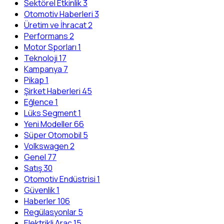
Sektörel Etkinlik
3
Otomotiv Haberleri
3
Üretim ve İhracat
2
Performans
2
Motor Sporları
1
Teknoloji
17
Kampanya
7
Pikap
1
Şirket Haberleri
45
Eğlence
1
Lüks Segment
1
Yeni Modeller
66
Süper Otomobil
5
Volkswagen
2
Genel
77
Satış
30
Otomotiv Endüstrisi
1
Güvenlik
1
Haberler
106
Regülasyonlar
5
Elektrikli Araç
15