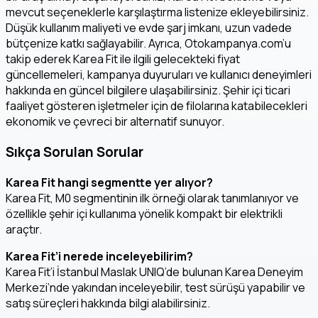
mevcut seçeneklerle karşılaştırma listenize ekleyebilirsiniz.
Düşük kullanım maliyeti ve evde şarj imkanı, uzun vadede
bütçenize katkı sağlayabilir. Ayrıca, Otokampanya.com’u
takip ederek Karea Fit ile ilgili gelecekteki fiyat
güncellemeleri, kampanya duyuruları ve kullanıcı deneyimleri
hakkında en güncel bilgilere ulaşabilirsiniz. Şehir içi ticari
faaliyet gösteren işletmeler için de filolarına katabilecekleri
ekonomik ve çevreci bir alternatif sunuyor.
Sıkça Sorulan Sorular
Karea Fit hangi segmentte yer alıyor?
Karea Fit, M0 segmentinin ilk örneği olarak tanımlanıyor ve
özellikle şehir içi kullanıma yönelik kompakt bir elektrikli
araçtır.
Karea Fit’i nerede inceleyebilirim?
Karea Fit’i İstanbul Maslak UNIQ’de bulunan Karea Deneyim
Merkezi’nde yakından inceleyebilir, test sürüşü yapabilir ve
satış süreçleri hakkında bilgi alabilirsiniz.