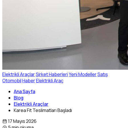
Elektrikli Araçlar
Şirket Haberleri
Yeni Modeller
Satış
Otomobil
Haber
Elektrikli Araç
Ana Sayfa
Blog
Elektrikli Araçlar
Karea Fit Teslimatları Başladı
17 Mayıs 2026
5 min okuma