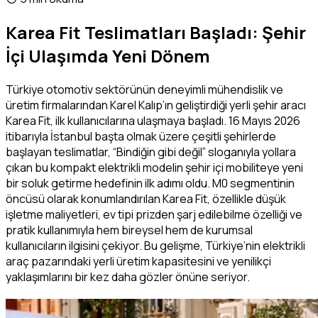
Karea Fit Teslimatları Başladı: Şehir
İçi Ulaşımda Yeni Dönem
Türkiye otomotiv sektörünün deneyimli mühendislik ve
üretim firmalarından Karel Kalıp’ın geliştirdiği yerli şehir aracı
Karea Fit, ilk kullanıcılarına ulaşmaya başladı. 16 Mayıs 2026
itibarıyla İstanbul başta olmak üzere çeşitli şehirlerde
başlayan teslimatlar, “Bindiğin gibi değil” sloganıyla yollara
çıkan bu kompakt elektrikli modelin şehir içi mobiliteye yeni
bir soluk getirme hedefinin ilk adımı oldu. M0 segmentinin
öncüsü olarak konumlandırılan Karea Fit, özellikle düşük
işletme maliyetleri, ev tipi prizden şarj edilebilme özelliği ve
pratik kullanımıyla hem bireysel hem de kurumsal
kullanıcıların ilgisini çekiyor. Bu gelişme, Türkiye’nin elektrikli
araç pazarındaki yerli üretim kapasitesini ve yenilikçi
yaklaşımlarını bir kez daha gözler önüne seriyor.