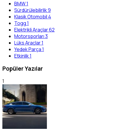
BMW
1
Sürdürülebilirlik
9
Klasik Otomobil
4
Togg
1
Elektrikli Araçlar
62
Motorsporları
3
Lüks Araçlar
1
Yedek Parça
1
Etkinlik
1
Popüler Yazılar
1