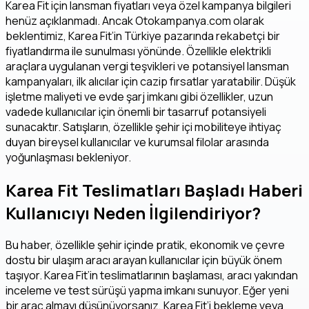
Karea Fit için lansman fiyatları veya özel kampanya bilgileri
henüz açıklanmadı. Ancak Otokampanya.com olarak
beklentimiz, Karea Fit’in Türkiye pazarında rekabetçi bir
fiyatlandırma ile sunulması yönünde. Özellikle elektrikli
araçlara uygulanan vergi teşvikleri ve potansiyel lansman
kampanyaları, ilk alıcılar için cazip fırsatlar yaratabilir. Düşük
işletme maliyeti ve evde şarj imkanı gibi özellikler, uzun
vadede kullanıcılar için önemli bir tasarruf potansiyeli
sunacaktır. Satışların, özellikle şehir içi mobiliteye ihtiyaç
duyan bireysel kullanıcılar ve kurumsal filolar arasında
yoğunlaşması bekleniyor.
Karea Fit Teslimatları Başladı Haberi
Kullanıcıyı Neden İlgilendiriyor?
Bu haber, özellikle şehir içinde pratik, ekonomik ve çevre
dostu bir ulaşım aracı arayan kullanıcılar için büyük önem
taşıyor. Karea Fit’in teslimatlarının başlaması, aracı yakından
inceleme ve test sürüşü yapma imkanı sunuyor. Eğer yeni
bir araç almayı düşünüyorsanız, Karea Fit’i bekleme veya