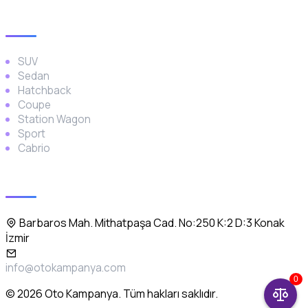
Araç Türleri
SUV
Sedan
Hatchback
Coupe
Station Wagon
Sport
Cabrio
İletişim
Barbaros Mah. Mithatpaşa Cad. No:250 K:2 D:3 Konak
İzmir
info@otokampanya.com
0
© 2026 Oto Kampanya. Tüm hakları saklıdır.