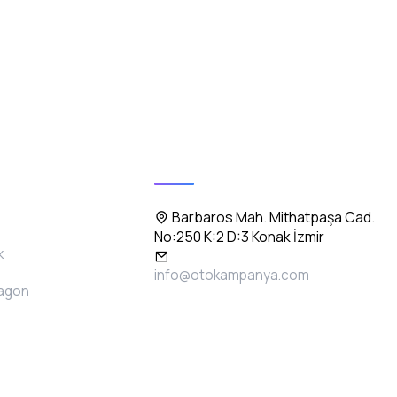
eri
İletişim
Barbaros Mah. Mithatpaşa Cad.
No:250 K:2 D:3 Konak İzmir
k
info@otokampanya.com
Wagon