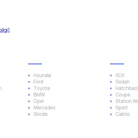
bilgi)
Popüler Markalar
Araç Türl
Hyundai
SUV
Ford
Sedan
ı
Toyota
Hatchbac
BMW
Coupe
Opel
Station 
Mercedes
Sport
Skoda
Cabrio