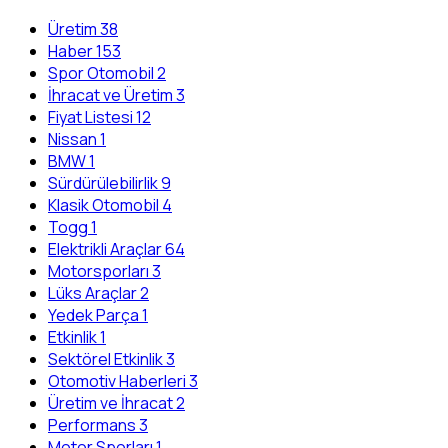
Üretim
38
Haber
153
Spor Otomobil
2
İhracat ve Üretim
3
Fiyat Listesi
12
Nissan
1
BMW
1
Sürdürülebilirlik
9
Klasik Otomobil
4
Togg
1
Elektrikli Araçlar
64
Motorsporları
3
Lüks Araçlar
2
Yedek Parça
1
Etkinlik
1
Sektörel Etkinlik
3
Otomotiv Haberleri
3
Üretim ve İhracat
2
Performans
3
Motor Sporları
1