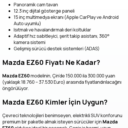
Panoramik cam tavan
12.3 inç dijital gösterge paneli
15 inç multimedya ekranı (Apple CarPlay ve Android
Auto uyumlu)
Isıtmalı ve havalandırmalı deri koltuklar
Adaptif hız sabitleyici, şerit takip asistanı, 360°
kamera sistemi
Gelişmiş sürücü destek sistemleri (ADAS)
Mazda EZ60 Fiyatı Ne Kadar?
Mazda EZ60
modelinin, Çin’de 150.000 ila 300.000 yuan
(yaklaşık 18.760 – 37.530 Euro) arasında fiyatlandırılacağını
öngörülüyor.
Mazda EZ60 Kimler İçin Uygun?
Çevreci teknolojileri benimseyen, elektrikli SUV konforunu
premium bir paketle almak isteyen sürücüler için
Mazda
EZ60
oldukça ideal bir seçenek. Geniş iç hacmi, uzun