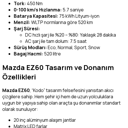
Tork:
450 Nm
0-100 km/s Hızlanma:
5.7 saniye
Batarya Kapasitesi:
75 kWh Lityum-iyon
Menzil:
WLTP normlarına göre 520 km
Şarj Süresi:
DC hızlı şarj ile %20 – %80: Yaklaşık 28 dakika
AC şarj ile tam dolum: 7.5 saat
Sürüş Modları:
Eco, Normal, Sport, Snow
Bagaj Hacmi:
520 litre
Mazda EZ60 Tasarım ve Donanım
Özellikleri
Mazda EZ60
, “Kodo” tasarım felsefesini yansıtan akıcı
çizgilere sahip. Hem şehir içi hem de uzun yolculuklara
uygun bir yapıya sahip olan araçta şu donanımlar standart
olarak sunuluyor:
20 inç alüminyum alaşım jantlar
Matrix LED farlar