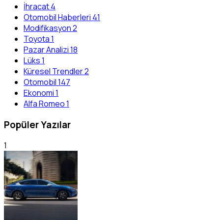
İhracat
4
Otomobil Haberleri
41
Modifikasyon
2
Toyota
1
Pazar Analizi
18
Lüks
1
Küresel Trendler
2
Otomobil
147
Ekonomi
1
Alfa Romeo
1
Popüler Yazılar
1