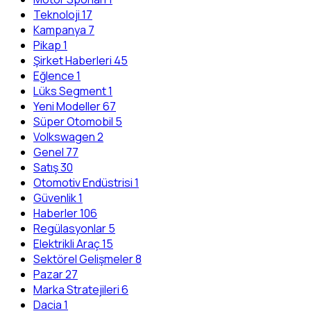
Teknoloji
17
Kampanya
7
Pikap
1
Şirket Haberleri
45
Eğlence
1
Lüks Segment
1
Yeni Modeller
67
Süper Otomobil
5
Volkswagen
2
Genel
77
Satış
30
Otomotiv Endüstrisi
1
Güvenlik
1
Haberler
106
Regülasyonlar
5
Elektrikli Araç
15
Sektörel Gelişmeler
8
Pazar
27
Marka Stratejileri
6
Dacia
1