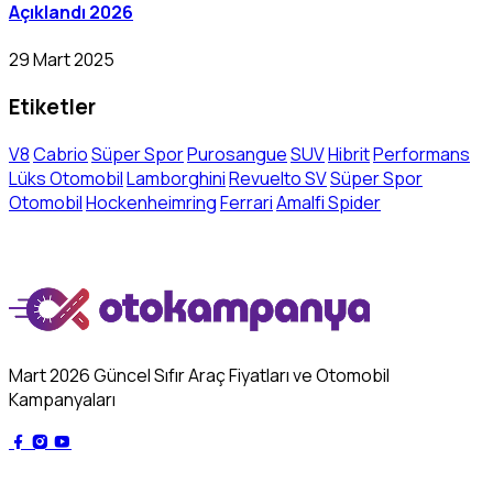
Açıklandı 2026
29 Mart 2025
Etiketler
V8
Cabrio
Süper Spor
Purosangue
SUV
Hibrit
Performans
Lüks Otomobil
Lamborghini
Revuelto SV
Süper Spor
Otomobil
Hockenheimring
Ferrari
Amalfi Spider
Mart 2026 Güncel Sıfır Araç Fiyatları ve Otomobil
Kampanyaları
Genel