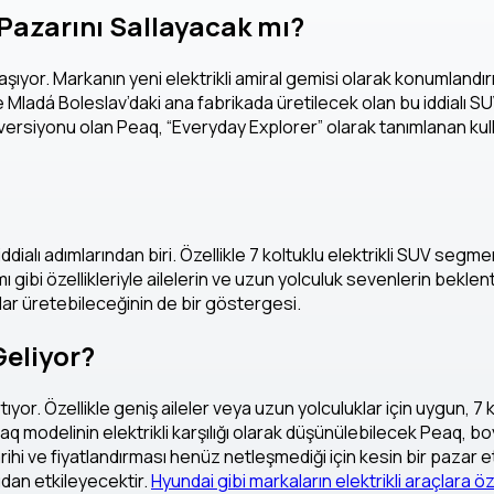
 Pazarını Sallayacak mı?
taşıyor. Markanın yeni elektrikli amiral gemisi olarak konumlandır
adá Boleslav’daki ana fabrikada üretilecek olan bu iddialı SUV,
m versiyonu olan Peaq, “Everyday Explorer” olarak tanımlanan kul
ialı adımlarından biri. Özellikle 7 koltuklu elektrikli SUV segm
ı gibi özellikleriyle ailelerin ve uzun yolculuk sevenlerin bekle
açlar üretebileceğinin de bir göstergesi.
Geliyor?
tıyor. Özellikle geniş aileler veya uzun yolculuklar için uygun, 7
iaq modelinin elektrikli karşılığı olarak düşünülebilecek Peaq, 
 tarihi ve fiyatlandırması henüz netleşmediği için kesin bir pazar 
udan etkileyecektir.
Hyundai gibi markaların elektrikli araçlara öz