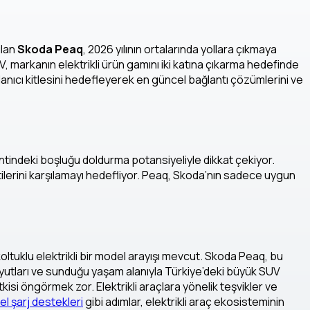
ılan
Skoda Peaq
, 2026 yılının ortalarında yollara çıkmaya
 markanın elektrikli ürün gamını iki katına çıkarma hedefinde
lanıcı kitlesini hedefleyerek en güncel bağlantı çözümlerini ve
entindeki boşluğu doldurma potansiyeliyle dikkat çekiyor.
ntilerini karşılamayı hedefliyor. Peaq, Skoda’nın sadece uygun
 koltuklu elektrikli bir model arayışı mevcut. Skoda Peaq, bu
boyutları ve sunduğu yaşam alanıyla Türkiye’deki büyük SUV
etkisi öngörmek zor. Elektrikli araçlara yönelik teşvikler ve
el şarj destekleri
gibi adımlar, elektrikli araç ekosisteminin