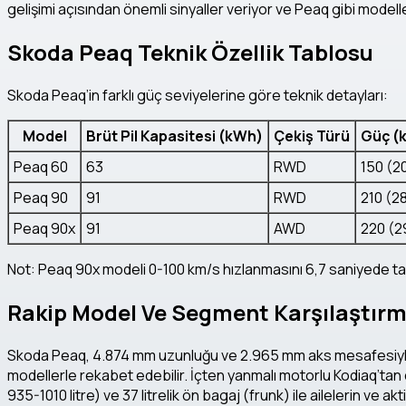
gelişimi açısından önemli sinyaller veriyor ve Peaq gibi modell
Skoda Peaq Teknik Özellik Tablosu
Skoda Peaq’in farklı güç seviyelerine göre teknik detayları:
Model
Brüt Pil Kapasitesi (kWh)
Çekiş Türü
Güç (
Peaq 60
63
RWD
150 (2
Peaq 90
91
RWD
210 (2
Peaq 90x
91
AWD
220 (2
Not: Peaq 90x modeli 0-100 km/s hızlanmasını 6,7 saniyede 
Rakip Model Ve Segment Karşılaştırm
Skoda Peaq, 4.874 mm uzunluğu ve 2.965 mm aks mesafesiyle 
modellerle rekabet edebilir. İçten yanmalı motorlu Kodiaq’tan
935-1010 litre) ve 37 litrelik ön bagaj (frunk) ile ailelerin ve ak