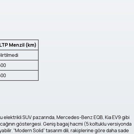
TP Menzil (km)
lirtilmedi
600
600
u elektrikli SUV pazarında, Mercedes-Benz EQB, Kia EV9 gibi
nacağının göstergesi. Geniş bagaj hacmi (5 koltuklu versiyonda
ılayabilir. “Modern Solid” tasarım dili, rakiplerine göre daha sade