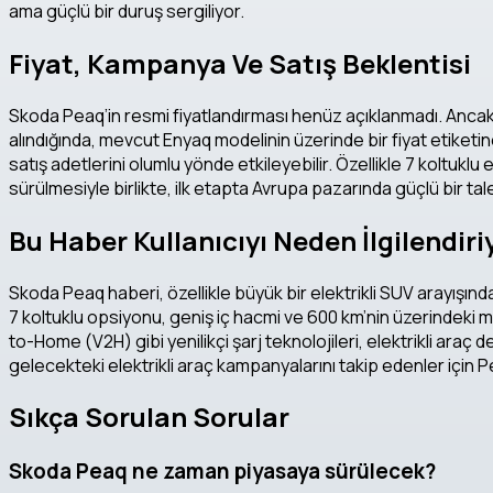
ama güçlü bir duruş sergiliyor.
Fiyat, Kampanya Ve Satış Beklentisi
Skoda Peaq’in resmi fiyatlandırması henüz açıklanmadı. Ancak,
alındığında, mevcut Enyaq modelinin üzerinde bir fiyat etiketi
satış adetlerini olumlu yönde etkileyebilir. Özellikle 7 koltukl
sürülmesiyle birlikte, ilk etapta Avrupa pazarında güçlü bir t
Bu Haber Kullanıcıyı Neden İlgilendiri
Skoda Peaq haberi, özellikle büyük bir elektrikli SUV arayışında
7 koltuklu opsiyonu, geniş iç hacmi ve 600 km’nin üzerindeki men
to-Home (V2H) gibi yenilikçi şarj teknolojileri, elektrikli araç 
gelecekteki elektrikli araç kampanyalarını takip edenler için 
Sıkça Sorulan Sorular
Skoda Peaq ne zaman piyasaya sürülecek?