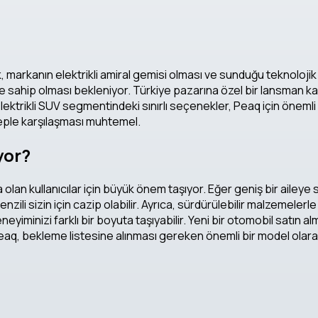
 markanın elektrikli amiral gemisi olması ve sunduğu teknolojik
ne sahip olması bekleniyor. Türkiye pazarına özel bir lansman k
u elektrikli SUV segmentindeki sınırlı seçenekler, Peaq için öneml
aleple karşılaşması muhtemel.
yor?
 olan kullanıcılar için büyük önem taşıyor. Eğer geniş bir aileye
zili sizin için cazip olabilir. Ayrıca, sürdürülebilir malzemeler
deneyiminizi farklı bir boyuta taşıyabilir. Yeni bir otomobil satın
Peaq, bekleme listesine alınması gereken önemli bir model olara