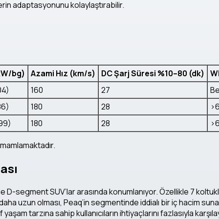
erin adaptasyonunu kolaylaştırabilir.
kW/bg)
Azami Hız (km/s)
DC Şarj Süresi %10–80 (dk)
WL
04)
160
27
Be
86)
180
28
>
99)
180
28
>
tamamlamaktadır.
ası
D-segment SUV’lar arasında konumlanıyor. Özellikle 7 koltukl
 daha uzun olması, Peaq’in segmentinde iddialı bir iç hacim su
tif yaşam tarzına sahip kullanıcıların ihtiyaçlarını fazlasıyla karş