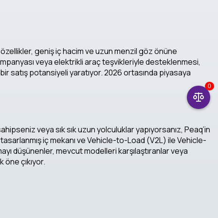
 özellikler, geniş iç hacim ve uzun menzil göz önüne
ampanyası veya elektrikli araç teşvikleriyle desteklenmesi,
i bir satış potansiyeli yaratıyor. 2026 ortasında piyasaya
0
 sahipseniz veya sık sık uzun yolculuklar yapıyorsanız, Peaq’in
le tasarlanmış iç mekanı ve Vehicle-to-Load (V2L) ile Vehicle-
 almayı düşünenler, mevcut modelleri karşılaştıranlar veya
k öne çıkıyor.