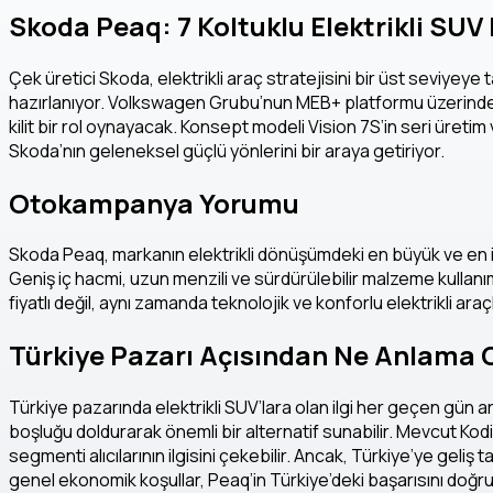
Skoda Peaq: 7 Koltuklu Elektrikli SUV
Çek üretici Skoda, elektrikli araç stratejisini bir üst seviyeye 
hazırlanıyor. Volkswagen Grubu’nun MEB+ platformu üzerinde Ml
kilit bir rol oynayacak. Konsept modeli Vision 7S’in seri üreti
Skoda’nın geleneksel güçlü yönlerini bir araya getiriyor.
Otokampanya Yorumu
Skoda Peaq, markanın elektrikli dönüşümdeki en büyük ve en idd
Geniş iç hacmi, uzun menzili ve sürdürülebilir malzeme kullanım
fiyatlı değil, aynı zamanda teknolojik ve konforlu elektrikli ar
Türkiye Pazarı Açısından Ne Anlama 
Türkiye pazarında elektrikli SUV’lara olan ilgi her geçen gün ar
boşluğu doldurarak önemli bir alternatif sunabilir. Mevcut Kod
segmenti alıcılarının ilgisini çekebilir. Ancak, Türkiye’ye geliş
genel ekonomik koşullar, Peaq’in Türkiye’deki başarısını doğr