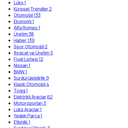
Lüks
1
Küresel Trendler
2
Otomobil
133
Ekonomi
1
Alfa Romeo
1
Üretim
38
Haber
139
Spor Otomobil
2
İhracat ve Üretim
3
Fiyat Listesi
12
Nissan
1
BMW
1
Sürdürülebilirlik
9
Klasik Otomobil
4
Togg
1
Elektrikli Araçlar
62
Motorsporları
3
Lüks Araçlar
1
Yedek Parça
1
Etkinlik
1