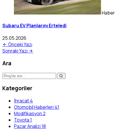
Haber
Subaru EV Planlarını Erteledi
25.05.2026
Önceki Yazı
Sonraki Yazı
Ara
Kategoriler
İhracat
4
Otomobil Haberleri
41
Modifikasyon
2
Toyota
1
Pazar Analizi
18