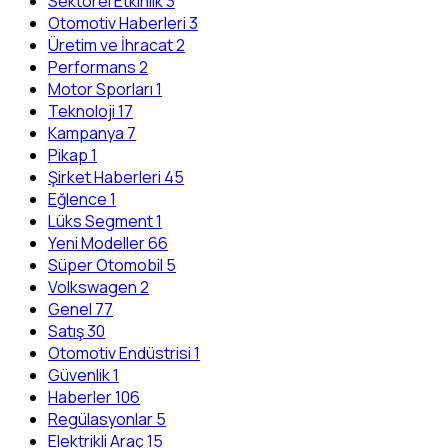
Sektörel Etkinlik
3
Otomotiv Haberleri
3
Üretim ve İhracat
2
Performans
2
Motor Sporları
1
Teknoloji
17
Kampanya
7
Pikap
1
Şirket Haberleri
45
Eğlence
1
Lüks Segment
1
Yeni Modeller
66
Süper Otomobil
5
Volkswagen
2
Genel
77
Satış
30
Otomotiv Endüstrisi
1
Güvenlik
1
Haberler
106
Regülasyonlar
5
Elektrikli Araç
15