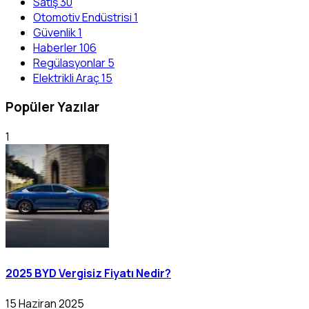
Satış
30
Otomotiv Endüstrisi
1
Güvenlik
1
Haberler
106
Regülasyonlar
5
Elektrikli Araç
15
Popüler Yazılar
1
2025 BYD Vergisiz Fiyatı Nedir?
15 Haziran 2025