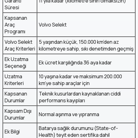
Garanti
11 yıla kadar (kilometre sınırı olmaksızın)
Süresi
Kapsanan
Araç
Volvo Selekt
Programı
Volvo Selekt
5 yaşından küçük, 150.000 km’den az
Araç Kriterleri
kilometreye sahip, sıkı denetimden geçmiş
Ek Uzatma
Ek ücret karşılığında 36 aya kadar
Seçeneği
Uzatma
10 yaşına kadar ve maksimum 200.000
Kriterleri
km’ye sahip araçlar için
Kapsanan
Teknik kusurlardan kaynaklanan ciddi
Durumlar
performans kayıpları
Kapsam Dışı
Normal aşınma ve yıpranma
Durumlar
Batarya sağlık durumunu (State-of-
Ek Bilgi
Health) teyit eden sertifika dahil