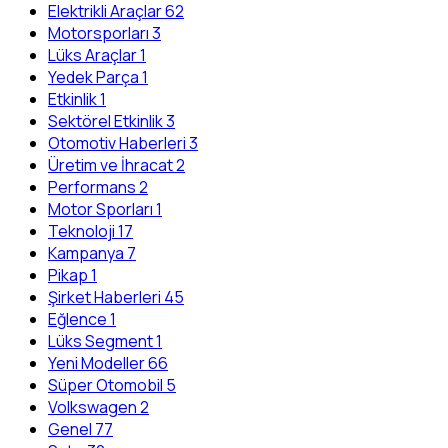
Elektrikli Araçlar
62
Motorsporları
3
Lüks Araçlar
1
Yedek Parça
1
Etkinlik
1
Sektörel Etkinlik
3
Otomotiv Haberleri
3
Üretim ve İhracat
2
Performans
2
Motor Sporları
1
Teknoloji
17
Kampanya
7
Pikap
1
Şirket Haberleri
45
Eğlence
1
Lüks Segment
1
Yeni Modeller
66
Süper Otomobil
5
Volkswagen
2
Genel
77