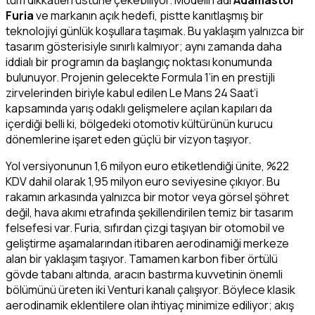
Furia
ve markanın açık hedefi, pistte kanıtlaşmış bir
teknolojiyi günlük koşullara taşımak. Bu yaklaşım yalnızca bir
tasarım gösterisiyle sınırlı kalmıyor; aynı zamanda daha
iddialı bir programın da başlangıç noktası konumunda
bulunuyor. Projenin gelecekte Formula 1’in en prestijli
zirvelerinden biriyle kabul edilen Le Mans 24 Saat’i
kapsamında yarış odaklı gelişmelere açılan kapıları da
içerdiği belli ki, bölgedeki otomotiv kültürünün kurucu
dönemlerine işaret eden güçlü bir vizyon taşıyor.
Yol versiyonunun 1,6 milyon euro etiketlendiği ünite, %22
KDV dahil olarak 1,95 milyon euro seviyesine çıkıyor. Bu
rakamın arkasında yalnızca bir motor veya görsel şöhret
değil, hava akımı etrafında şekillendirilen temiz bir tasarım
felsefesi var. Furia, sıfırdan çizgi taşıyan bir otomobil ve
geliştirme aşamalarından itibaren aerodinamiği merkeze
alan bir yaklaşım taşıyor. Tamamen karbon fiber örtülü
gövde tabanı altında, aracın bastırma kuvvetinin önemli
bölümünü üreten iki Venturi kanalı çalışıyor. Böylece klasik
aerodinamik eklentilere olan ihtiyaç minimize ediliyor; akış