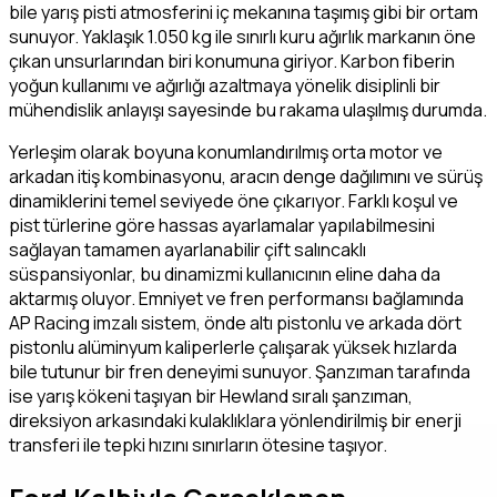
bile yarış pisti atmosferini iç mekanına taşımış gibi bir ortam
sunuyor. Yaklaşık 1.050 kg ile sınırlı kuru ağırlık markanın öne
çıkan unsurlarından biri konumuna giriyor. Karbon fiberin
yoğun kullanımı ve ağırlığı azaltmaya yönelik disiplinli bir
mühendislik anlayışı sayesinde bu rakama ulaşılmış durumda.
Yerleşim olarak boyuna konumlandırılmış orta motor ve
arkadan itiş kombinasyonu, aracın denge dağılımını ve sürüş
dinamiklerini temel seviyede öne çıkarıyor. Farklı koşul ve
pist türlerine göre hassas ayarlamalar yapılabilmesini
sağlayan tamamen ayarlanabilir çift salıncaklı
süspansiyonlar, bu dinamizmi kullanıcının eline daha da
aktarmış oluyor. Emniyet ve fren performansı bağlamında
AP Racing imzalı sistem, önde altı pistonlu ve arkada dört
pistonlu alüminyum kaliperlerle çalışarak yüksek hızlarda
bile tutunur bir fren deneyimi sunuyor. Şanzıman tarafında
ise yarış kökeni taşıyan bir Hewland sıralı şanzıman,
direksiyon arkasındaki kulaklıklara yönlendirilmiş bir enerji
transferi ile tepki hızını sınırların ötesine taşıyor.