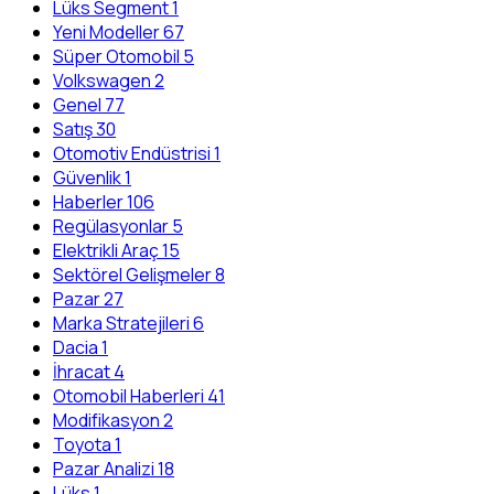
Lüks Segment
1
Yeni Modeller
67
Süper Otomobil
5
Volkswagen
2
Genel
77
Satış
30
Otomotiv Endüstrisi
1
Güvenlik
1
Haberler
106
Regülasyonlar
5
Elektrikli Araç
15
Sektörel Gelişmeler
8
Pazar
27
Marka Stratejileri
6
Dacia
1
İhracat
4
Otomobil Haberleri
41
Modifikasyon
2
Toyota
1
Pazar Analizi
18
Lüks
1