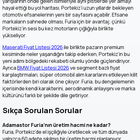
yarışlarının önde gelen isimleriyle aynı pistlerde yer almayı
hayal ettiği bu yol haritası, Portekiz’i uzun yıllardır bekleyen
otomotiv efsanelerinin yeni bir sayfasını açabilir. Efsane
markaların sahnede olması, Furia için bir avantaj; çünkü
Portekiz’in sesi bu kez motorların çığlığıyla birlikte
yükseliyor.
Maserati Fiyat Listesi 2026
ile birlikte pazarın premium
kesiminde neler yaşandığını takip ederken, Portekiz’in bu
yeni adımı bölgedeki rekabeti olumlu yönde güçlendiriyor.
Ayrıca
BMW Fiyat Listesi 2026
ve segment bazlı fiyat
karşılaştırmaları, süper otomobil alım kararlarını etkileyen kilit
faktörlerden biri olarak öne çıkıyor. Furia, bu dengelemenin
içerisinde kendi karakterini, aerodinamik anlayışını ve marka
kültürünü farklı bir şekilde dile getiriyor.
Sıkça Sorulan Sorular
Adamastor Furia’nın üretim hacmi ne kadar?
Furia, Portekiz’de el işçiliğiyle üretilecek ve tüm dünyada
yalnızca 60 adete sıkılmış bir üretim hacmi planlanıyor.