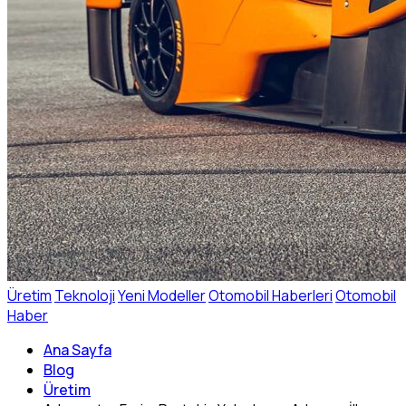
Üretim
Teknoloji
Yeni Modeller
Otomobil Haberleri
Otomobil
Haber
Ana Sayfa
Blog
Üretim