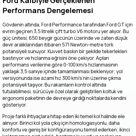
Ford Kalbiyle Gerçeklenen
Performans Dengelemesi
Gövdenin altında, Ford Performance tarafından Ford GT için
evrim geçiren 3,5 litrelik çift turbo V6 motoru yer alıyor. Bu
güç ünitesi, 650 beygir gücünün üzerinde ve zaten düşük
devir aralıklarından itibaren 571 Newton-metre tork
potansiyeli sunuyor. Kuvvet baskın bir şekilde tekerlekleri
bastırıyor ve hızlanma eğrisini öne çekiyor. Açılan
performans verilerine göre 0-100 km/s hızlanmasının
yaklaşık 3,5 saniye içinde tamamlanması bekleniyor; yol
versiyonunda ise azami hız 300 km/s’nin üzerine çıkma
potansiyeli taşıyor. Bu rakamların kontrol altında
tutulabilmesi, sürücüye özel olarak geliştirilen koltuk ve
ergonomi paketinin de devreye girdiği noktalarda kendini
gösteriyor.
Proje farklı ihtiyaçlara hitap eden iki temel kol halinde ele
alınıyor. Birinci kol yola çıkış için homologasyonlu, daha
konforlu ve geniş bir konfigürasyonu temsil ederken; ikinci