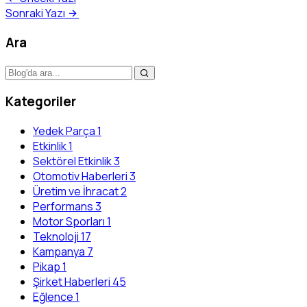
Sonraki Yazı
Ara
Kategoriler
Yedek Parça
1
Etkinlik
1
Sektörel Etkinlik
3
Otomotiv Haberleri
3
Üretim ve İhracat
2
Performans
3
Motor Sporları
1
Teknoloji
17
Kampanya
7
Pikap
1
Şirket Haberleri
45
Eğlence
1