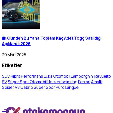
İlk Günden Bu Yana Toplam Kaç Adet Togg Satıldığı
Açıklandı 2026
29 Mart 2025
Etiketler
SUV
Hibrit
Performans
Lüks Otomobil
Lamborghini
Revuelto
SV
Süper Spor Otomobil
Hockenheimring
Ferrari
Amalfi
Spider
V8
Cabrio
Süper Spor
Purosangue