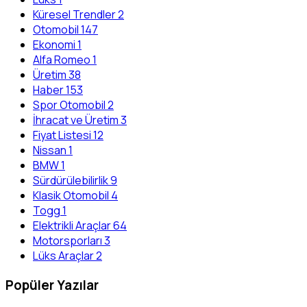
Küresel Trendler
2
Otomobil
147
Ekonomi
1
Alfa Romeo
1
Üretim
38
Haber
153
Spor Otomobil
2
İhracat ve Üretim
3
Fiyat Listesi
12
Nissan
1
BMW
1
Sürdürülebilirlik
9
Klasik Otomobil
4
Togg
1
Elektrikli Araçlar
64
Motorsporları
3
Lüks Araçlar
2
Popüler Yazılar