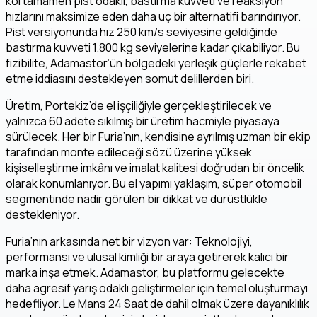
kol tamamen pist odaklı, bastırma kuvveti ve reaksiyon
hızlarını maksimize eden daha uç bir alternatifi barındırıyor.
Pist versiyonunda hız 250 km/s seviyesine geldiğinde
bastırma kuvveti 1.800 kg seviyelerine kadar çıkabiliyor. Bu
fizibilite, Adamastor’ün bölgedeki yerleşik güçlerle rekabet
etme iddiasını destekleyen somut delillerden biri.
Üretim, Portekiz’de el işçiliğiyle gerçekleştirilecek ve
yalnızca 60 adete sıkılmış bir üretim hacmiyle piyasaya
sürülecek. Her bir Furia’nın, kendisine ayrılmış uzman bir ekip
tarafından monte edileceği sözü üzerine yüksek
kişiselleştirme imkânı ve imalat kalitesi doğrudan bir öncelik
olarak konumlanıyor. Bu el yapımı yaklaşım, süper otomobil
segmentinde nadir görülen bir dikkat ve dürüstlükle
destekleniyor.
Furia’nın arkasında net bir vizyon var: Teknolojiyi,
performansı ve ulusal kimliği bir araya getirerek kalıcı bir
marka inşa etmek. Adamastor, bu platformu gelecekte
daha agresif yarış odaklı geliştirmeler için temel oluşturmayı
hedefliyor. Le Mans 24 Saat de dahil olmak üzere dayanıklılık