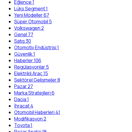
Eğlence
1
Lüks Segment
1
Yeni Modeller
67
Süper Otomobil
5
Volkswagen
2
Genel
77
Satış
30
Otomotiv Endüstrisi
1
Güvenlik
1
Haberler
106
Regülasyonlar
5
Elektrikli Araç
15
Sektörel Gelişmeler
8
Pazar
27
Marka Stratejileri
6
Dacia
1
İhracat
4
Otomobil Haberleri
41
Modifikasyon
2
Toyota
1
Pazar Analizi
18