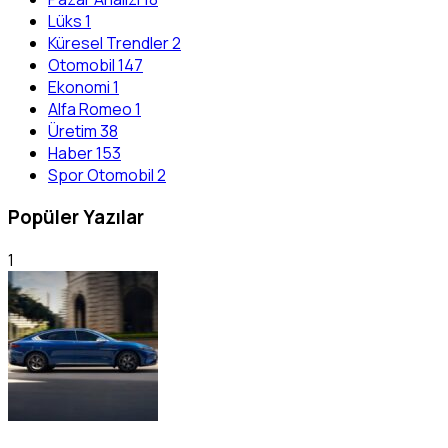
Lüks
1
Küresel Trendler
2
Otomobil
147
Ekonomi
1
Alfa Romeo
1
Üretim
38
Haber
153
Spor Otomobil
2
Popüler Yazılar
1