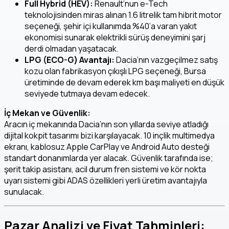
Full Hybrid (HEV):
Renault’nun e-Tech
teknolojisinden miras alınan 1.6 litrelik tam hibrit motor
seçeneği, şehir içi kullanımda %40’a varan yakıt
ekonomisi sunarak elektrikli sürüş deneyimini şarj
derdi olmadan yaşatacak.
LPG (ECO-G) Avantajı:
Dacia’nın vazgeçilmez satış
kozu olan fabrikasyon çıkışlı LPG seçeneği, Bursa
üretiminde de devam ederek km başı maliyeti en düşük
seviyede tutmaya devam edecek.
İç Mekan ve Güvenlik:
Aracın iç mekanında Dacia’nın son yıllarda seviye atladığı
dijital kokpit tasarımı bizi karşılayacak. 10 inçlik multimedya
ekranı, kablosuz Apple CarPlay ve Android Auto desteği
standart donanımlarda yer alacak. Güvenlik tarafında ise;
şerit takip asistanı, acil durum fren sistemi ve kör nokta
uyarı sistemi gibi ADAS özellikleri yerli üretim avantajıyla
sunulacak.
Pazar Analizi ve Fiyat Tahminleri: