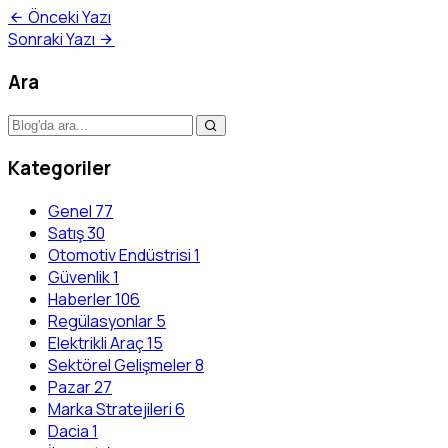
Önceki Yazı
Sonraki Yazı
Ara
Kategoriler
Genel
77
Satış
30
Otomotiv Endüstrisi
1
Güvenlik
1
Haberler
106
Regülasyonlar
5
Elektrikli Araç
15
Sektörel Gelişmeler
8
Pazar
27
Marka Stratejileri
6
Dacia
1