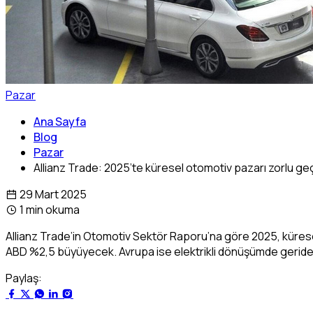
Pazar
Ana Sayfa
Blog
Pazar
Allianz Trade: 2025’te küresel otomotiv pazarı zorlu g
29 Mart 2025
1 min okuma
Allianz Trade’in Otomotiv Sektör Raporu’na göre 2025, küresel
ABD %2,5 büyüyecek. Avrupa ise elektrikli dönüşümde geride 
Paylaş: