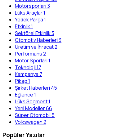
Motorsporları
3
Lüks Araçlar
1
Yedek Parça
1
Etkinlik
1
Sektörel Etkinlik
3
Otomotiv Haberleri
3
Üretim ve İhracat
2
Performans
2
Motor Sporları
1
Teknoloji
17
Kampanya
7
Pikap
1
Şirket Haberleri
45
Eğlence
1
Lüks Segment
1
Yeni Modeller
66
Süper Otomobil
5
Volkswagen
2
Popüler Yazılar