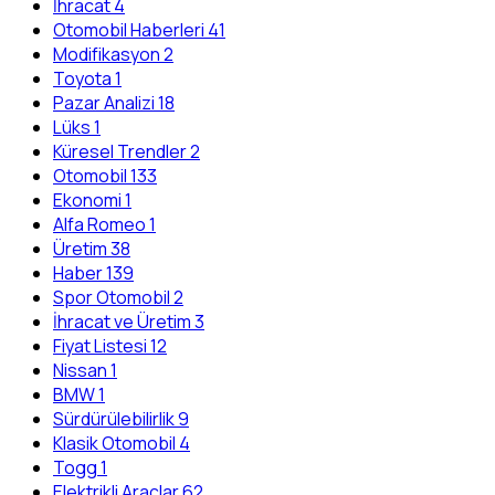
İhracat
4
Otomobil Haberleri
41
Modifikasyon
2
Toyota
1
Pazar Analizi
18
Lüks
1
Küresel Trendler
2
Otomobil
133
Ekonomi
1
Alfa Romeo
1
Üretim
38
Haber
139
Spor Otomobil
2
İhracat ve Üretim
3
Fiyat Listesi
12
Nissan
1
BMW
1
Sürdürülebilirlik
9
Klasik Otomobil
4
Togg
1
Elektrikli Araçlar
62