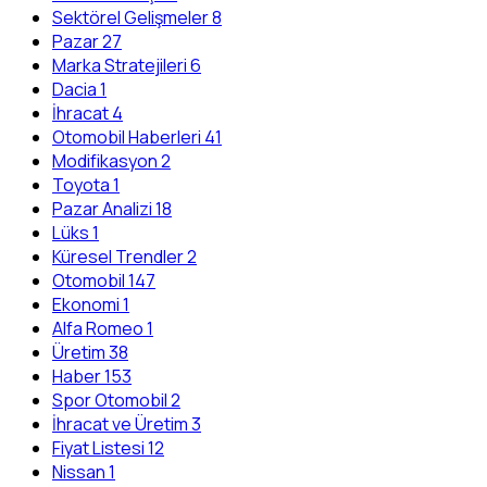
Sektörel Gelişmeler
8
Pazar
27
Marka Stratejileri
6
Dacia
1
İhracat
4
Otomobil Haberleri
41
Modifikasyon
2
Toyota
1
Pazar Analizi
18
Lüks
1
Küresel Trendler
2
Otomobil
147
Ekonomi
1
Alfa Romeo
1
Üretim
38
Haber
153
Spor Otomobil
2
İhracat ve Üretim
3
Fiyat Listesi
12
Nissan
1