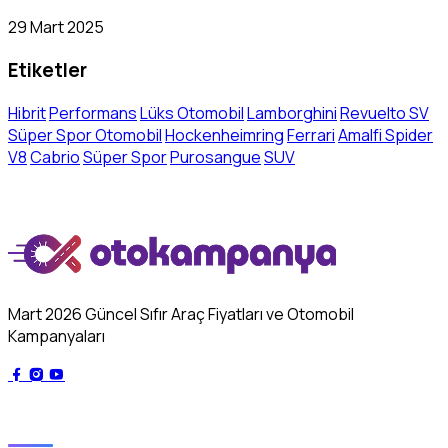
29 Mart 2025
Etiketler
Hibrit
Performans
Lüks Otomobil
Lamborghini
Revuelto SV
Süper Spor Otomobil
Hockenheimring
Ferrari
Amalfi Spider
V8
Cabrio
Süper Spor
Purosangue
SUV
Mart 2026 Güncel Sıfır Araç Fiyatları ve Otomobil
Kampanyaları
Genel