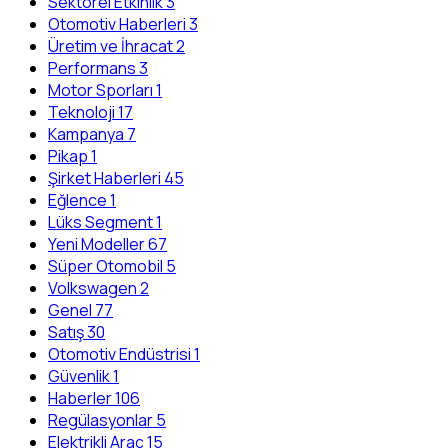
Sektörel Etkinlik
3
Otomotiv Haberleri
3
Üretim ve İhracat
2
Performans
3
Motor Sporları
1
Teknoloji
17
Kampanya
7
Pikap
1
Şirket Haberleri
45
Eğlence
1
Lüks Segment
1
Yeni Modeller
67
Süper Otomobil
5
Volkswagen
2
Genel
77
Satış
30
Otomotiv Endüstrisi
1
Güvenlik
1
Haberler
106
Regülasyonlar
5
Elektrikli Araç
15