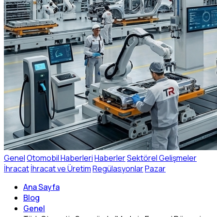
Genel
Otomobil Haberleri
Haberler
Sektörel Gelişmeler
İhracat
İhracat ve Üretim
Regülasyonlar
Pazar
Ana Sayfa
Blog
Genel