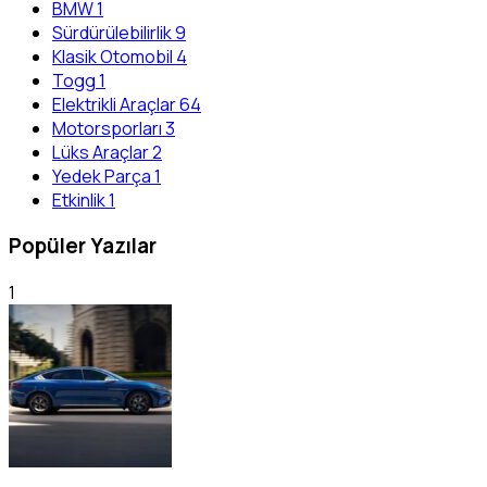
BMW
1
Sürdürülebilirlik
9
Klasik Otomobil
4
Togg
1
Elektrikli Araçlar
64
Motorsporları
3
Lüks Araçlar
2
Yedek Parça
1
Etkinlik
1
Popüler Yazılar
1