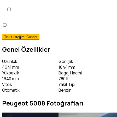
KVKK Aydınlatma Metni
'ni
okudum, onaylıyorum.
*
Hemen Teslim Faizsiz Araç Finansmanı İstiyorum!
(detaylı bilgi)
Genel Özellikler
Uzunluk
Genişlik
4641 mm
1844 mm
Yükseklik
Bagaj Hacmi
1640 mm
780 lt
Vites
Yakıt Tipi
Otomatik
Benzin
Peugeot 5008 Fotoğrafları