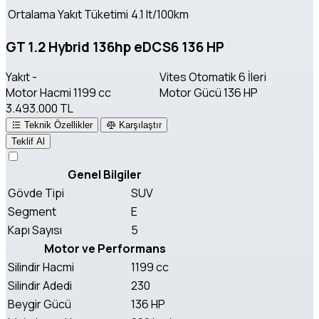
Ortalama Yakıt Tüketimi
4.1 lt/100km
GT 1.2 Hybrid 136hp eDCS6 136 HP
Yakıt
-
Vites
Otomatik 6 İleri
Motor Hacmi
1199 cc
Motor Gücü
136 HP
3.493.000 TL
Teknik Özellikler
Karşılaştır
Teklif Al
Genel Bilgiler
Gövde Tipi
SUV
Segment
E
Kapı Sayısı
5
Motor ve Performans
Silindir Hacmi
1199 cc
Silindir Adedi
230
Beygir Gücü
136 HP