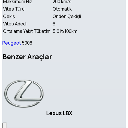
Maksimum Hız
200 km/s
Vites Türü
Otomatik
Çekiş
Önden Çekişli
Vites Adedi
6
Ortalama Yakıt Tüketimi
5.6 lt/100km
Peugeot
5008
Benzer Araçlar
Lexus LBX