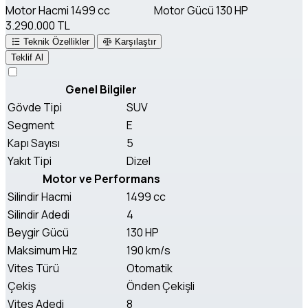
Motor Hacmi
1499 cc
Motor Gücü
130 HP
3.290.000 TL
Teknik Özellikler
Karşılaştır
Teklif Al
Genel Bilgiler
Gövde Tipi
SUV
Segment
E
Kapı Sayısı
5
Yakıt Tipi
Dizel
Motor ve Performans
Silindir Hacmi
1499 cc
Silindir Adedi
4
Beygir Gücü
130 HP
Maksimum Hız
190 km/s
Vites Türü
Otomatik
Çekiş
Önden Çekişli
Vites Adedi
8