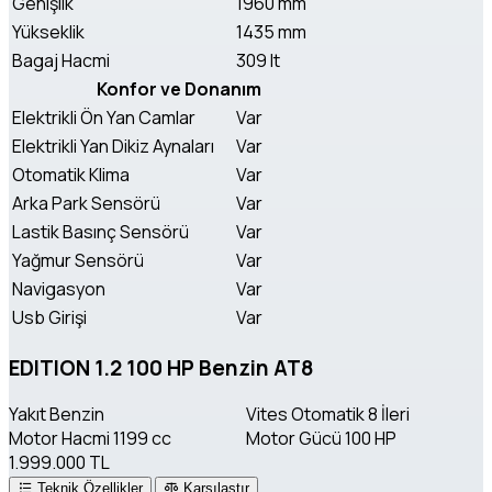
Genişlik
1960 mm
Yükseklik
1435 mm
Bagaj Hacmi
309 lt
Konfor ve Donanım
Elektrikli Ön Yan Camlar
Var
Elektrikli Yan Dikiz Aynaları
Var
Otomatik Klima
Var
Arka Park Sensörü
Var
Lastik Basınç Sensörü
Var
Yağmur Sensörü
Var
Navigasyon
Var
Usb Girişi
Var
EDITION 1.2 100 HP Benzin AT8
Yakıt
Benzin
Vites
Otomatik 8 İleri
Motor Hacmi
1199 cc
Motor Gücü
100 HP
1.999.000 TL
Teknik Özellikler
Karşılaştır