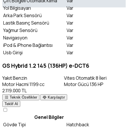
Çift Bölgeli Otomatik Klima
Var
Yol Bilgisayarı
Var
Arka Park Sensörü
Var
Lastik Basınç Sensörü
Var
Yağmur Sensörü
Var
Navigasyon
Var
iPod & iPhone Bağlantısı
Var
Usb Girişi
Var
GS Hybrid 1.2 145 (136HP) e-DCT6
Yakıt
Benzin
Vites
Otomatik 8 İleri
Motor Hacmi
1199 cc
Motor Gücü
136 HP
2.119.000 TL
Teknik Özellikler
Karşılaştır
Teklif Al
Genel Bilgiler
Gövde Tipi
Hatchback