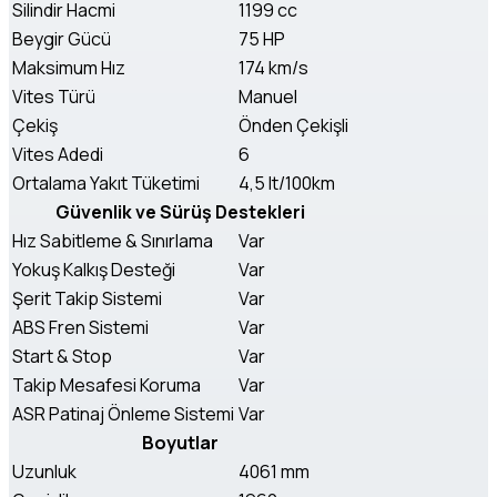
Silindir Hacmi
1199 cc
Beygir Gücü
75 HP
Maksimum Hız
174 km/s
Vites Türü
Manuel
Çekiş
Önden Çekişli
Vites Adedi
6
Ortalama Yakıt Tüketimi
4,5 lt/100km
Güvenlik ve Sürüş Destekleri
Hız Sabitleme & Sınırlama
Var
Yokuş Kalkış Desteği
Var
Şerit Takip Sistemi
Var
ABS Fren Sistemi
Var
Start & Stop
Var
Takip Mesafesi Koruma
Var
ASR Patinaj Önleme Sistemi
Var
Boyutlar
Uzunluk
4061 mm