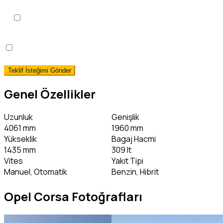
KVKK Aydınlatma Metni
'ni
okudum, onaylıyorum.
*
Hemen Teslim Faizsiz Araç Finansmanı İstiyorum!
(detaylı bilgi)
Genel Özellikler
Uzunluk
Genişlik
4061 mm
1960 mm
Yükseklik
Bagaj Hacmi
1435 mm
309 lt
Vites
Yakıt Tipi
Manuel, Otomatik
Benzin, Hibrit
Opel Corsa Fotoğrafları