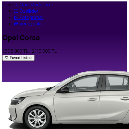
Opel Modelleri
Özellikler
Fotoğraflar
Versiyonlar
Opel Corsa
1.395.000 TL
- 2.119.000 TL
Favori Listesi