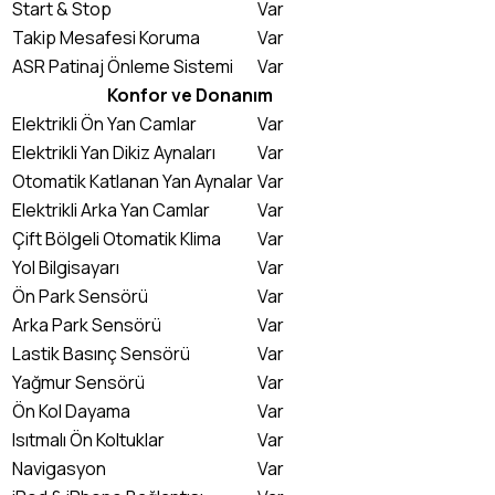
Start & Stop
Var
Takip Mesafesi Koruma
Var
ASR Patinaj Önleme Sistemi
Var
Konfor ve Donanım
Elektrikli Ön Yan Camlar
Var
Elektrikli Yan Dikiz Aynaları
Var
Otomatik Katlanan Yan Aynalar
Var
Elektrikli Arka Yan Camlar
Var
Çift Bölgeli Otomatik Klima
Var
Yol Bilgisayarı
Var
Ön Park Sensörü
Var
Arka Park Sensörü
Var
Lastik Basınç Sensörü
Var
Yağmur Sensörü
Var
Ön Kol Dayama
Var
Isıtmalı Ön Koltuklar
Var
Navigasyon
Var