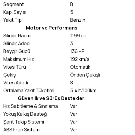
Segment
B
Kapı Sayısı
5
Yakıt Tipi
Benzin
Motor ve Performans
Silindir Hacmi
1199 cc
Silindir Adedi
3
Beygir Gücü
136 HP
Maksimum Hız
192 km/s
Vites Türü
Otomatik
Çekiş
Önden Çekişli
Vites Adedi
8
Ortalama Yakıt Tüketimi
5.4 lt/100km
Güvenlik ve Sürüş Destekleri
Hız Sabitleme & Sınırlama
Var
Yokuş Kalkış Desteği
Var
Şerit Takip Sistemi
Var
ABS Fren Sistemi
Var