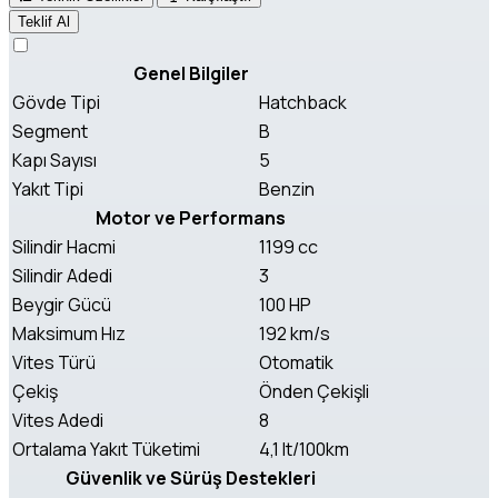
Teklif Al
Genel Bilgiler
Gövde Tipi
Hatchback
Segment
B
Kapı Sayısı
5
Yakıt Tipi
Benzin
Motor ve Performans
Silindir Hacmi
1199 cc
Silindir Adedi
3
Beygir Gücü
100 HP
Maksimum Hız
192 km/s
Vites Türü
Otomatik
Çekiş
Önden Çekişli
Vites Adedi
8
Ortalama Yakıt Tüketimi
4,1 lt/100km
Güvenlik ve Sürüş Destekleri