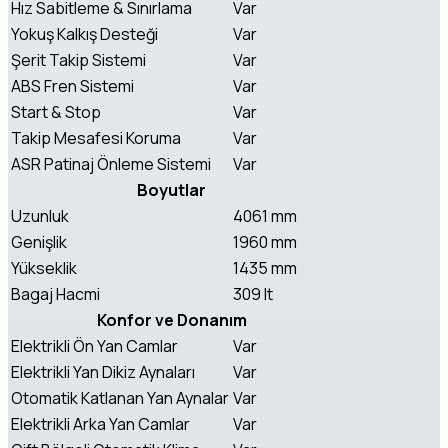
Hız Sabitleme & Sınırlama
Var
Yokuş Kalkış Desteği
Var
Şerit Takip Sistemi
Var
ABS Fren Sistemi
Var
Start & Stop
Var
Takip Mesafesi Koruma
Var
ASR Patinaj Önleme Sistemi
Var
Boyutlar
Uzunluk
4061 mm
Genişlik
1960 mm
Yükseklik
1435 mm
Bagaj Hacmi
309 lt
Konfor ve Donanım
Elektrikli Ön Yan Camlar
Var
Elektrikli Yan Dikiz Aynaları
Var
Otomatik Katlanan Yan Aynalar
Var
Elektrikli Arka Yan Camlar
Var