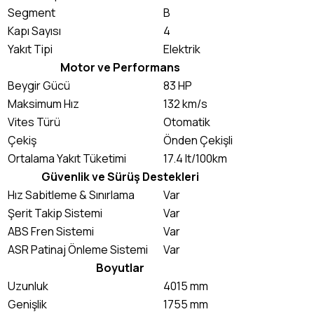
Segment
B
Kapı Sayısı
4
Yakıt Tipi
Elektrik
Motor ve Performans
Beygir Gücü
83 HP
Maksimum Hız
132 km/s
Vites Türü
Otomatik
Çekiş
Önden Çekişli
Ortalama Yakıt Tüketimi
17.4 lt/100km
Güvenlik ve Sürüş Destekleri
Hız Sabitleme & Sınırlama
Var
Şerit Takip Sistemi
Var
ABS Fren Sistemi
Var
ASR Patinaj Önleme Sistemi
Var
Boyutlar
Uzunluk
4015 mm
Genişlik
1755 mm