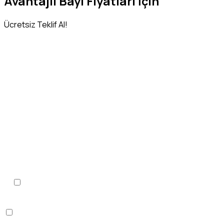
Avantajlı Bayi Fiyatları İçin
Ücretsiz Teklif Al!
Adınız Soyadınız
*
Telefon Numaranız
*
KVKK Aydınlatma Metni
'ni
okudum, onaylıyorum.
*
Hemen Teslim Faizsiz Araç Finansmanı İstiyorum!
(detaylı bilgi)