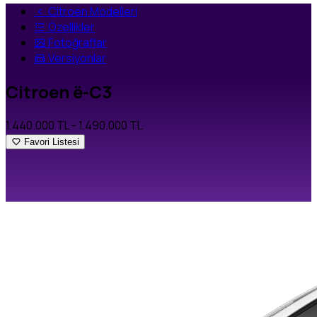
Citroen Modelleri
Özellikler
Fotoğraflar
Versiyonlar
Citroen ë-C3
1.440.000 TL
- 1.490.000 TL
Favori Listesi