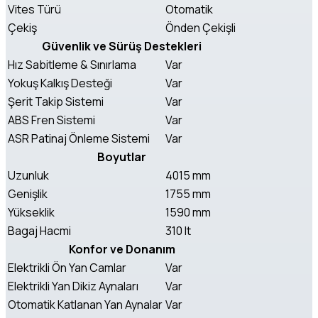
Vites Türü
Otomatik
Çekiş
Önden Çekişli
Güvenlik ve Sürüş Destekleri
Hız Sabitleme & Sınırlama
Var
Yokuş Kalkış Desteği
Var
Şerit Takip Sistemi
Var
ABS Fren Sistemi
Var
ASR Patinaj Önleme Sistemi
Var
Boyutlar
Uzunluk
4015 mm
Genişlik
1755 mm
Yükseklik
1590 mm
Bagaj Hacmi
310 lt
Konfor ve Donanım
Elektrikli Ön Yan Camlar
Var
Elektrikli Yan Dikiz Aynaları
Var
Otomatik Katlanan Yan Aynalar
Var