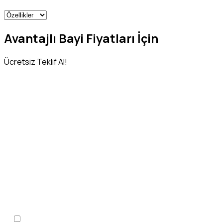
Avantajlı Bayi Fiyatları İçin
Ücretsiz Teklif Al!
Adınız Soyadınız
*
Telefon Numaranız
*
KVKK Aydınlatma Metni
'ni