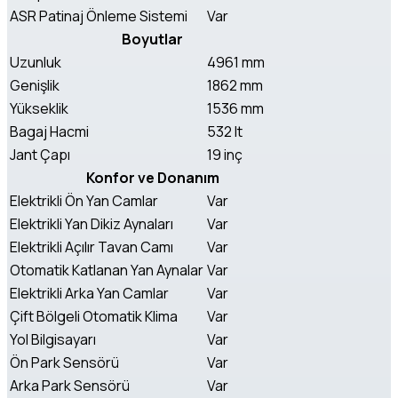
ASR Patinaj Önleme Sistemi
Var
Boyutlar
Uzunluk
4961 mm
Genişlik
1862 mm
Yükseklik
1536 mm
Bagaj Hacmi
532 lt
Jant Çapı
19 inç
Konfor ve Donanım
Elektrikli Ön Yan Camlar
Var
Elektrikli Yan Dikiz Aynaları
Var
Elektrikli Açılır Tavan Camı
Var
Otomatik Katlanan Yan Aynalar
Var
Elektrikli Arka Yan Camlar
Var
Çift Bölgeli Otomatik Klima
Var
Yol Bilgisayarı
Var
Ön Park Sensörü
Var
Arka Park Sensörü
Var