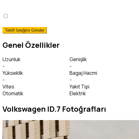
okudum, onaylıyorum.
*
Hemen Teslim Faizsiz Araç Finansmanı İstiyorum!
(detaylı bilgi)
Genel Özellikler
Uzunluk
Genişlik
-
-
Yükseklik
Bagaj Hacmi
-
-
Vites
Yakıt Tipi
Otomatik
Elektrik
Volkswagen ID.7 Fotoğrafları