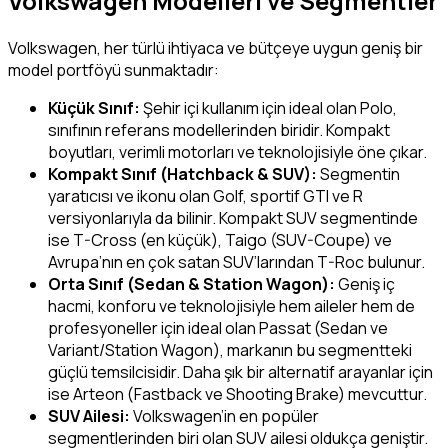
Volkswagen Modelleri ve Segmentler
Volkswagen, her türlü ihtiyaca ve bütçeye uygun geniş bir
model portföyü sunmaktadır:
Küçük Sınıf:
Şehir içi kullanım için ideal olan Polo,
sınıfının referans modellerinden biridir. Kompakt
boyutları, verimli motorları ve teknolojisiyle öne çıkar.
Kompakt Sınıf (Hatchback & SUV):
Segmentin
yaratıcısı ve ikonu olan Golf, sportif GTI ve R
versiyonlarıyla da bilinir. Kompakt SUV segmentinde
ise T-Cross (en küçük), Taigo (SUV-Coupe) ve
Avrupa’nın en çok satan SUV’larından T-Roc bulunur.
Orta Sınıf (Sedan & Station Wagon):
Geniş iç
hacmi, konforu ve teknolojisiyle hem aileler hem de
profesyoneller için ideal olan Passat (Sedan ve
Variant/Station Wagon), markanın bu segmentteki
güçlü temsilcisidir. Daha şık bir alternatif arayanlar için
ise Arteon (Fastback ve Shooting Brake) mevcuttur.
SUV Ailesi:
Volkswagen’in en popüler
segmentlerinden biri olan SUV ailesi oldukça geniştir.