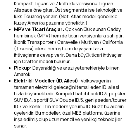
Kompakt Tiguan ve 7 koltuklu versiyonu Tiguan
Allspace öne çıkar. Üst segmentte ise teknolojik ve
lüks Touareg yer alır. (Not: Atlas modeli genellikle
Kuzey Amerika pazarına yöneliktir.)
MPV ve Ticari Araçlar:
Çok yönlülük sunan Caddy,
hem binek (MPV) hem de ticari versiyonlara sahiptir.
İkonik Transporter / Caravelle / Multivan / California
(T serisi) ailesi, hem iş hem de yaşam tarzı
ihtiyaçlarına cevap verir. Daha büyük ticari ihtiyaçlar
için Crafter modeli bulunur.
Pickup:
Dayanıklılığı ve arazi yetenekleriyle bilinen
Amarok.
Elektrikli Modeller (ID. Ailesi):
Volkswagen’in
tamamen elektrikli geleceğini temsil eden ID. ailesi
hızla büyümektedir. Kompakt hatchback ID.3, popüler
SUV ID.4, sportif SUV Coupe ID.5, geniş sedan/tourer
ID.7 ve ikonik T1’in modern yorumu ID. Buzz bu ailenin
üyeleridir. Bu modeller, özel MEB platformu üzerine
inşa edilmiş olup uzun menzil ve yenilikçi teknolojiler
sunar.