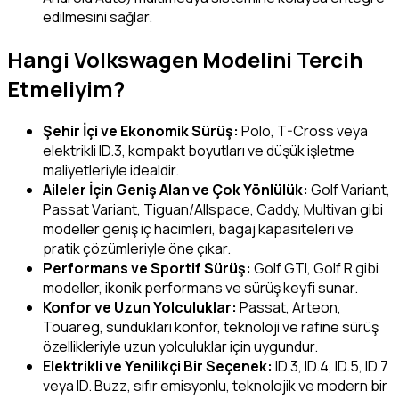
edilmesini sağlar.
Hangi Volkswagen Modelini Tercih
Etmeliyim?
Şehir İçi ve Ekonomik Sürüş:
Polo, T-Cross veya
elektrikli ID.3, kompakt boyutları ve düşük işletme
maliyetleriyle idealdir.
Aileler İçin Geniş Alan ve Çok Yönlülük:
Golf Variant,
Passat Variant, Tiguan/Allspace, Caddy, Multivan gibi
modeller geniş iç hacimleri, bagaj kapasiteleri ve
pratik çözümleriyle öne çıkar.
Performans ve Sportif Sürüş:
Golf GTI, Golf R gibi
modeller, ikonik performans ve sürüş keyfi sunar.
Konfor ve Uzun Yolculuklar:
Passat, Arteon,
Touareg, sundukları konfor, teknoloji ve rafine sürüş
özellikleriyle uzun yolculuklar için uygundur.
Elektrikli ve Yenilikçi Bir Seçenek:
ID.3, ID.4, ID.5, ID.7
veya ID. Buzz, sıfır emisyonlu, teknolojik ve modern bir