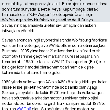
otomobili yaratma göreviyle atıldı. Bu projenin sonucu, daha
sonra tüm dünyada “Beetle” veya “Kaplumbağa” olarak
tanınacak olan “KdF-Wagen” prototipiydi. Üretim için
Wolfsburg’da dev bir fabrika inşa edilse de, II. Dünya
Savaşı’nın başlamasıyla üretim sivil amaçlardan askeri
ihtiyaçlara yöneldi.
Savaşın ardından İngiliz yönetimi altında Wolfsburg fabrikası
yeniden faaliyete geçti ve VW Beetle’ın seri üretimi başladı.
Bu model, 2003 yılına kadar 21 milyondan fazla üretilerek
otomotiv tarihine geçti ve markanın küresel başarısının
temelini attı. 1950’de tanıtılan VW T1 Transporter (Bulli) ise
bir diğer ikonik model olarak hem ticari hem de kişisel
kullanımda bir efsane haline geldi.
1960 yılında Volkswagen AG’nin %60’ı özelleştirildi, geri kalan
hisseler ise şirketin yönetiminde söz sahibi olan Aşağı
Saksonya eyaletinde kaldı. 1970’lerin başında Volkswagen,
hava soğutmalı ve arkadan motorlu eskiyen teknolojisi
nedeniyle zor bir döneme girdi. Bu krizi aşan model, 1974’te
tanıtılan
VW Golf
oldu. Su soğutmalı önden motoru ve