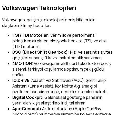
Volkswagen Teknolojileri
Volkswagen, gelişmiş teknolojileri geniş kitleler için
ulaşılabilir kılmayı hedefler:
TSI / TDI Motorlar:
Verimlilik ve performansı
birleştiren direkt enjeksiyonlu benzinli (TSI) ve dizel
(TDI) motorlar.
DSG (Direct Shift Gearbox):
Hızlı ve sarsıntısız vites
geçişleri sunan çift kavramalı otomatik şanzıman.
4MOTION:
Volkswagen’in akıllı dört tekerlekten çekiş
sistemi, farklı yol koşullarında optimum çekiş gücü
sağlar.
IQ.DRIVE:
Adaptif Hız Sabitleyici (ACC), Şerit Takip
Asistanı (Lane Assist), Kör Nokta Algılama gibi
özellikleri barındıran sürüş destek sistemleri paketi.
Digital Cockpit:
Geleneksel gösterge panelinin
yerini alan, kişiselleştirilebilir dijital ekran.
App-Connect:
Akıllı telefonların (Apple CarPlay,
Android Auto) multimedya sistemine kolayca entegre