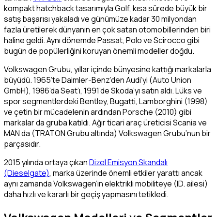
kompakt hatchback tasarımıyla Golf, kısa sürede büyük bir
satış başarısı yakaladı ve günümüze kadar 30 milyondan
fazla üretilerek dünyanın en çok satan otomobillerinden biri
haline geldi. Aynı dönemde Passat, Polo ve Scirocco gibi
bugün de popülerliğini koruyan önemli modeller doğdu.
Volkswagen Grubu, yıllar içinde bünyesine kattığı markalarla
büyüdü. 1965’te Daimler-Benz’den Audi’yi (Auto Union
GmbH), 1986’da Seat’ı, 1991’de Skoda’yı satın aldı. Lüks ve
spor segmentlerdeki Bentley, Bugatti, Lamborghini (1998)
ve çetin bir mücadelenin ardından Porsche (2010) gibi
markalar da gruba katıldı. Ağır ticari araç üreticisi Scania ve
MAN da (TRATON Grubu altında) Volkswagen Grubu’nun bir
parçasıdır.
2015 yılında ortaya çıkan
Dizel Emisyon Skandalı
(Dieselgate)
, marka üzerinde önemli etkiler yarattı ancak
aynı zamanda Volkswagen’in elektrikli mobiliteye (ID. ailesi)
daha hızlı ve kararlı bir geçiş yapmasını tetikledi.