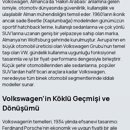
Volkswagen, Almanca’da “Halkın Arabası” anlamına gelen
ismiyle, otomotiv dünyasında güvenilirlik, kullanışlılık ve
ulaşılabilir Alman mühendisliğini temsil eder. 1960’ların ikonik
ancak sade Beetle (Kaplumbağa) modelinden günümüzün
sportif hatchback’lerine, kullanışlı sedanlarına ve çok yönlü
SUV’larına uzanan geniş bir yelpazeye sahip olan marka,
Almanya’nın Wolfsburg şehrinde kurulmuştur. Avrupa’nın en
büyük otomobil üreticisi olan Volkswagen Grubu’nun temel
taşı olan VW, gündelik kullanıma uygunluğu fonksiyonel
tasarımla ve iyi bir fiyat-performans dengesiyle birleştirir.
Küçük şehir otomobillerinden aile sedanlarına, popüler
SUV’lardan hafif ticari araçlara kadar Volkswagen,
neredeyse tüm binek otomobil segmentlerinde iddialı
modeller sunar.
Volkswagen’in Köklü Geçmişi ve
Dönüşümü
Volkswagen’in temelleri, 1934 yılında efsanevi tasarımcı
Ferdinand Porsche’nin ekonomik ve uygun fiyatlı bir aile