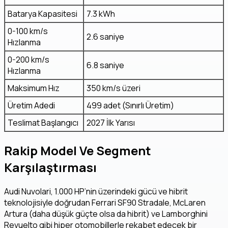
Batarya Kapasitesi
7.3 kWh
0-100 km/s
2.6 saniye
Hızlanma
0-200 km/s
6.8 saniye
Hızlanma
Maksimum Hız
350 km/s üzeri
Üretim Adedi
499 adet (Sınırlı Üretim)
Teslimat Başlangıcı
2027 İlk Yarısı
Rakip Model Ve Segment
Karşılaştırması
Audi Nuvolari, 1.000 HP’nin üzerindeki gücü ve hibrit
teknolojisiyle doğrudan Ferrari SF90 Stradale, McLaren
Artura (daha düşük güçte olsa da hibrit) ve Lamborghini
Revuelto gibi hiper otomobillerle rekabet edecek bir