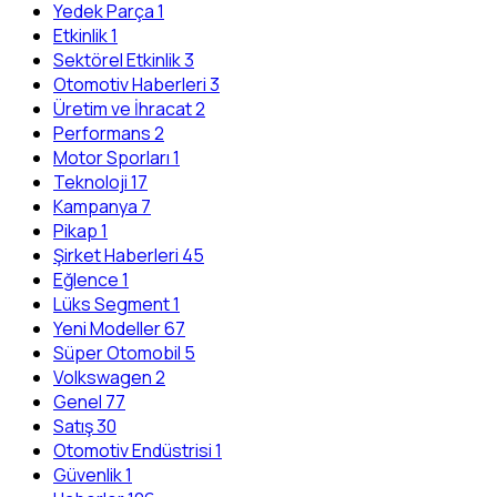
Yedek Parça
1
Etkinlik
1
Sektörel Etkinlik
3
Otomotiv Haberleri
3
Üretim ve İhracat
2
Performans
2
Motor Sporları
1
Teknoloji
17
Kampanya
7
Pikap
1
Şirket Haberleri
45
Eğlence
1
Lüks Segment
1
Yeni Modeller
67
Süper Otomobil
5
Volkswagen
2
Genel
77
Satış
30
Otomotiv Endüstrisi
1
Güvenlik
1