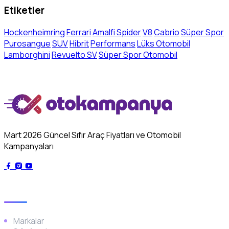
Etiketler
Hockenheimring
Ferrari
Amalfi Spider
V8
Cabrio
Süper Spor
Purosangue
SUV
Hibrit
Performans
Lüks Otomobil
Lamborghini
Revuelto SV
Süper Spor Otomobil
Mart 2026 Güncel Sıfır Araç Fiyatları ve Otomobil
Kampanyaları
Genel
Markalar