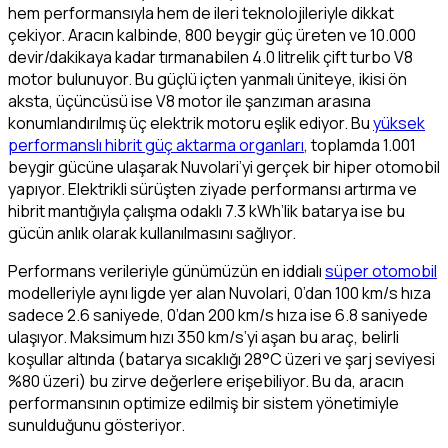
hem performansıyla hem de ileri teknolojileriyle dikkat
çekiyor. Aracın kalbinde, 800 beygir güç üreten ve 10.000
devir/dakikaya kadar tırmanabilen 4.0 litrelik çift turbo V8
motor bulunuyor. Bu güçlü içten yanmalı üniteye, ikisi ön
aksta, üçüncüsü ise V8 motor ile şanzıman arasına
konumlandırılmış üç elektrik motoru eşlik ediyor. Bu
yüksek
performanslı hibrit güç aktarma organları
, toplamda 1.001
beygir gücüne ulaşarak Nuvolari’yi gerçek bir hiper otomobil
yapıyor. Elektrikli sürüşten ziyade performansı artırma ve
hibrit mantığıyla çalışma odaklı 7.3 kWh’lik batarya ise bu
gücün anlık olarak kullanılmasını sağlıyor.
Performans verileriyle günümüzün en iddialı
süper otomobil
modelleriyle aynı ligde yer alan Nuvolari, 0’dan 100 km/s hıza
sadece 2.6 saniyede, 0’dan 200 km/s hıza ise 6.8 saniyede
ulaşıyor. Maksimum hızı 350 km/s’yi aşan bu araç, belirli
koşullar altında (batarya sıcaklığı 28°C üzeri ve şarj seviyesi
%80 üzeri) bu zirve değerlere erişebiliyor. Bu da, aracın
performansının optimize edilmiş bir sistem yönetimiyle
sunulduğunu gösteriyor.