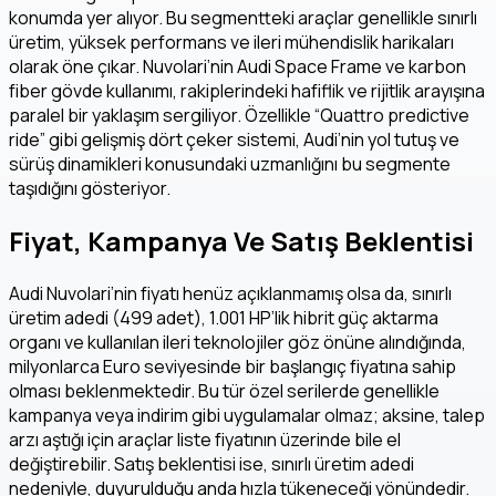
konumda yer alıyor. Bu segmentteki araçlar genellikle sınırlı
üretim, yüksek performans ve ileri mühendislik harikaları
olarak öne çıkar. Nuvolari’nin Audi Space Frame ve karbon
fiber gövde kullanımı, rakiplerindeki hafiflik ve rijitlik arayışına
paralel bir yaklaşım sergiliyor. Özellikle “Quattro predictive
ride” gibi gelişmiş dört çeker sistemi, Audi’nin yol tutuş ve
sürüş dinamikleri konusundaki uzmanlığını bu segmente
taşıdığını gösteriyor.
Fiyat, Kampanya Ve Satış Beklentisi
Audi Nuvolari’nin fiyatı henüz açıklanmamış olsa da, sınırlı
üretim adedi (499 adet), 1.001 HP’lik hibrit güç aktarma
organı ve kullanılan ileri teknolojiler göz önüne alındığında,
milyonlarca Euro seviyesinde bir başlangıç fiyatına sahip
olması beklenmektedir. Bu tür özel serilerde genellikle
kampanya veya indirim gibi uygulamalar olmaz; aksine, talep
arzı aştığı için araçlar liste fiyatının üzerinde bile el
değiştirebilir. Satış beklentisi ise, sınırlı üretim adedi
nedeniyle, duyurulduğu anda hızla tükeneceği yönündedir.