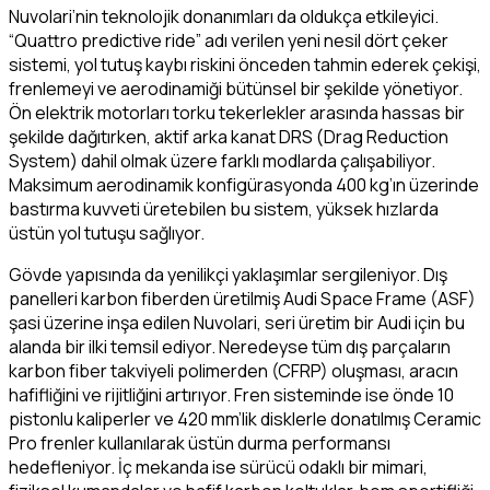
Nuvolari’nin teknolojik donanımları da oldukça etkileyici.
“Quattro predictive ride” adı verilen yeni nesil dört çeker
sistemi, yol tutuş kaybı riskini önceden tahmin ederek çekişi,
frenlemeyi ve aerodinamiği bütünsel bir şekilde yönetiyor.
Ön elektrik motorları torku tekerlekler arasında hassas bir
şekilde dağıtırken, aktif arka kanat DRS (Drag Reduction
System) dahil olmak üzere farklı modlarda çalışabiliyor.
Maksimum aerodinamik konfigürasyonda 400 kg’ın üzerinde
bastırma kuvveti üretebilen bu sistem, yüksek hızlarda
üstün yol tutuşu sağlıyor.
Gövde yapısında da yenilikçi yaklaşımlar sergileniyor. Dış
panelleri karbon fiberden üretilmiş Audi Space Frame (ASF)
şasi üzerine inşa edilen Nuvolari, seri üretim bir Audi için bu
alanda bir ilki temsil ediyor. Neredeyse tüm dış parçaların
karbon fiber takviyeli polimerden (CFRP) oluşması, aracın
hafifliğini ve rijitliğini artırıyor. Fren sisteminde ise önde 10
pistonlu kaliperler ve 420 mm’lik disklerle donatılmış Ceramic
Pro frenler kullanılarak üstün durma performansı
hedefleniyor. İç mekanda ise sürücü odaklı bir mimari,