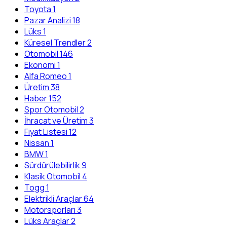
Toyota
1
Pazar Analizi
18
Lüks
1
Küresel Trendler
2
Otomobil
146
Ekonomi
1
Alfa Romeo
1
Üretim
38
Haber
152
Spor Otomobil
2
İhracat ve Üretim
3
Fiyat Listesi
12
Nissan
1
BMW
1
Sürdürülebilirlik
9
Klasik Otomobil
4
Togg
1
Elektrikli Araçlar
64
Motorsporları
3
Lüks Araçlar
2