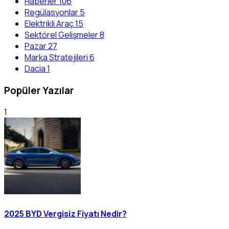
Haberler
106
Regülasyonlar
5
Elektrikli Araç
15
Sektörel Gelişmeler
8
Pazar
27
Marka Stratejileri
6
Dacia
1
Popüler Yazılar
1
2025 BYD Vergisiz Fiyatı Nedir?