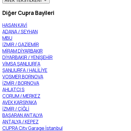
AVEK TEKSTİLKENT
Diğer Cupra Bayileri
HASAN KAVİ
ADANA / SEYHAN
MBU
İZMİR / GAZİEMİR
MİRAM DİYARBAKIR
DİYARBAKIR / YENİŞEHİR
VİMSA ŞANLIURFA
ŞANLIURFA / HALİLİYE
VOSMER BORNOVA
İZMİR / BORNOVA
AHLATCI S
ÇORUM / MERKEZ
AVEK KARŞIYAKA
İZMİR / ÇİĞLİ
BAŞARAN ANTALYA
ANTALYA / KEPEZ
CUPRA City Garage İstanbul