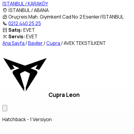
İSTANBUL / KARAKÖY
İSTANBUL / ABANA
Oruçreis Mah. Giyimkent Cad No:2 Esenler/İSTANBUL
0212 440 25 25
Satış:
EVET
Servis:
EVET
Ana Sayfa
/
Bayiler
/
Cupra
/
AVEK TEKSTİLKENT
Cupra Leon
Hatchback - 1 Versiyon