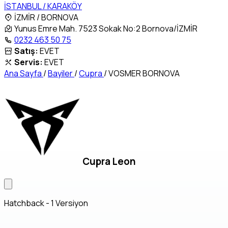
İSTANBUL / KARAKÖY
İZMİR / BORNOVA
Yunus Emre Mah. 7523 Sokak No:2 Bornova/İZMİR
0232 463 50 75
Satış:
EVET
Servis:
EVET
Ana Sayfa
/
Bayiler
/
Cupra
/
VOSMER BORNOVA
Cupra Leon
Hatchback - 1 Versiyon