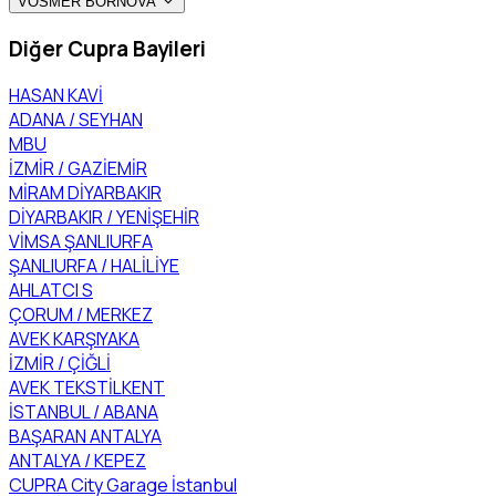
VOSMER BORNOVA
Diğer Cupra Bayileri
HASAN KAVİ
ADANA / SEYHAN
MBU
İZMİR / GAZİEMİR
MİRAM DİYARBAKIR
DİYARBAKIR / YENİŞEHİR
VİMSA ŞANLIURFA
ŞANLIURFA / HALİLİYE
AHLATCI S
ÇORUM / MERKEZ
AVEK KARŞIYAKA
İZMİR / ÇİĞLİ
AVEK TEKSTİLKENT
İSTANBUL / ABANA
BAŞARAN ANTALYA
ANTALYA / KEPEZ
CUPRA City Garage İstanbul