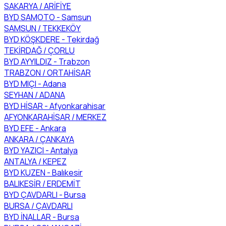
SAKARYA / ARİFİYE
BYD SAMOTO - Samsun
SAMSUN / TEKKEKÖY
BYD KÖŞKDERE - Tekirdağ
TEKİRDAĞ / ÇORLU
BYD AYYILDIZ - Trabzon
TRABZON / ORTAHİSAR
BYD MIÇI - Adana
SEYHAN / ADANA
BYD HİSAR - Afyonkarahisar
AFYONKARAHİSAR / MERKEZ
BYD EFE - Ankara
ANKARA / ÇANKAYA
BYD YAZICI - Antalya
ANTALYA / KEPEZ
BYD KUZEN - Balıkesir
BALIKESİR / ERDEMİT
BYD ÇAVDARLI - Bursa
BURSA / ÇAVDARLI
BYD İNALLAR - Bursa