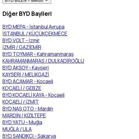
BYD BİLEN – Mersin
Diğer BYD Bayileri
BYD MEPA - İstanbul Avrupa
İSTANBUL / KÜÇÜKÇEKMECE
BYD VOLT - İzmir
İZMİR / GAZİEMİR
BYD TOYMAR - Kahramanmaraş
KAHRAMANMARAŞ / DULKADİROĞLU
BYD AKSOY - Kayseri
KAYSERİ / MELİKGAZİ
BYD ACAMAR - Kocaeli
KOCAELİ / GEBZE
BYD KOCAELİ KAYA - Kocaeli
KOCAELİ / İZMİT
BYD NAS OTO - Mardin
MARDİN / KIZILTEPE
BYD YATU - Muğla
MUĞLA / ULA
BYD SANDIKÇI - Sakarya