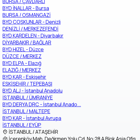
BURSA / ÇAVDARLI
BYD İNALLAR - Bursa
BURSA / OSMANGAZİ
BYD COŞKUNLAR - Denizli
DENİZLİ / MERKEZEFENDİ
BYD KARDELEN - Diyarbakır
DİYARBAKIR / BAĞLAR
BYD HIZEL - Düzce
DÜZCE / MERKEZ
BYD ELPA - Elazığ
ELAZIĞ / MERKEZ
BYD KAR - Eskişehir
ESKİŞEHİR / TEPEBAŞI
BYD ALJ - İstanbul Anadolu
İSTANBUL / ÜMRANİYE
BYD DERYA DRC - İstanbul Anado...
İSTANBUL / MALTEPE
BYD KAR - İstanbul Avrupa
İSTANBUL / EYÜP
İSTANBUL / ATAŞEHİR
İçerenköy Mah. Değirmen Yolu Cd. No:28 A Blok Asia Ofis