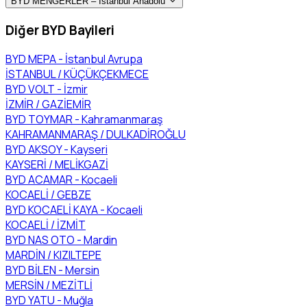
BYD MENGERLER – İstanbul Anadolu
Diğer BYD Bayileri
BYD MEPA - İstanbul Avrupa
İSTANBUL / KÜÇÜKÇEKMECE
BYD VOLT - İzmir
İZMİR / GAZİEMİR
BYD TOYMAR - Kahramanmaraş
KAHRAMANMARAŞ / DULKADİROĞLU
BYD AKSOY - Kayseri
KAYSERİ / MELİKGAZİ
BYD ACAMAR - Kocaeli
KOCAELİ / GEBZE
BYD KOCAELİ KAYA - Kocaeli
KOCAELİ / İZMİT
BYD NAS OTO - Mardin
MARDİN / KIZILTEPE
BYD BİLEN - Mersin
MERSİN / MEZİTLİ
BYD YATU - Muğla