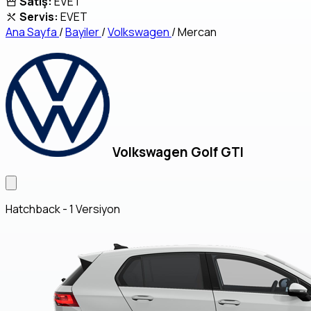
Satış:
EVET
Servis:
EVET
Ana Sayfa
/
Bayiler
/
Volkswagen
/
Mercan
Volkswagen Golf GTI
Hatchback - 1 Versiyon