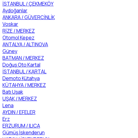
İSTANBUL / ÇEKMEKÖY
Aydoğanlar
ANKARA / GÜVERCİNLİK
Voskar
RİZE / MERKEZ
Otomol Kepez
ANTALYA / ALTINOVA
Güney
BATMAN / MERKEZ
Doğuş Oto Kartal
İSTANBUL / KARTAL
Demoto Kütahya
KÜTAHYA / MERKEZ
Batı Uşak
UŞAK / MERKEZ
Lena
AYDIN / EFELER
Erz
ERZURUM / ILICA
Gümüş İskenderun