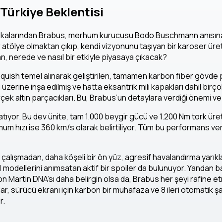
Türkiye Beklentisi
kalarından Brabus, merhum kurucusu Bodo Buschmann anısına 
atölye olmaktan çıkıp, kendi vizyonunu taşıyan bir karoser ür
n, nerede ve nasıl bir etkiyle piyasaya çıkacak?
nquish temel alınarak geliştirilen, tamamen karbon fiber gövde 
zerine inşa edilmiş ve hatta eksantrik mili kapakları dahil birç
ek altın parçacıkları. Bu, Brabus’un detaylara verdiği önemi ve 
yatıyor. Bu dev ünite, tam 1.000 beygir gücü ve 1.200 Nm tork üre
m hızı ise 360 km/s olarak belirtiliyor. Tüm bu performans veri
alışmadan, daha köşeli bir ön yüz, agresif havalandırma yarıklar
 modellerini anımsatan aktif bir spoiler da bulunuyor. Yandan ba
ston Martin DNA’sı daha belirgin olsa da, Brabus her şeyi rafine
lar, sürücü ekranı için karbon bir muhafaza ve 8 ileri otomatik 
r.