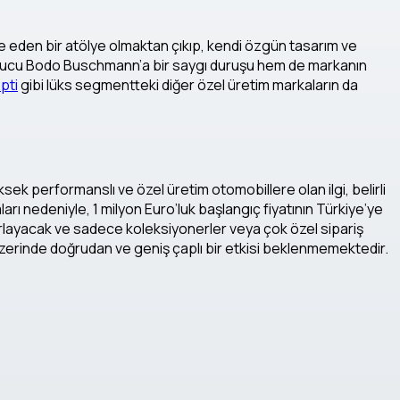
 eden bir atölye olmaktan çıkıp, kendi özgün tasarım ve
 kurucu Bodo Buschmann’a bir saygı duruşu hem de markanın
pti
gibi lüks segmentteki diğer özel üretim markaların da
ksek performanslı ve özel üretim otomobillere olan ilgi, belirli
rı nedeniyle, 1 milyon Euro’luk başlangıç fiyatının Türkiye’ye
nırlayacak ve sadece koleksiyonerler veya çok özel sipariş
üzerinde doğrudan ve geniş çaplı bir etkisi beklenmemektedir.