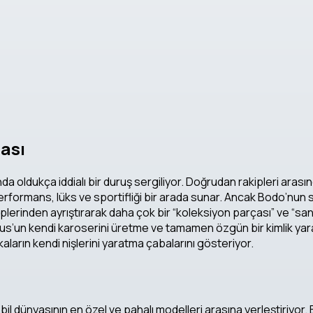
ası
oldukça iddialı bir duruş sergiliyor. Doğrudan rakipleri aras
rformans, lüks ve sportifliği bir arada sunar. Ancak Bodo’nun sı
lerinden ayrıştırarak daha çok bir “koleksiyon parçası” ve “sanat
’un kendi karoserini üretme ve tamamen özgün bir kimlik yaratm
kaların kendi nişlerini yaratma çabalarını gösteriyor.
bil dünyasının en özel ve pahalı modelleri arasına yerleştiriyo