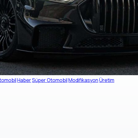
tomobil
Haber
Süper Otomobil
Modifikasyon
Üretim