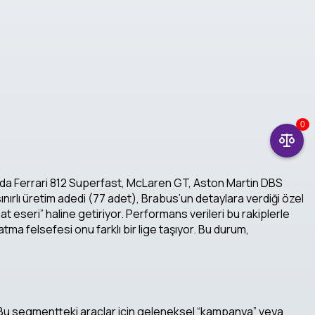
0
ında Ferrari 812 Superfast, McLaren GT, Aston Martin DBS
nırlı üretim adedi (77 adet), Brabus’un detaylara verdiği özel
 eseri” haline getiriyor. Performans verileri bu rakiplerle
a felsefesi onu farklı bir lige taşıyor. Bu durum,
r. Bu segmentteki araçlar için geleneksel “kampanya” veya