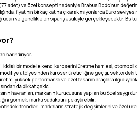
dedi (77 adet) ve özel konsepti nedeniyle Brabus Bodo’nun değeri
nda, fiyatının birkaç katına çıkarak milyonlarca Euro seviyesin
udan ve genellikle ön sipariş usulüyle gerçekleşecektir. Bu tür
yor?
ları barındırıyor:
 iddialı bir modelle kendi karoserini üretme hamlesi, otomobil 
 modifiye atölyesinden karoser üreticiliğine geçişi, sektördeki t
 üretim, yüksek performanslı ve özel tasarım araçlara ilgi duyan
çısından da dikkat çekici.
nın hayranları, markanın kurucusuna yapılan bu özel saygı dur
tığını görmek, marka sadakatini pekiştirebilir.
indeki trendleri, markaların stratejik değişimlerini ve özel üre