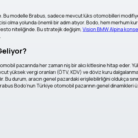
e. Bu modelle Brabus, sadece mevcut lüks otomobilleri modifiye
reticisi olma yolunda önemli bir adım atıyor. Bodo, hem merhum
sto niteliğinde. Bu stratejik değişim,
Vision BMW Alpina konse
.
Geliyor?
tomobil pazarında her zaman niş bir alıcı kitlesine hitap eder. Yü
vcut yüksek vergi oranları (ÖTV, KDV) ve döviz kuru dalgalanmala
. Bu durum, aracın genel pazardaki erişilebilirliğini oldukça sı
, Brabus Bodo’nun Türkiye otomobil pazarının genel dinamikleri 