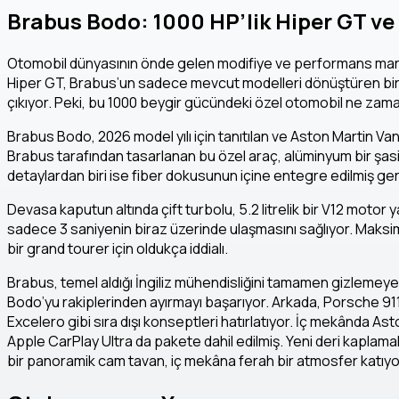
Brabus Bodo: 1000 HP’lik Hiper GT ve 
Otomobil dünyasının önde gelen modifiye ve performans mar
Hiper GT, Brabus’un sadece mevcut modelleri dönüştüren bir 
çıkıyor. Peki, bu 1000 beygir gücündeki özel otomobil ne zama
Brabus Bodo, 2026 model yılı için tanıtılan ve Aston Martin Va
Brabus tarafından tasarlanan bu özel araç, alüminyum bir şasi ü
detaylardan biri ise fiber dokusunun içine entegre edilmiş gerç
Devasa kaputun altında çift turbolu, 5.2 litrelik bir V12 motor 
sadece 3 saniyenin biraz üzerinde ulaşmasını sağlıyor. Maksimu
bir grand tourer için oldukça iddialı.
Brabus, temel aldığı İngiliz mühendisliğini tamamen gizlemeye ç
Bodo’yu rakiplerinden ayırmayı başarıyor. Arkada, Porsche 911
Excelero gibi sıra dışı konseptleri hatırlatıyor. İç mekânda A
Apple CarPlay Ultra da pakete dahil edilmiş. Yeni deri kaplama
bir panoramik cam tavan, iç mekâna ferah bir atmosfer katıyo