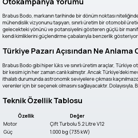
Otokampanya Yorumu
Brabus Bodo, markanın tarihinde bir dönüm noktası niteliğind
mühendislik vizyonunu taşıyan, sınırlı üretim bir otomobil ü
gelecekteki yönünü ve potansiyelini gösteren güçlü bir manife
kendi kimliklerini güçlendirme çabalarıyla benzerlik gösteriyor
Türkiye Pazarı Açısından Ne Anlama 
Brabus Bodo gibi hiper lüks ve sınırlı üretim araçlar, Türkiye o
bir kesim için her zaman canlı kalmıştır. Ancak Türkiye’deki me
ithalatı durumunda astronomik seviyelere çıkması kaçınılmazdır
verenler için bir seçenek olmasını sağlayacaktır. Dolayısıyla
Teknik Özellik Tablosu
Özellik
Değer
Motor
Çift Turbolu 5.2 Litre V12
Güç
1.000 bg (735 kW)