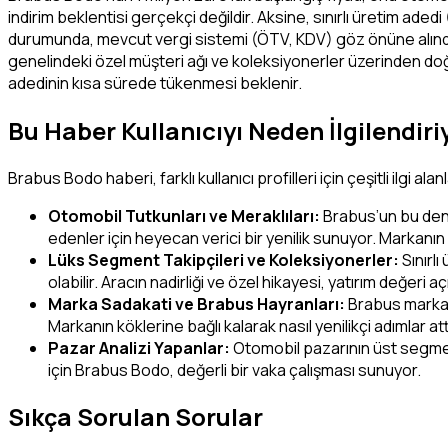
indirim beklentisi gerçekçi değildir. Aksine, sınırlı üretim a
durumunda, mevcut vergi sistemi (ÖTV, KDV) göz önüne alındığı
genelindeki özel müşteri ağı ve koleksiyonerler üzerinden doğr
adedinin kısa sürede tükenmesi beklenir.
Bu Haber Kullanıcıyı Neden İlgilendiri
Brabus Bodo haberi, farklı kullanıcı profilleri için çeşitli ilgi alan
Otomobil Tutkunları ve Meraklıları:
Brabus’un bu denli
edenler için heyecan verici bir yenilik sunuyor. Markanın
Lüks Segment Takipçileri ve Koleksiyonerler:
Sınırlı
olabilir. Aracın nadirliği ve özel hikayesi, yatırım değeri a
Marka Sadakati ve Brabus Hayranları:
Brabus markası
Markanın köklerine bağlı kalarak nasıl yenilikçi adımlar at
Pazar Analizi Yapanlar:
Otomobil pazarının üst segment
için Brabus Bodo, değerli bir vaka çalışması sunuyor.
Sıkça Sorulan Sorular