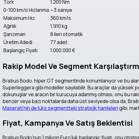
Tork
1.200 Nm
0-100 km/s Hızlanma
~3 saniye
Maksimum Hız
360 km/s
Ağırlık
1.910 kg
Şanzıman
8 ileri otomatik
Üretim Adedi
77 adet
Başlangıç Fiyatı
1.000.000 €
Rakip Model Ve Segment Karşılaştırm
Brabus Bodo, hiper GT segmentinde konumlanıyor ve bu alanda 
Superleggera gibi modeller sayılabilir. Bu araçlar da yüksek pe
dokunuşlar ve aracın bir kurucuya adanmış olması, onu bu rakip
benzer veya bazı noktalarda daha üst seviyede olsa da, Brabus
Maserati’nin de lüks segmentteki stratejik hamleleri
gibi, mar
Fiyat, Kampanya Ve Satış Beklentisi
Brabus Bodo’nun 1 milyon Euro’luk başlangıç fiyatı, onu otomo