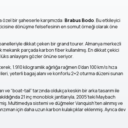
özel bir şaheserle karşımızda:
Brabus Bodo
. Bu etkileyici
eticisine dönüşme felsefesinin en somut örneği olarak öne
panelleriyle dikkat çeken bir grand tourer. Almanya merkezli
ok mekanik parçada karbon fiber kullanılmış. En dikkat çekici
lüks anlayışını gözler önüne seriyor.
terek, 1.910 kilogramlık ağırlığa rağmen 0’dan 100 km/s hıza
leri, yeterli bagaj alanı ve konforlu 2+2 oturma düzeni sunan
ı ve “boat-tail” tarzında oldukça keskin bir arka tasarım ile
kıldığında 21 inç monoblok jantlarıyla, 2005’teki Maybach
 etmiş. Multimedya sistemi ve düğmeler Vanquish’ten alınmış ve
şanzıman için daha uzun karbon kulakçıklar eklenmiş. Ayrıca dev