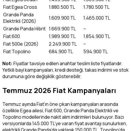
Fiat Egea Cross
1.880.500 TL
1.780.500 TL
Grande Panda
1.609.900 TL
1.465.000 TL
Elektrikli (2026)
Grande Panda Hibrit
1.669.900 TL
–
Fiat 600
1.989.900 TL
1.854.900 TL
Fiat 500e (2026)
2.249.900 TL
–
Fiat Topolino
684.900 TL
594.900 TL
Not:
Fiyatlar tavsiye edilen anahtar teslim liste fiyatlarıdır.
Yetkili bayi kampanyaları, kredi desteği, takas indirimi ve stok
durumuna göre değişiklik gösterebilir.
Temmuz 2026 Fiat Kampanyaları
Temmuz ayında Fiat’ın öne çıkan kampanyaları arasında
özellikle Egea ailesi, Fiat 600, Grande Panda Elektrikli ve
Topolino modellerinde nakit alım indirimleri bulunuyor. Bazı
versiyonlarda 145.000 TL’ye varan fiyat avantajı sunulurken,
elektrikli Grande Panda’da yaklaşık 150.000 TL, Topolino’da