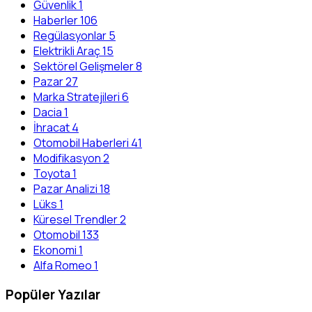
Güvenlik
1
Haberler
106
Regülasyonlar
5
Elektrikli Araç
15
Sektörel Gelişmeler
8
Pazar
27
Marka Stratejileri
6
Dacia
1
İhracat
4
Otomobil Haberleri
41
Modifikasyon
2
Toyota
1
Pazar Analizi
18
Lüks
1
Küresel Trendler
2
Otomobil
133
Ekonomi
1
Alfa Romeo
1
Popüler Yazılar