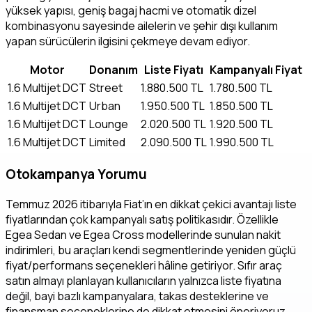
yüksek yapısı, geniş bagaj hacmi ve otomatik dizel
kombinasyonu sayesinde ailelerin ve şehir dışı kullanım
yapan sürücülerin ilgisini çekmeye devam ediyor.
Motor
Donanım
Liste Fiyatı
Kampanyalı Fiyat
1.6 Multijet DCT
Street
1.880.500 TL
1.780.500 TL
1.6 Multijet DCT
Urban
1.950.500 TL
1.850.500 TL
1.6 Multijet DCT
Lounge
2.020.500 TL
1.920.500 TL
1.6 Multijet DCT
Limited
2.090.500 TL
1.990.500 TL
Otokampanya Yorumu
Temmuz 2026 itibarıyla Fiat’ın en dikkat çekici avantajı liste
fiyatlarından çok kampanyalı satış politikasıdır. Özellikle
Egea Sedan ve Egea Cross modellerinde sunulan nakit
indirimleri, bu araçları kendi segmentlerinde yeniden güçlü
fiyat/performans seçenekleri hâline getiriyor. Sıfır araç
satın almayı planlayan kullanıcıların yalnızca liste fiyatına
değil, bayi bazlı kampanyalara, takas desteklerine ve
finansman seçeneklerine de dikkat etmesini öneriyoruz.