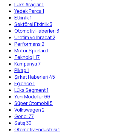
Lüks Araçlar
1
Yedek Parça
1
Etkinlik
1
Sektörel Etkinlik
3
Otomotiv Haberleri
3
Üretim ve İhracat
2
Performans
2
Motor Sporları
1
Teknoloji
17
Kampanya
7
Pikap
1
Şirket Haberleri
45
Eğlence
1
Lüks Segment
1
Yeni Modeller
66
Süper Otomobil
5
Volkswagen
2
Genel
77
Satış
30
Otomotiv Endüstrisi
1