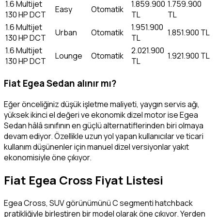
1.6 Multijet
1.859.900
1.759.900
Easy
Otomatik
130 HP DCT
TL
TL
1.6 Multijet
1.951.900
Urban
Otomatik
1.851.900 TL
130 HP DCT
TL
1.6 Multijet
2.021.900
Lounge
Otomatik
1.921.900 TL
130 HP DCT
TL
Fiat Egea Sedan alınır mı?
Eğer önceliğiniz düşük işletme maliyeti, yaygın servis ağı,
yüksek ikinci el değeri ve ekonomik dizel motor ise Egea
Sedan hâlâ sınıfının en güçlü alternatiflerinden biri olmaya
devam ediyor. Özellikle uzun yol yapan kullanıcılar ve ticari
kullanım düşünenler için manuel dizel versiyonlar yakıt
ekonomisiyle öne çıkıyor.
Fiat Egea Cross Fiyat Listesi
Egea Cross, SUV görünümünü C segmenti hatchback
pratikliğiyle birleştiren bir model olarak öne çıkıyor. Yerden