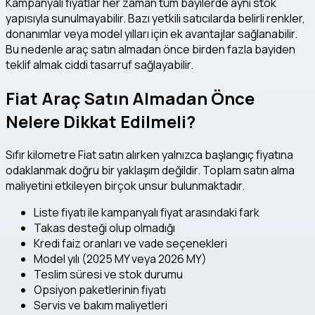
Kampanyalı fiyatlar her zaman tüm bayilerde aynı stok
yapısıyla sunulmayabilir. Bazı yetkili satıcılarda belirli renkler,
donanımlar veya model yılları için ek avantajlar sağlanabilir.
Bu nedenle araç satın almadan önce birden fazla bayiden
teklif almak ciddi tasarruf sağlayabilir.
Fiat Araç Satın Almadan Önce
Nelere Dikkat Edilmeli?
Sıfır kilometre Fiat satın alırken yalnızca başlangıç fiyatına
odaklanmak doğru bir yaklaşım değildir. Toplam satın alma
maliyetini etkileyen birçok unsur bulunmaktadır.
Liste fiyatı ile kampanyalı fiyat arasındaki fark
Takas desteği olup olmadığı
Kredi faiz oranları ve vade seçenekleri
Model yılı (2025 MY veya 2026 MY)
Teslim süresi ve stok durumu
Opsiyon paketlerinin fiyatı
Servis ve bakım maliyetleri