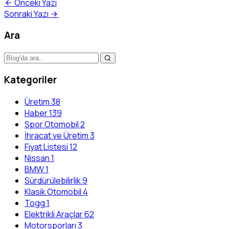
Önceki Yazı
Sonraki Yazı
Ara
Kategoriler
Üretim
38
Haber
139
Spor Otomobil
2
İhracat ve Üretim
3
Fiyat Listesi
12
Nissan
1
BMW
1
Sürdürülebilirlik
9
Klasik Otomobil
4
Togg
1
Elektrikli Araçlar
62
Motorsporları
3