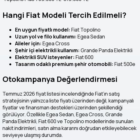
Hangi Fiat Modeli Tercih Edilmeli?
En uygun fiyatlı model:
Fiat Topolino
Uzun yol ve filo kullanımı:
Egea Sedan
Aileler için:
Egea Cross
Şehir içi elektrikli kullanım:
Grande Panda Elektrikli
Elektrikli SUV isteyenler:
Fiat 600
Tasarım odaklı premium şehir otomobili:
Fiat 500e
Otokampanya Değerlendirmesi
Temmuz 2026 fiyat listesi incelendiğinde Fiat’ın satış
stratejisinin yalnızca liste fiyatı üzerinden değil, kampanyalı
fiyatlar ve finansman destekleri üzerinden şekillendiği
görülüyor. Özellikle Egea Sedan, Egea Cross, Grande
Panda Elektrikli, Fiat 600 ve Topolino modellerinde sunulan
nakit indirimleri, satın alma kararını doğrudan etkileyebilecek
seviyeye ulaşmış durumda.