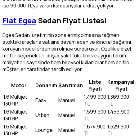
ise 90.000 TL’ye varan kampanyalar dikkat çekiyor.
Fiat Egea
Sedan Fiyat Listesi
Egea Sedan, üretiminin sona ermiş olmasına rağmen
stoktaki araçlarla satışına devam eden ve ikinci el değerini
koruyan modellerden biri olmayı sürdürüyor. Özellikle dizel
motor seçenekleri, düşük yakıt tüketimi ve uygun bakım
maliyetleri sayesinde hem bireysel kullanıcılar hem de filo
müşterileri tarafından tercih ediliyor.
Liste
Kampanyalı
Motor
Donanım
Şanzıman
Fiyatı
Fiyat
1.6 Multijet
1.499.900
1.369.900
Easy
Manuel
130 HP
TL
TL
1.6 Multijet
1.599.900
1.459.900
Urban
Manuel
130 HP
TL
TL
1.6 Multijet
1.674.900
1.529.900
Lounge
Manuel
130 HP
TL
TL