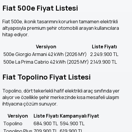
Fiat 500e Fiyat Listesi
Fiat 500e, ikonik tasarımını korurken tamamen elektrikli
altyapısıyla premium şehir otomobili arayan kullanıcılara
hitap ediyor.
Versiyon
Liste Fiyatı
500e Giorgio Armani 42 kWh (2026 MY)
2.249.900 TL
500e La Prima Cabrio 42 kWh (2025 MY)
2.149.900 TL
Fiat Topolino Fiyat Listesi
Topolino, dört tekerlekli hafif elektrikli araç sınıfında yer
alıyor ve özellikle şehir merkezinde kısa mesafeli ulaşım
ihtiyacına çözüm sunuyor.
Versiyon
Liste Fiyatı
Kampanyalı Fiyat
Topolino
684.900 TL
594.900 TL
Topolino Plus
709.900 TL
619.900 TL