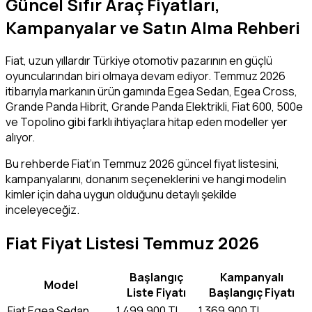
Güncel Sıfır Araç Fiyatları,
Kampanyalar ve Satın Alma Rehberi
Fiat, uzun yıllardır Türkiye otomotiv pazarının en güçlü
oyuncularından biri olmaya devam ediyor. Temmuz 2026
itibarıyla markanın ürün gamında Egea Sedan, Egea Cross,
Grande Panda Hibrit, Grande Panda Elektrikli, Fiat 600, 500e
ve Topolino gibi farklı ihtiyaçlara hitap eden modeller yer
alıyor.
Bu rehberde Fiat’ın Temmuz 2026 güncel fiyat listesini,
kampanyalarını, donanım seçeneklerini ve hangi modelin
kimler için daha uygun olduğunu detaylı şekilde
inceleyeceğiz.
Fiat Fiyat Listesi Temmuz 2026
Başlangıç
Kampanyalı
Model
Liste Fiyatı
Başlangıç Fiyatı
Fiat Egea Sedan
1.499.900 TL
1.369.900 TL