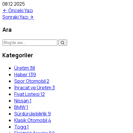
08.12.2025
Önceki Yazı
Sonraki Yazı
Ara
Kategoriler
Üretim
38
Haber
139
Spor Otomobil
2
İhracat ve Üretim
3
Fiyat Listesi
12
Nissan
1
BMW
1
Sürdürülebilirlik
9
Klasik Otomobil
4
Togg
1