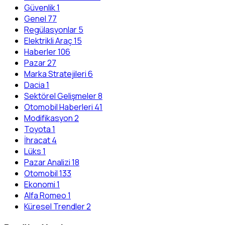
Güvenlik
1
Genel
77
Regülasyonlar
5
Elektrikli Araç
15
Haberler
106
Pazar
27
Marka Stratejileri
6
Dacia
1
Sektörel Gelişmeler
8
Otomobil Haberleri
41
Modifikasyon
2
Toyota
1
İhracat
4
Lüks
1
Pazar Analizi
18
Otomobil
133
Ekonomi
1
Alfa Romeo
1
Küresel Trendler
2