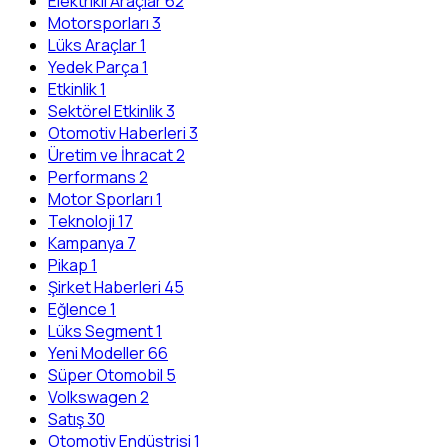
Elektrikli Araçlar
62
Motorsporları
3
Lüks Araçlar
1
Yedek Parça
1
Etkinlik
1
Sektörel Etkinlik
3
Otomotiv Haberleri
3
Üretim ve İhracat
2
Performans
2
Motor Sporları
1
Teknoloji
17
Kampanya
7
Pikap
1
Şirket Haberleri
45
Eğlence
1
Lüks Segment
1
Yeni Modeller
66
Süper Otomobil
5
Volkswagen
2
Satış
30
Otomotiv Endüstrisi
1