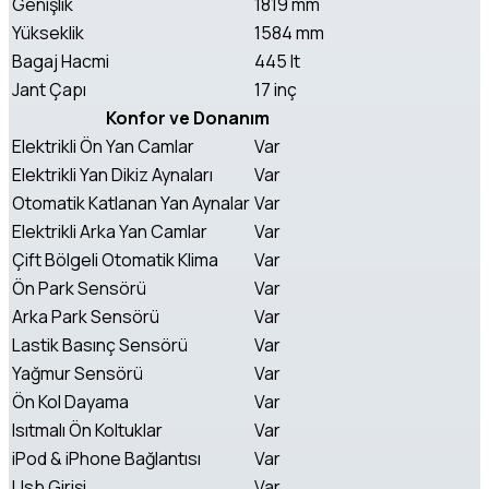
Genişlik
1819 mm
Yükseklik
1584 mm
Bagaj Hacmi
445 lt
Jant Çapı
17 inç
Konfor ve Donanım
Elektrikli Ön Yan Camlar
Var
Elektrikli Yan Dikiz Aynaları
Var
Otomatik Katlanan Yan Aynalar
Var
Elektrikli Arka Yan Camlar
Var
Çift Bölgeli Otomatik Klima
Var
Ön Park Sensörü
Var
Arka Park Sensörü
Var
Lastik Basınç Sensörü
Var
Yağmur Sensörü
Var
Ön Kol Dayama
Var
Isıtmalı Ön Koltuklar
Var
iPod & iPhone Bağlantısı
Var
Usb Girişi
Var