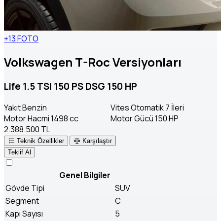
+13 FOTO
Volkswagen T-Roc Versiyonları
Life 1.5 TSI 150 PS DSG 150 HP
Yakıt
Benzin
Vites
Otomatik 7 İleri
Motor Hacmi
1498 cc
Motor Gücü
150 HP
2.388.500 TL
Teknik Özellikler
Karşılaştır
Teklif Al
Genel Bilgiler
Gövde Tipi
SUV
Segment
C
Kapı Sayısı
5