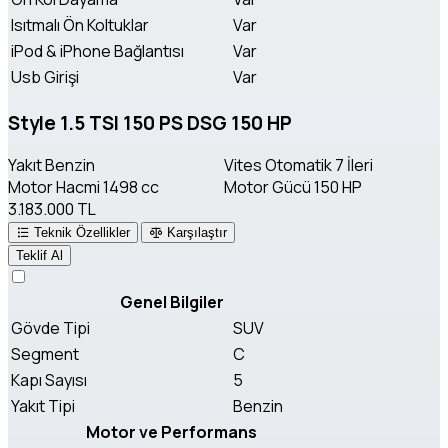
Isıtmalı Ön Koltuklar
Var
iPod & iPhone Bağlantısı
Var
Usb Girişi
Var
Style 1.5 TSI 150 PS DSG 150 HP
Yakıt
Benzin
Vites
Otomatik 7 İleri
Motor Hacmi
1498 cc
Motor Gücü
150 HP
3.183.000 TL
Teknik Özellikler
Karşılaştır
Teklif Al
Genel Bilgiler
Gövde Tipi
SUV
Segment
C
Kapı Sayısı
5
Yakıt Tipi
Benzin
Motor ve Performans