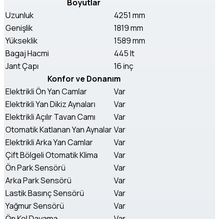
Boyutlar
Uzunluk
4251 mm
Genişlik
1819 mm
Yükseklik
1589 mm
Bagaj Hacmi
445 lt
Jant Çapı
16 inç
Konfor ve Donanım
Elektrikli Ön Yan Camlar
Var
Elektrikli Yan Dikiz Aynaları
Var
Elektrikli Açılır Tavan Camı
Var
Otomatik Katlanan Yan Aynalar
Var
Elektrikli Arka Yan Camlar
Var
Çift Bölgeli Otomatik Klima
Var
Ön Park Sensörü
Var
Arka Park Sensörü
Var
Lastik Basınç Sensörü
Var
Yağmur Sensörü
Var
Ön Kol Dayama
Var