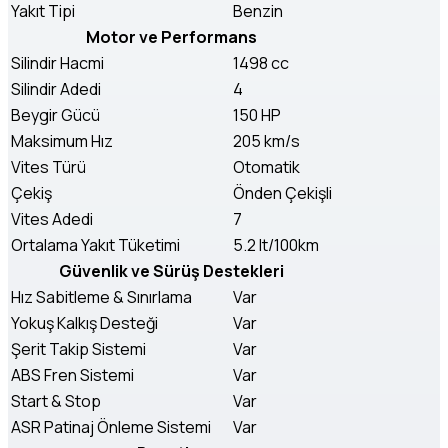
Yakıt Tipi
Benzin
Motor ve Performans
Silindir Hacmi
1498 cc
Silindir Adedi
4
Beygir Gücü
150 HP
Maksimum Hız
205 km/s
Vites Türü
Otomatik
Çekiş
Önden Çekişli
Vites Adedi
7
Ortalama Yakıt Tüketimi
5.2 lt/100km
Güvenlik ve Sürüş Destekleri
Hız Sabitleme & Sınırlama
Var
Yokuş Kalkış Desteği
Var
Şerit Takip Sistemi
Var
ABS Fren Sistemi
Var
Start & Stop
Var
ASR Patinaj Önleme Sistemi
Var