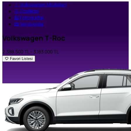
Volkswagen Modelleri
Özellikler
Fotoğraflar
Versiyonlar
Volkswagen T-Roc
2.388.500 TL
- 3.183.000 TL
Favori Listesi