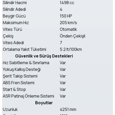
Silindir Hacmi
1498 cc
Silindir Adedi
4
Beygir Gücü
150 HP
Maksimum Hız
205 km/s
Vites Türü
Otomatik
Çekiş
Önden Çekişli
Vites Adedi
7
Ortalama Yakıt Tüketimi
5.2 lt/100km
Güvenlik ve Sürüş Destekleri
Hız Sabitleme & Sınırlama
Var
Yokuş Kalkış Desteği
Var
Şerit Takip Sistemi
Var
ABS Fren Sistemi
Var
Start & Stop
Var
ASR Patinaj Önleme Sistemi
Var
Boyutlar
Uzunluk
4251 mm