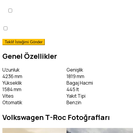
KVKK Aydınlatma Metni
'ni
okudum, onaylıyorum.
*
Hemen Teslim Faizsiz Araç Finansmanı İstiyorum!
(detaylı bilgi)
Genel Özellikler
Uzunluk
Genişlik
4236 mm
1819 mm
Yükseklik
Bagaj Hacmi
1584 mm
445 lt
Vites
Yakıt Tipi
Otomatik
Benzin
Volkswagen T-Roc Fotoğrafları