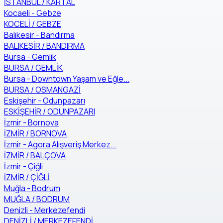
İSTANBUL / KARTAL
Kocaeli - Gebze
KOCELİ / GEBZE
Balıkesir - Bandırma
BALIKESİR / BANDIRMA
Bursa - Gemlik
BURSA / GEMLİK
Bursa - Downtown Yaşam ve Eğle...
BURSA / OSMANGAZİ
Eskişehir - Odunpazarı
ESKİŞEHİR / ODUNPAZARI
İzmir - Bornova
İZMİR / BORNOVA
İzmir - Agora Alışveriş Merkez...
İZMİR / BALÇOVA
İzmir - Çiğli
İZMİR / ÇİĞLİ
Muğla - Bodrum
MUĞLA / BODRUM
Denizli - Merkezefendi
DENİZLİ / MERKEZEFENDİ