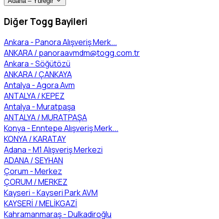
Adana – Yüreğir
Diğer Togg Bayileri
Ankara - Panora Alışveriş Merk...
ANKARA /
panoraavmdm@togg.com.tr
Ankara - Söğütözü
ANKARA / ÇANKAYA
Antalya - Agora Avm
ANTALYA / KEPEZ
Antalya - Muratpaşa
ANTALYA / MURATPAŞA
Konya - Enntepe Alışveriş Merk...
KONYA / KARATAY
Adana - M1 Alışveriş Merkezi
ADANA / SEYHAN
Çorum - Merkez
ÇORUM / MERKEZ
Kayseri - Kayseri Park AVM
KAYSERİ / MELİKGAZİ
Kahramanmaraş - Dulkadiroğlu