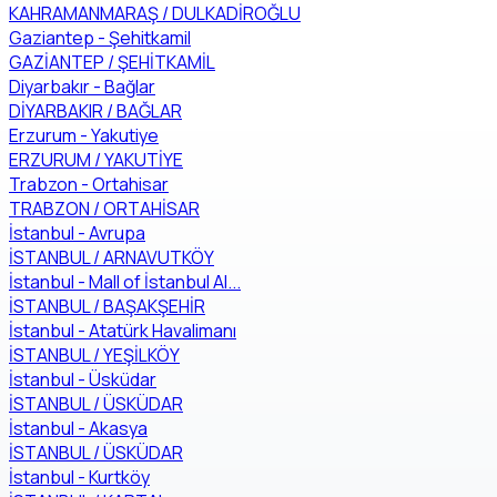
KAHRAMANMARAŞ / DULKADİROĞLU
Gaziantep - Şehitkamil
GAZİANTEP / ŞEHİTKAMİL
Diyarbakır - Bağlar
DİYARBAKIR / BAĞLAR
Erzurum - Yakutiye
ERZURUM / YAKUTİYE
Trabzon - Ortahisar
TRABZON / ORTAHİSAR
İstanbul - Avrupa
İSTANBUL / ARNAVUTKÖY
İstanbul - Mall of İstanbul Al...
İSTANBUL / BAŞAKŞEHİR
İstanbul - Atatürk Havalimanı
İSTANBUL / YEŞİLKÖY
İstanbul - Üsküdar
İSTANBUL / ÜSKÜDAR
İstanbul - Akasya
İSTANBUL / ÜSKÜDAR
İstanbul - Kurtköy